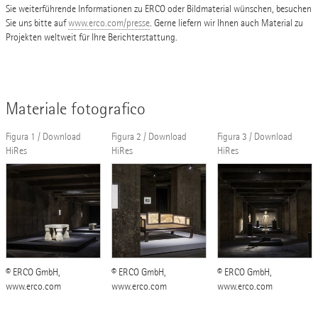
Sie weiterführende Informationen zu ERCO oder Bildmaterial wünschen, besuchen
Sie uns bitte auf
www.erco.com/presse
. Gerne liefern wir Ihnen auch Material zu
Projekten weltweit für Ihre Berichterstattung.
Materiale fotografico
Figura 1 / Download
Figura 2 / Download
Figura 3 / Download
HiRes
HiRes
HiRes
© ERCO GmbH,
© ERCO GmbH,
© ERCO GmbH,
www.erco.com
www.erco.com
www.erco.com