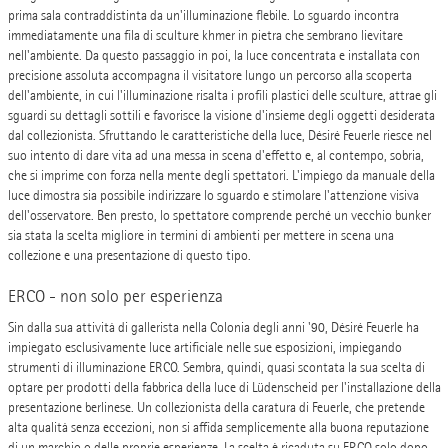
prima sala contraddistinta da un'illuminazione flebile. Lo sguardo incontra
immediatamente una fila di sculture khmer in pietra che sembrano lievitare
nell'ambiente. Da questo passaggio in poi, la luce concentrata e installata con
precisione assoluta accompagna il visitatore lungo un percorso alla scoperta
dell'ambiente, in cui l'illuminazione risalta i profili plastici delle sculture, attrae gli
sguardi su dettagli sottili e favorisce la visione d'insieme degli oggetti desiderata
dal collezionista. Sfruttando le caratteristiche della luce, Désiré Feuerle riesce nel
suo intento di dare vita ad una messa in scena d'effetto e, al contempo, sobria,
che si imprime con forza nella mente degli spettatori. L'impiego da manuale della
luce dimostra sia possibile indirizzare lo sguardo e stimolare l'attenzione visiva
dell'osservatore. Ben presto, lo spettatore comprende perché un vecchio bunker
sia stata la scelta migliore in termini di ambienti per mettere in scena una
collezione e una presentazione di questo tipo.
ERCO - non solo per esperienza
Sin dalla sua attività di gallerista nella Colonia degli anni '90, Désiré Feuerle ha
impiegato esclusivamente luce artificiale nelle sue esposizioni, impiegando
strumenti di illuminazione ERCO. Sembra, quindi, quasi scontata la sua scelta di
optare per prodotti della fabbrica della luce di Lüdenscheid per l'installazione della
presentazione berlinese. Un collezionista della caratura di Feuerle, che pretende
alta qualità senza eccezioni, non si affida semplicemente alla buona reputazione
di un marchio o delle proprie esperienze. La scelta è ricaduta su ERCO solo dopo