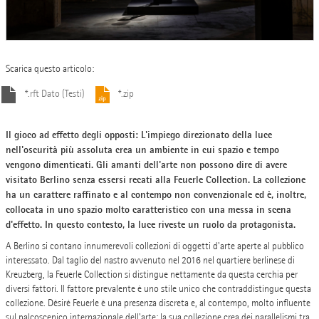
Scarica questo articolo:
*.rft Dato (Testi)
*.zip
Il gioco ad effetto degli opposti: L'impiego direzionato della luce
nell'oscurità più assoluta crea un ambiente in cui spazio e tempo
vengono dimenticati. Gli amanti dell'arte non possono dire di avere
visitato Berlino senza essersi recati alla Feuerle Collection. La collezione
ha un carattere raffinato e al contempo non convenzionale ed è, inoltre,
collocata in uno spazio molto caratteristico con una messa in scena
d'effetto. In questo contesto, la luce riveste un ruolo da protagonista.
A Berlino si contano innumerevoli collezioni di oggetti d'arte aperte al pubblico
interessato. Dal taglio del nastro avvenuto nel 2016 nel quartiere berlinese di
Kreuzberg, la Feuerle Collection si distingue nettamente da questa cerchia per
diversi fattori. Il fattore prevalente è uno stile unico che contraddistingue questa
collezione. Désiré Feuerle è una presenza discreta e, al contempo, molto influente
sul palcoscenico internazionale dell'arte; la sua collezione crea dei parallelismi tra