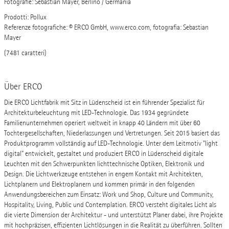
Fotografie: Sebastian Mayer, Berlino / Germania
Prodotti: Pollux
Referenze fotografiche: © ERCO GmbH, www.erco.com, fotografia: Sebastian
Mayer
(7481 caratteri)
Über ERCO
Die ERCO Lichtfabrik mit Sitz in Lüdenscheid ist ein führender Spezialist für
Architekturbeleuchtung mit LED-Technologie. Das 1934 gegründete
Familienunternehmen operiert weltweit in knapp 40 Ländern mit über 60
Tochtergesellschaften, Niederlassungen und Vertretungen. Seit 2015 basiert das
Produktprogramm vollständig auf LED-Technologie. Unter dem Leitmotiv "light
digital" entwickelt, gestaltet und produziert ERCO in Lüdenscheid digitale
Leuchten mit den Schwerpunkten lichttechnische Optiken, Elektronik und
Design. Die Lichtwerkzeuge entstehen in engem Kontakt mit Architekten,
Lichtplanern und Elektroplanern und kommen primär in den folgenden
Anwendungsbereichen zum Einsatz: Work und Shop, Culture und Community,
Hospitality, Living, Public und Contemplation. ERCO versteht digitales Licht als
die vierte Dimension der Architektur - und unterstützt Planer dabei, ihre Projekte
mit hochpräzisen, effizienten Lichtlösungen in die Realität zu überführen. Sollten