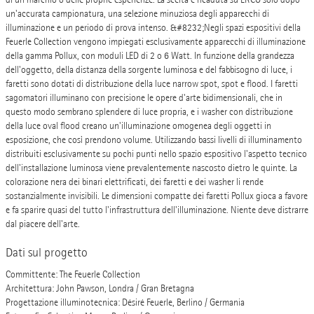
un'accurata campionatura, una selezione minuziosa degli apparecchi di
illuminazione e un periodo di prova intenso. &#8232;Negli spazi espositivi della
Feuerle Collection vengono impiegati esclusivamente apparecchi di illuminazione
della gamma Pollux, con moduli LED di 2 o 6 Watt. In funzione della grandezza
dell'oggetto, della distanza della sorgente luminosa e del fabbisogno di luce, i
faretti sono dotati di distribuzione della luce narrow spot, spot e flood. I faretti
sagomatori illuminano con precisione le opere d'arte bidimensionali, che in
questo modo sembrano splendere di luce propria, e i washer con distribuzione
della luce oval flood creano un'illuminazione omogenea degli oggetti in
esposizione, che così prendono volume. Utilizzando bassi livelli di illuminamento
distribuiti esclusivamente su pochi punti nello spazio espositivo l'aspetto tecnico
dell'installazione luminosa viene prevalentemente nascosto dietro le quinte. La
colorazione nera dei binari elettrificati, dei faretti e dei washer li rende
sostanzialmente invisibili. Le dimensioni compatte dei faretti Pollux gioca a favore
e fa sparire quasi del tutto l'infrastruttura dell'illuminazione. Niente deve distrarre
dal piacere dell'arte.
Dati sul progetto
Committente: The Feuerle Collection
Architettura: John Pawson, Londra / Gran Bretagna
Progettazione illuminotecnica: Désiré Feuerle, Berlino / Germania