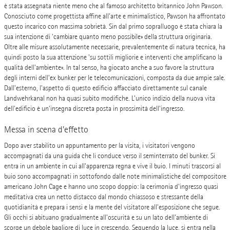
è stata assegnata niente meno che al famoso architetto britannico John Pawson.
Conosciuto come progettista affine all'arte e minimalistico, Pawson ha affrontato
questo incarico con massima sobrietà. Sin dal primo sopralluogo è stata chiara la
sua intenzione di 'cambiare quanto meno possibile» della struttura originaria.
Oltre alle misure assolutamente necessarie, prevalentemente di natura tecnica, ha
quindi posto la sua attenzione 'su sottili migliorie e interventi che amplificano la
qualità dell'ambiente». In tal senso, ha giocato anche a suo favore la struttura
degli interni dell'ex bunker per le telecomunicazioni, composta da due ampie sale.
Dall'esterno, l'aspetto di questo edificio affacciato direttamente sul canale
Landwehrkanal non ha quasi subito modifiche. L'unico indizio della nuova vita
dell'edificio è un'insegna discreta posta in prossimità dell'ingresso.
Messa in scena d'effetto
Dopo aver stabilito un appuntamento per la visita, i visitatori vengono
accompagnati da una guida che li conduce verso il seminterrato del bunker. Si
entra in un ambiente in cui all'apparenza regna e vive il buio. I minuti trascorsi al
buio sono accompagnati in sottofondo dalle note minimalistiche del compositore
americano John Cage e hanno uno scopo doppio: la cerimonia d'ingresso quasi
meditativa crea un netto distacco dal mondo chiassoso e stressante della
quotidianità e prepara i sensi e la mente del visitatore all'esposizione che segue.
Gli occhi si abituano gradualmente all'oscurità e su un lato dell'ambiente di
scorge un debole bagliore di luce in crescendo. Seguendo la luce, si entra nella