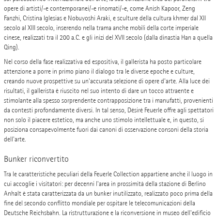
opere di artisti/-e contemporanei/-e rinomati/-e, come Anish Kapoor, Zeng
Fanzhi, Cristina Iglesias e Nobuyoshi Araki, e sculture della cultura khmer dal XII
secolo al XIII secolo, inserendo nella trama anche mobili della corte imperiale
cinese, realizzati tra il 200 a.C. e gli inizi del XVII secolo (dalla dinastia Han a quella
Qing).
Nel corso della fase realizzativa ed espositiva, il gallerista ha posto particolare
attenzione a porre in primo piano il dialogo tra le diverse epoche e culture,
creando nuove prospettive su un'accurata selezione di opere d'arte. Alla luce dei
risultati, il gallerista è riuscito nel suo intento di dare un tocco attraente e
stimolante alla spesso sorprendente contrapposizione tra i manufatti, provenienti
da contesti profondamente diversi. In tal senso, Désiré Feuerle offre agli spettatori
non solo il piacere estetico, ma anche uno stimolo intellettuale e, in questo, si
posiziona consapevolmente fuori dai canoni di osservazione consoni della storia
dell'arte.
Bunker riconvertito
Tra le caratteristiche peculiari della Feuerle Collection appartiene anche il luogo in
cui accoglie i visitatori: per decenni l'area in prossimità della stazione di Berlino
Anhalt è stata caratterizzata da un bunker inutilizzato, realizzato poco prima della
fine del secondo conflitto mondiale per ospitare le telecomunicazioni della
Deutsche Reichsbahn. La ristrutturazione e la riconversione in museo dell'edificio