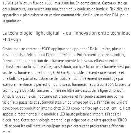
16 W à 24 W et un flux de 1680 lm à 3300 lm. En complément, Castor existe en
deux hauteurs, 800 mm et 900 mm, et en deux couleurs de lumière. Flexibles, ces
appareils sur pied existent en version commutable, ainsi qu’en version DALI pour
la gradation.
La technologie ' light digital ' - ou l’innovation entre technique
et design
Castor montre comment ERCO applique son approche ' De la lumière, plus que
des appareils d’éclairage » à l’ère du numérique. Entièrement intégré au boîtier,
l’anneau pour conduction de la lumière oriente le faisceau efficacement et
précisément sur la surface cible, sans éblouir, puisque la sortie de lumière n’est pas
visible. Sa lumière, d’une homogénéité irréprochable, présente une symétrie et
une brillance parfaites. L’absence de rupture - par un élément de montage par
exemple - renforce la perfection du faisceau lumineux, réparti sur 360°. Grâce à la
technologie Dark Sky, aucune lumière ne filtre au-dessus de la ligne d’horizon.
Ainsi, la vue sur le ciel nocturne est préservée, et l’ensemble assure une bonne
vision aux passants et automobilistes. En polymère optique, l’anneau de lumière
développé et produit en interne chez ERCO combine fibre optique et lentille. Il est
apposé directement sur le module à LED haute puissance intégré à l’appareil
d’éclairage. Cette technologie reprend le principe optique ultra-précis qu’ERCO
utilise pour les collimateurs équipant ses projecteurs et projecteurs à faisceau
mural.