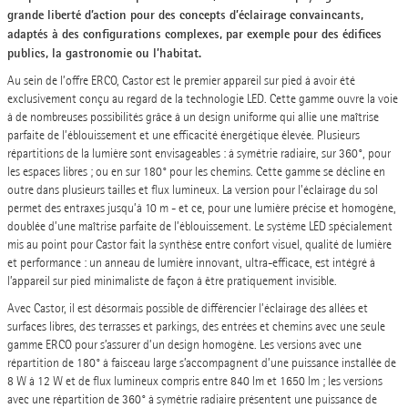
grande liberté d’action pour des concepts d’éclairage convaincants,
adaptés à des configurations complexes, par exemple pour des édifices
publics, la gastronomie ou l’habitat.
Au sein de l’offre ERCO, Castor est le premier appareil sur pied à avoir été
exclusivement conçu au regard de la technologie LED. Cette gamme ouvre la voie
à de nombreuses possibilités grâce à un design uniforme qui allie une maîtrise
parfaite de l’éblouissement et une efficacité énergétique élevée. Plusieurs
répartitions de la lumière sont envisageables : à symétrie radiaire, sur 360°, pour
les espaces libres ; ou en sur 180° pour les chemins. Cette gamme se décline en
outre dans plusieurs tailles et flux lumineux. La version pour l’éclairage du sol
permet des entraxes jusqu’à 10 m - et ce, pour une lumière précise et homogène,
doublée d’une maîtrise parfaite de l’éblouissement. Le système LED spécialement
mis au point pour Castor fait la synthèse entre confort visuel, qualité de lumière
et performance : un anneau de lumière innovant, ultra-efficace, est intégré à
l’appareil sur pied minimaliste de façon à être pratiquement invisible.
Avec Castor, il est désormais possible de différencier l’éclairage des allées et
surfaces libres, des terrasses et parkings, des entrées et chemins avec une seule
gamme ERCO pour s’assurer d’un design homogène. Les versions avec une
répartition de 180° à faisceau large s’accompagnent d’une puissance installée de
8 W à 12 W et de flux lumineux compris entre 840 lm et 1650 lm ; les versions
avec une répartition de 360° à symétrie radiaire présentent une puissance de