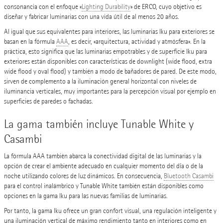
consonancia con el enfoque «
Lighting Durability
» de ERCO, cuyo objetivo es
diseñar y fabricar luminarias con una vida útil de al menos 20 años.
Al igual que sus equivalentes para interiores, las luminarias Iku para exteriores se
basan en la fórmula
AAA
, es decir, «arquitectura, actividad y atmósfera». En la
práctica, esto significa que las luminarias empotrables y de superficie Iku para
exteriores están disponibles con características de downlight (wide flood, extra
wide flood y oval flood) y también a modo de bañadores de pared. De este modo,
sirven de complemento a la iluminación general horizontal con niveles de
iluminancia verticales, muy importantes para la percepción visual por ejemplo en
superficies de paredes o fachadas.
La gama también incluye Tunable White y
Casambi
La fórmula AAA también abarca la conectividad digital de las luminarias y la
opción de crear el ambiente adecuado en cualquier momento del día o de la
noche utilizando colores de luz dinámicos. En consecuencia,
Bluetooth Casambi
para el control inalámbrico y Tunable White también están disponibles como
opciones en la gama Iku para las nuevas familias de luminarias.
Por tanto, la gama Iku ofrece un gran confort visual, una regulación inteligente y
una iluminación vertical de máximo rendimiento tanto en interiores como en