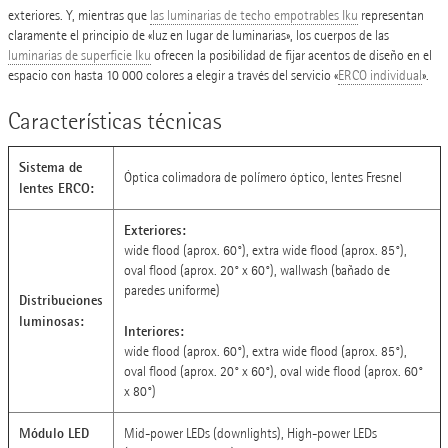
exteriores. Y, mientras que
las luminarias de techo empotrables Iku
representan
claramente el principio de «luz en lugar de luminarias», los cuerpos de las
luminarias de superficie Iku
ofrecen la posibilidad de fijar acentos de diseño en el
espacio con hasta 10 000 colores a elegir a través del servicio «
ERCO individual
».
Características técnicas
Sistema de
Óptica colimadora de polímero óptico, lentes Fresnel
lentes ERCO:
Exteriores:
wide flood (aprox. 60°), extra wide flood (aprox. 85°),
oval flood (aprox. 20° x 60°), wallwash (bañado de
paredes uniforme)
Distribuciones
luminosas:
Interiores:
wide flood (aprox. 60°), extra wide flood (aprox. 85°),
oval flood (aprox. 20° x 60°), oval wide flood (aprox. 60°
x 80°)
Módulo LED
Mid-power LEDs (downlights), High-power LEDs