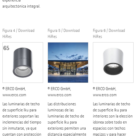
experiencia
arquitectónica integral.
Figura 4 / Download
Figura 5 / Download
Figura 6 / Download
HiRes
HiRes
HiRes
© ERCO GmbH,
© ERCO GmbH,
© ERCO GmbH,
www.erco.com
www.erco.com
www.erco.com
Las luminarias de techo
Las distribuciones
Las luminarias de techo
de superficie Iku para
luminosas de las
de superficie Iku para
exteriores soportan las
luminarias de techo de
interiores son la elección
inclemencias del tiempo
superficie Iku para
idónea sobre todo en
sin inmutarse, ya que
exteriores permiten una
espacios con techos
cuentan con protección
distancia especialmente
macizos y para hacer