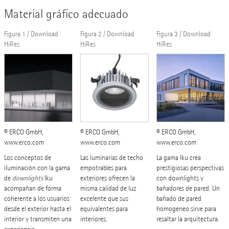
Material gráfico adecuado
Figura 1 / Download
Figura 2 / Download
Figura 3 / Download
HiRes
HiRes
HiRes
© ERCO GmbH,
© ERCO GmbH,
© ERCO GmbH,
www.erco.com
www.erco.com
www.erco.com
Los conceptos de
Las luminarias de techo
La gama Iku crea
iluminación con la gama
empotrables para
prestigiosas perspectivas
de
downlights
Iku
exteriores ofrecen la
con downlights y
acompañan de forma
misma calidad de luz
bañadores de pared. Un
coherente a los usuarios
excelente que sus
bañado de pared
desde el exterior hasta el
equivalentes para
homogéneo sirve para
interior y transmiten una
interiores.
resaltar la arquitectura.