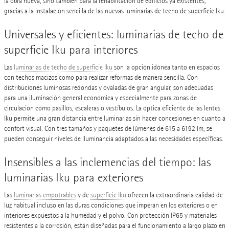
la obra nueva, sino también para la rehabilitación de edificios ya existentes,
gracias a la instalación sencilla de las nuevas luminarias de techo de superficie Iku.
Universales y eficientes: luminarias de techo de
superficie Iku para interiores
Las
luminarias de techo de superficie Iku
son la opción idónea tanto en espacios
con techos macizos como para realizar reformas de manera sencilla. Con
distribuciones luminosas redondas y ovaladas de gran angular, son adecuadas
para una iluminación general económica y especialmente para zonas de
circulación como pasillos, escaleras o vestíbulos. La óptica eficiente de las lentes
Iku permite una gran distancia entre luminarias sin hacer concesiones en cuanto a
confort visual. Con tres tamaños y paquetes de lúmenes de 615 a 6192 lm, se
pueden conseguir niveles de iluminancia adaptados a las necesidades específicas.
Insensibles a las inclemencias del tiempo: las
luminarias Iku para exteriores
Las
luminarias empotrables
y de
superficie Iku
ofrecen la extraordinaria calidad de
luz habitual incluso en las duras condiciones que imperan en los exteriores o en
interiores expuestos a la humedad y el polvo. Con protección IP65 y materiales
resistentes a la corrosión, están diseñadas para el funcionamiento a largo plazo en