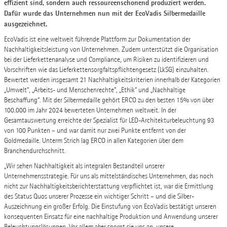
effizient sind, sondern auch ressourcenschonend produziert werden.
Dafür wurde das Unternehmen nun mit der EcoVadis Silbermedaille
ausgezeichnet.
EcoVadis ist eine weltweit führende Plattform zur Dokumentation der
Nachhaltigkeitsleistung von Unternehmen. Zudem unterstützt die Organisation
bei der Lieferkettenanalyse und Compliance, um Risiken zu identifizieren und
Vorschriften wie das Lieferkettensorgfaltspflichtengesetz (LkSG) einzuhalten.
Bewertet werden insgesamt 21 Nachhaltigkeitskriterien innerhalb der Kategorien
„Umwelt“, „Arbeits- und Menschenrechte“, „Ethik“ und „Nachhaltige
Beschaffung“. Mit der Silbermedaille gehört ERCO zu den besten 15% von über
100.000 im Jahr 2024 bewerteten Unternehmen weltweit. In der
Gesamtauswertung erreichte der Spezialist für LED-Architekturbeleuchtung 93
von 100 Punkten – und war damit nur zwei Punkte entfernt von der
Goldmedaille. Unterm Strich lag ERCO in allen Kategorien über dem
Branchendurchschnitt.
„Wir sehen Nachhaltigkeit als integralen Bestandteil unserer
Unternehmensstrategie. Für uns als mittelständisches Unternehmen, das noch
nicht zur Nachhaltigkeitsberichterstattung verpflichtet ist, war die Ermittlung
des Status Quos unserer Prozesse ein wichtiger Schritt – und die Silber-
Auszeichnung ein großer Erfolg. Die Einstufung von EcoVadis bestätigt unseren
konsequenten Einsatz für eine nachhaltige Produktion und Anwendung unserer
Beleuchtungslösungen. Vor allem aber spornt sie uns an, unsere