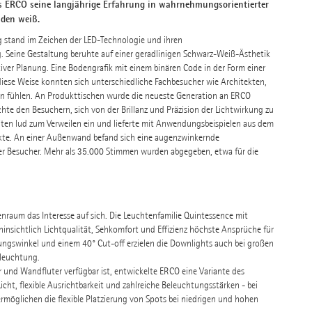
ss ERCO seine langjährige Erfahrung in wahrnehmungsorientierter
nden weiß.
g stand im Zeichen der LED-Technologie und ihren
 Seine Gestaltung beruhte auf einer geradlinigen Schwarz-Weiß-Ästhetik
tiver Planung. Eine Bodengrafik mit einem binären Code in der Form einer
 diese Weise konnten sich unterschiedliche Fachbesucher wie Architekten,
en fühlen. An Produkttischen wurde die neueste Generation an ERCO
e den Besuchern, sich von der Brillanz und Präzision der Lichtwirkung zu
en lud zum Verweilen ein und lieferte mit Anwendungsbeispielen aus dem
ekte. An einer Außenwand befand sich eine augenzwinkernde
er Besucher. Mehr als 35.000 Stimmen wurden abgegeben, etwa für die
raum das Interesse auf sich. Die Leuchtenfamilie Quintessence mit
hinsichtlich Lichtqualität, Sehkomfort und Effizienz höchste Ansprüche für
ungswinkel und einem 40° Cut-off erzielen die Downlights auch bei großen
leuchtung.
r und Wandfluter verfügbar ist, entwickelte ERCO eine Variante des
cht, flexible Ausrichtbarkeit und zahlreiche Beleuchtungsstärken - bei
möglichen die flexible Platzierung von Spots bei niedrigen und hohen