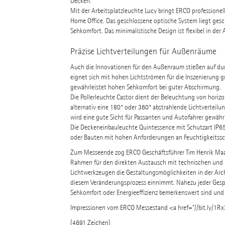
Decken.
Mit der Arbeitsplatzleuchte Lucy bringt ERCO professionell
Home Office. Das geschlossene optische System liegt gesc
Sehkomfort. Das minimalistische Design ist flexibel in de
Präzise Lichtverteilungen für Außenräume
Auch die Innovationen für den Außenraum stießen auf dur
eignet sich mit hohen Lichtströmen für die Inszenierung 
gewährleistet hohen Sehkomfort bei guter Abschirmung.
Die Pollerleuchte Castor dient der Beleuchtung von horizo
alternativ eine 180° oder 360° abstrahlende Lichtverteilun
wird eine gute Sicht für Passanten und Autofahrer gewährl
Die Deckeneinbauleuchte Quintessence mit Schutzart IP6
oder Bauten mit hohen Anforderungen an Feuchtigkeitssc
Zum Messeende zog ERCO Geschäftsführer Tim Henrik Maack
Rahmen für den direkten Austausch mit technischen und kr
Lichtwerkzeugen die Gestaltungsmöglichkeiten in der Arch
diesem Veränderungsprozess einnimmt. Nahezu jeder Gesprä
Sehkomfort oder Energieeffizienz bemerkenswert sind und 
Impressionen vom ERCO Messestand <a href="//bit.ly/1
(4691 Zeichen)