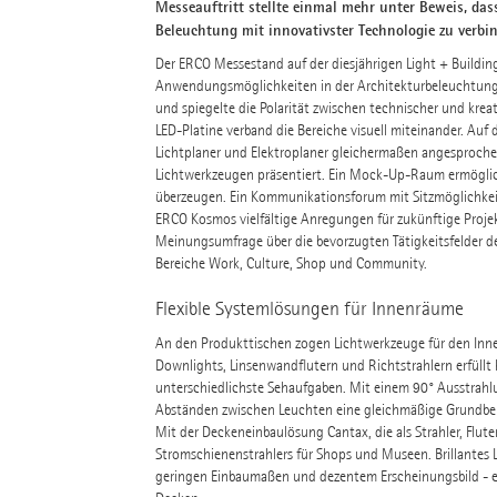
Messeauftritt stellte einmal mehr unter Beweis, da
Beleuchtung mit innovativster Technologie zu verbi
Der ERCO Messestand auf der diesjährigen Light + Buildin
Anwendungsmöglichkeiten in der Architekturbeleuchtung.
und spiegelte die Polarität zwischen technischer und krea
LED-Platine verband die Bereiche visuell miteinander. Auf
Lichtplaner und Elektroplaner gleichermaßen angesproch
Lichtwerkzeugen präsentiert. Ein Mock-Up-Raum ermöglicht
überzeugen. Ein Kommunikationsforum mit Sitzmöglichkeit
ERCO Kosmos vielfältige Anregungen für zukünftige Proj
Meinungsumfrage über die bevorzugten Tätigkeitsfelder d
Bereiche Work, Culture, Shop und Community.
Flexible Systemlösungen für Innenräume
An den Produkttischen zogen Lichtwerkzeuge für den Innen
Downlights, Linsenwandflutern und Richtstrahlern erfüllt 
unterschiedlichste Sehaufgaben. Mit einem 90° Ausstrahl
Abständen zwischen Leuchten eine gleichmäßige Grundbe
Mit der Deckeneinbaulösung Cantax, die als Strahler, Flute
Stromschienenstrahlers für Shops und Museen. Brillantes Li
geringen Einbaumaßen und dezentem Erscheinungsbild - er