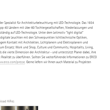
nder Spezialist für Architekturbeleuchtung mit LED-Technologie. Das 1934
pp 40 Ländern mit über 60 Tochtergesellschaften, Niederlassungen und
tändig auf LED-Technologie. Unter dem Leitmotiv "light digital"
 digitale Leuchten mit den Schwerpunkten lichttechnische Optiken,
ngem Kontakt mit Architekten, Lichtplanern und Elektroplanern und
 Einsatz: Work und Shop, Culture und Community, Hospitality, Living,
s die vierte Dimension der Architektur - und unterstützt Planer dabei, ihre
e Realität zu überführen. Sollten Sie weiterführende Informationen zu ERCO
w.erco.com/presse
. Gerne liefern wir Ihnen auch Material zu Projekten
nload HiRes