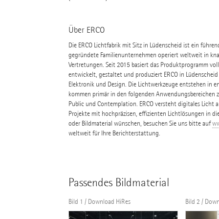
Über ERCO
Die ERCO Lichtfabrik mit Sitz in Lüdenscheid ist ein führe
gegründete Familienunternehmen operiert weltweit in kna
Vertretungen. Seit 2015 basiert das Produktprogramm volls
entwickelt, gestaltet und produziert ERCO in Lüdenscheid
Elektronik und Design. Die Lichtwerkzeuge entstehen in e
kommen primär in den folgenden Anwendungsbereichen zum
Public und Contemplation. ERCO versteht digitales Licht al
Projekte mit hochpräzisen, effizienten Lichtlösungen in di
oder Bildmaterial wünschen, besuchen Sie uns bitte auf
ww
weltweit für Ihre Berichterstattung.
Passendes Bildmaterial
Bild 1 / Download HiRes
Bild 2 / Dow