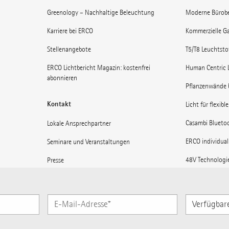
Greenology – Nachhaltige Beleuchtung
Moderne Bürob
Karriere bei ERCO
Kommerzielle Ga
Stellenangebote
T5/T8 Leuchtst
ERCO Lichtbericht Magazin: kostenfrei
Human Centric 
abonnieren
Pflanzenwände 
Kontakt
Licht für flexibl
Casambi Blueto
Lokale Ansprechpartner
ERCO individual
Seminare und Veranstaltungen
48V Technologi
Presse
Museen: Licht 
Lieferanteninformationen
Licht für Bahnh
ERCO News abonnieren
Verfügbare
Sprachen