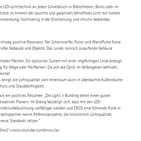
e LED-Lichttechnik an jeden Schreibtisch in Bibliotheken, Büros oder im
hützt im Inneren der Leuchte und garantiert blendfreies Licht mit hohem
r Anwendung, hochwertig in der Erscheinung und intuitiv bedienbar.
chweg positive Resonanz. Der Scheinwerfer, Fluter und Wandfluter Kona
großer Gebäude und Objekte. Das runde, konisch zulaufende Gehäuse
ntalen Flächen. Ein optisches System mit einer ringförmigen Linse erzeugt
g für Wege oder Freiflächen. Da sich die Optik im Verborgenen befindet,
eistet.
5 bringt die Lichtqualität vom Innenraum auch in überdachte Außenräume
hutz und Staubdichtigkeit.
 ein positives Resümee: „Die Light + Building bietet einen guten
eativen Planern. Im Dialog bestätigt sich, dass mit den LED-
itekturbeleuchtung vielfältiger werden und ERCO eine führende Rolle in
chspartner nennt Referenzprojekte, die hinsichtlich Lichtqualität,
neue Standards setzen.“
Rx3ho2">www.youtube.com/erco</a>