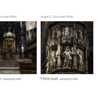
ownload HiRes
Image 9 / Download HiRes
H, www.erco.com
© ERCO GmbH, www.erco.com