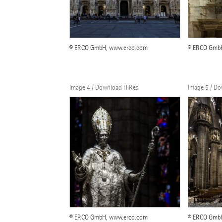
© ERCO GmbH, www.erco.com
© ERCO Gmb
Image 4 / Download HiRes
Image 5 / D
© ERCO GmbH, www.erco.com
© ERCO Gmb