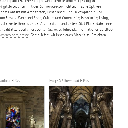
tändig auf LED-Technologie. Unter dem Leitmotiv "light digital"
 digitale Leuchten mit den Schwerpunkten lichttechnische Optiken,
ngem Kontakt mit Architekten, Lichtplanern und Elektroplanern und
 Einsatz: Work und Shop, Culture und Community, Hospitality, Living,
s die vierte Dimension der Architektur - und unterstützt Planer dabei, ihre
e Realität zu überführen. Sollten Sie weiterführende Informationen zu ERCO
w.erco.com/presse
. Gerne liefern wir Ihnen auch Material zu Projekten
ownload HiRes
Image 3 / Download HiRes