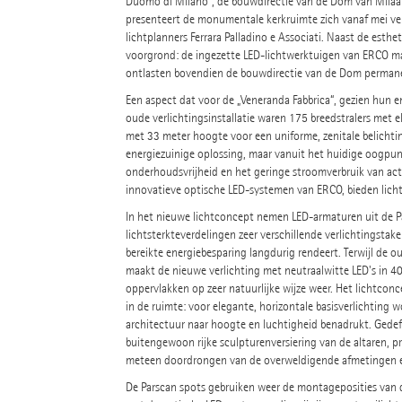
Duomo di Milano“, de bouwdirectie van de Dom van Milaan
presenteert de monumentale kerkruimte zich vanaf mei verh
lichtplanners Ferrara Palladino e Associati. Naast de es
voorgrond: de ingezette LED-lichtwerktuigen van ERCO mak
ontlasten bovendien de bouwdirectie van de Dom permanen
Een aspect dat voor de „Veneranda Fabbrica“, gezien hun en
oude verlichtingsinstallatie waren 175 breedstralers me
met 33 meter hoogte voor een uniforme, zenitale belicht
energiezuinige oplossing, maar vanuit het huidige oogpun
onderhoudsvrijheid en het geringe stroomverbruik van actu
innovatieve optische LED-systemen van ERCO, bieden lich
In het nieuwe lichtconcept nemen LED-armaturen uit de Pa
lichtsterkteverdelingen zeer verschillende verlichtingstaken
bereikte energiebesparing langdurig rendeert. Terwijl de ou
maakt de nieuwe verlichting met neutraalwitte LED's in 4
oppervlakken op zeer natuurlijke wijze weer. Het lichtc
in de ruimte: voor elegante, horizontale basisverlichting 
architectuur naar hoogte en luchtigheid benadrukt. Gedef
buitengewoon rijke sculpturenversiering van de altaren, pr
meteen doordrongen van de overweldigende afmetingen en 
De Parscan spots gebruiken weer de montageposities van d