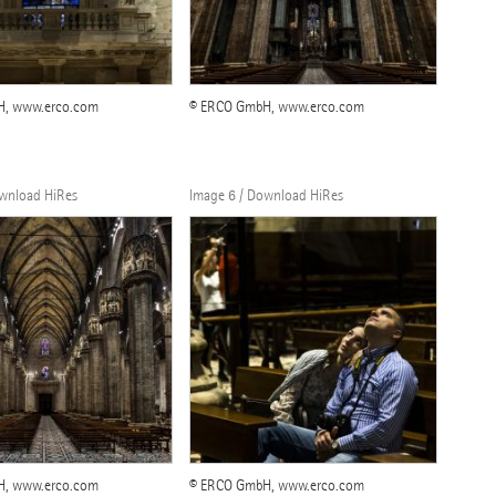
H, www.erco.com
© ERCO GmbH, www.erco.com
ownload HiRes
Image 6 / Download HiRes
H, www.erco.com
© ERCO GmbH, www.erco.com