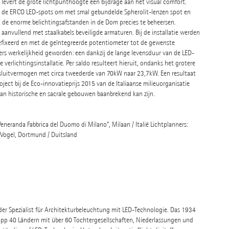
, levert de grote lichtpunthoogte een bijdrage aan het visual comfort.
an de ERCO LED-spots om met smal gebundelde Spherolit-lenzen spot en
de enorme belichtingsafstanden in de Dom precies te beheersen.
anvullend met staalkabels beveiligde armaturen. Bij de installatie werden
gefixeerd en met de geïntegreerde potentiometer tot de gewenste
ners werkelijkheid geworden: een dankzij de lange levensduur van de LED-
rlichtingsinstallatie. Per saldo resulteert hieruit, ondanks het grotere
nsluitvermogen met circa tweederde van 70kW naar 23,7kW. Een resultaat
ect bij de Eco-innovatieprijs 2015 van de Italiaanse milieuorganisatie
an historische en sacrale gebouwen baanbrekend kan zijn.
eranda Fabbrica del Duomo di Milano“, Milaan / Italië Lichtplanners:
rk Vogel, Dortmund / Duitsland
nder Spezialist für Architekturbeleuchtung mit LED-Technologie. Das 1934
pp 40 Ländern mit über 60 Tochtergesellschaften, Niederlassungen und