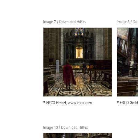
Image 7 / Download HiRes
Image 8 / D
© ERCO GmbH, www.erco.com
© ERCO Gmb
Image 10 / Download HiRes