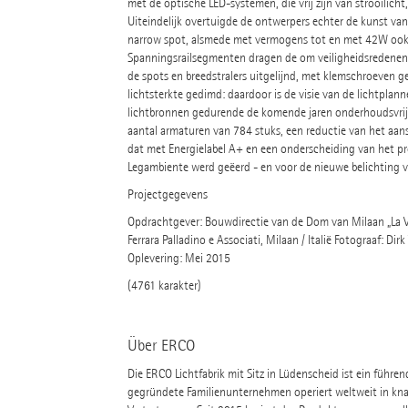
met de optische LED-systemen, die vrij zijn van strooilicht
Uiteindelijk overtuigde de ontwerpers echter de kunst v
narrow spot, alsmede met vermogens tot en met 42W ook 
Spanningsrailsegmenten dragen de om veiligheidsredenen a
de spots en breedstralers uitgelijnd, met klemschroeven 
lichtsterkte gedimd: daardoor is de visie van de lichtplan
lichtbronnen gedurende de komende jaren onderhoudsvrije ve
aantal armaturen van 784 stuks, een reductie van het aa
dat met Energielabel A+ en een onderscheiding van het proj
Legambiente werd geëerd - en voor de nieuwe belichting v
Projectgegevens
Opdrachtgever: Bouwdirectie van de Dom van Milaan „La Ven
Ferrara Palladino e Associati, Milaan / Italië Fotograaf: Di
Oplevering: Mei 2015
(4761 karakter)
Über ERCO
Die ERCO Lichtfabrik mit Sitz in Lüdenscheid ist ein führe
gegründete Familienunternehmen operiert weltweit in kna