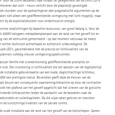
. Voor de storm bezoekers naar Milaan ter gelegenheid van de EXPO 2015
evener dan ooit - nieuw verlicht door de plaatselijk gevestigde
thetiek stonden voor de opdrachtgever zeer pragmatische argumenten op de
en niet alleen een gedifferentieerde vormgeving met licht mogelijk, maar
t bij de exploitatiekosten voor onderhoud en energie.
orme verplichtingen bij beperkte ressources, van groot belang is. Voor de
t elk 400W halogeen-metaaldamplampen aan de rand van het gewelf tot en
ing van de kerkruimte gemonteerd - op dat moment weliswaar de meest
t echter technisch achterhaald en esthetisch onbevredigend. De
ele LED's, gecombineerd met de precisie en lichtkwaliteit van de
tplanners volledig nieuwe vormgevingsspeelruimten.
rscan familie met overeenkomstig gedifferentieerde prestaties en
 over. Een investering in lichtkwaliteit die ten aanzien van de tegelijkertijd
de installatie gebruikmaakte van een koele, daglichtachtige lichtkleur,
000K een prettigere indruk. Bovendien geeft deze de kleuren van de
oncept bouwt een consequente waarnemingshiërarchie op door de contrasten
wordt het plafond van het gewelf opgelicht dat het streven van de gotische
inieerde lichtaccenten leiden de aandacht van de bezoekers naar de
eekstoelen en zuilenkapitelen. Op die wijze raken geloven en toeristen
de kunstzinnige kwaliteit van de sacrale ruimte.
e oude installatie aan de rand van het gewelf van de kerkschepen. Samen