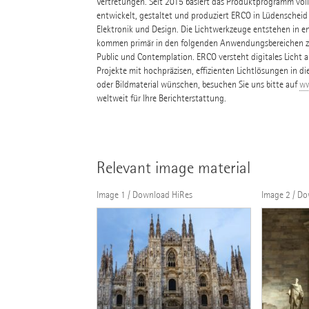
Vertretungen. Seit 2015 basiert das Produktprogramm volls
entwickelt, gestaltet und produziert ERCO in Lüdenscheid
Elektronik und Design. Die Lichtwerkzeuge entstehen in e
kommen primär in den folgenden Anwendungsbereichen zum
Public und Contemplation. ERCO versteht digitales Licht al
Projekte mit hochpräzisen, effizienten Lichtlösungen in di
oder Bildmaterial wünschen, besuchen Sie uns bitte auf
ww
weltweit für Ihre Berichterstattung.
Relevant image material
Image 1 / Download HiRes
Image 2 / D