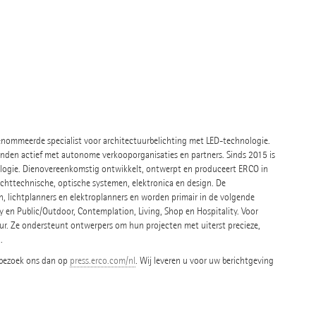
renommeerde specialist voor architectuurbelichting met LED-technologie.
 landen actief met autonome verkooporganisaties en partners. Sinds 2015 is
ogie. Dienovereenkomstig ontwikkelt, ontwerpt en produceert ERCO in
chttechnische, optische systemen, elektronica en design. De
, lichtplanners en elektroplanners en worden primair in de volgende
en Public/Outdoor, Contemplation, Living, Shop en Hospitality. Voor
tuur. Ze ondersteunt ontwerpers om hun projecten met uiterst precieze,
.
 bezoek ons dan op
press.erco.com/nl
. Wij leveren u voor uw berichtgeving