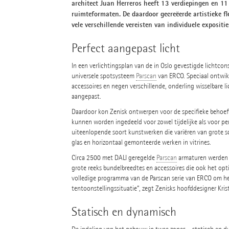
architect Juan Herreros heeft 13 verdiepingen en 11
ruimteformaten. De daardoor gecreëerde artistieke fl
vele verschillende vereisten van individuele expositi
Perfect aangepast licht
In een verlichtingsplan van de in Oslo gevestigde lichtcon
universele spotsysteem
Parscan
van ERCO. Speciaal ontwik
accessoires en negen verschillende, onderling wisselbare
aangepast.
Daardoor kon Zenisk ontwerpen voor de specifieke behoef
kunnen worden ingedeeld voor zowel tijdelijke als voor pe
uiteenlopende soort kunstwerken die variëren van grote schi
glas en horizontaal gemonteerde werken in vitrines.
Circa 2500 met DALI geregelde
Parscan
armaturen werden i
grote reeks bundelbreedtes en accessoires die ook het opt
volledige programma van de Parscan serie van ERCO om het
tentoonstellingssituatie“, zegt Zenisks hoofddesigner Krist
Statisch en dynamisch