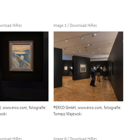
ownload HiRes
Image 3 / Download HiRes
 www.erco.com, fotografie:
©ERCO GmbH, www.erco.com, fotografie:
wski
Tomasz Majewski
ownload HiRes
Image 6 / Download HiRes