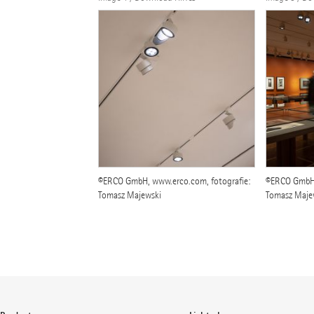
©ERCO GmbH, www.erco.com, fotografie:
©ERCO GmbH,
Tomasz Majewski
Tomasz Maje