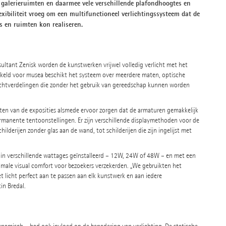
 galerieruimten en daarmee vele verschillende plafondhoogtes en
exibiliteit vroeg om een multifunctioneel verlichtingssysteem dat de
es en ruimten kon realiseren.
sultant Zenisk worden de kunstwerken vrijwel volledig verlicht met het
keld voor musea beschikt het systeem over meerdere maten, optische
 lichtverdelingen die zonder het gebruik van gereedschap kunnen worden
ten van de exposities alsmede ervoor zorgen dat de armaturen gemakkelijk
rmanente tentoonstellingen. Er zijn verschillende displaymethoden voor de
lderijen zonder glas aan de wand, tot schilderijen die zijn ingelijst met
n verschillende wattages geïnstalleerd – 12W, 24W of 48W – en met een
imale visual comfort voor bezoekers verzekerden. „We gebruikten het
 licht perfect aan te passen aan elk kunstwerk en aan iedere
in Bredal.