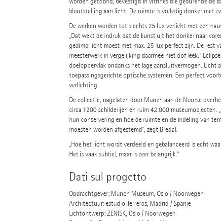
worden getoond, bevestigd in vitrines die gedurende de dag
blootstelling aan licht. De ruimte is volledig donker met zw
De werken worden tot slechts 25 lux verlicht met een na
„Dat wekt de indruk dat de kunst uit het donker naar voren
gedimd licht moest met max. 25 lux perfect zijn. De rest v
meesterwerk in vergelijking daarmee niet dof leek.“ Eclips
doeloppervlak ondanks het lage aansluitvermogen. Licht all
toepassingsgerichte optische systemen. Een perfect voorb
verlichting.
De collectie, nagelaten door Munch aan de Noorse overhei
circa 1200 schilderijen en ruim 42.000 museumobjecten. „
hun conservering en hoe de ruimte en de indeling van ten
moesten worden afgestemd“, zegt Bredal.
„Hoe het licht wordt verdeeld en gebalanceerd is echt wa
Het is vaak subtiel, maar is zeer belangrijk.“
Dati sul progetto
Opdrachtgever: Munch Museum, Oslo / Noorwegen
Architectuur: estudioHerreros, Madrid / Spanje
Lichtontwerp: ZENISK, Oslo / Noorwegen