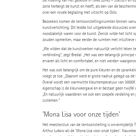
De indeling van het gebouw in twee zones – statisch en d
zone herbergt de kunst en heeft, als een van de bescherm
over een royale beglazing met uitzicht op Oslo.
Bezoekers komen de tentoonstellingsruimten binnen vanui
kunstverlichting. Dit leidde tot uitgebreide discussies ove
noodzakelijk waren voor de kunst. Zenisk wilde het licht 
zouden opmerken, maar eerder de ruimten met intuïtieve w
„We wilden dat de kunstwerken natuurlijk verlicht leken te 
verblinding“, zegt Bredal. „Het was een belangrijk princi
ervaren als licht en comfortabel, en niet werden waargen
Het was ook belangrijk om de pure kleuren en de sprankel
voegt ze toe. „Daarom werd er grote nadruk gelegd op de ve
Overal wordt een warmwitte kleurtemperatuur van 3000K ge
eigenschap is de kleurweergave en er bestaat geen twijfel o
„En natuurlijk waarderen we ook een soepele verdeling en
systemen.“
'Mona Lisa voor onze tijden'
Het meesterstuk van de tentoonstelling is onvermijdelijk 
Arthur Lubow als de 'Mona Lisa voor onze tijden'. Nauwke