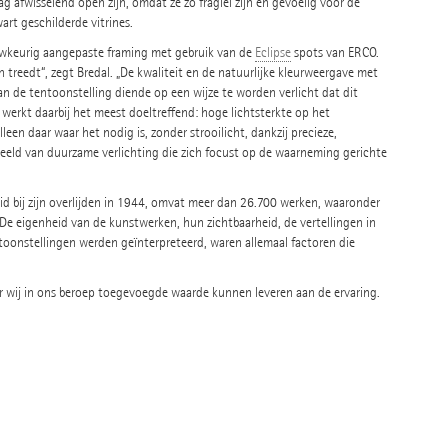
 afwisselend open zijn, omdat ze zo fragiel zijn en gevoelig voor de
art geschilderde vitrines.
uwkeurig aangepaste framing met gebruik van de
Eclipse
spots van ERCO.
 treedt“, zegt Bredal. „De kwaliteit en de natuurlijke kleurweergave met
an de tentoonstelling diende op een wijze te worden verlicht dat dit
e werkt daarbij het meest doeltreffend: hoge lichtsterkte op het
een daar waar het nodig is, zonder strooilicht, dankzij precieze,
eeld van duurzame verlichting die zich focust op de waarneming gerichte
d bij zijn overlijden in 1944, omvat meer dan 26.700 werken, waaronder
De eigenheid van de kunstwerken, hun zichtbaarheid, de vertellingen in
toonstellingen werden geïnterpreteerd, waren allemaal factoren die
ar wij in ons beroep toegevoegde waarde kunnen leveren aan de ervaring.