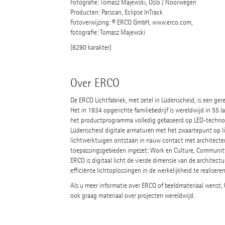
Fotografie: Tomasz Majewski, Oslo / Noorwegen
Producten: Parscan, Eclipse InTrack
Fotoverwijzing: © ERCO GmbH, www.erco.com,
fotografie: Tomasz Majewski
(6290 karakter)
Over ERCO
De ERCO Lichtfabriek, met zetel in Lüdenscheid, is een ge
Het in 1934 opgerichte familiebedrijf is wereldwijd in 55
het productprogramma volledig gebaseerd op LED-technol
Lüdenscheid digitale armaturen met het zwaartepunt op li
lichtwerktuigen ontstaan in nauw contact met architecten
toepassingsgebieden ingezet: Work en Culture, Community 
ERCO is digitaal licht de vierde dimensie van de architec
efficiënte lichtoplossingen in de werkelijkheid te realiseren
Als u meer informatie over ERCO of beeldmateriaal wenst,
ook graag materiaal over projecten wereldwijd.