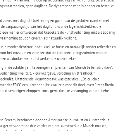
ynamisch – had ook invloed op de benadering van verlichting. De statische
ingsmaatregelen, geen daglicht. De dynamische zone is opener en beschikt
t zones met daglichttoetreding en gaan naar de gesloten ruimten met
r de aanpassingstijd van het daglicht naar de lage lichtsterktes die
op een manier ontwerpen dat bezoekers de kunstverlichting niet als zodanig
aarneming zouden ervaren als natuurlijk verlicht.
zijn zonder zichtbare, nadrukkelijke focus en natuurlijk zonder reflecties en
pe voor het museum en voor ons dat de tentoonstellingsruimten werden
omen als donker met kunstwerken die iconen leken.
ing in de schilderijen, tekeningen en prenten van Munch te benadrukken“,
rlichtingskwaliteit, kleurweergave, verdeling en straalhoek.“
bruikt. Uitstekende kleurweergave was essentieel. „De cruciale
ver dat ERCO een uitzonderlijke kwaliteit voor dit doel levert“, zegt Bredal.
 praktische eigenschappen, zoals gemakkelijke vervanging van optische
The Scream, beschreven door de Amerikaanse journalist en kunstcriticus
uriger verwoord: de drie versies van het kunstwerk die Munch maakte,