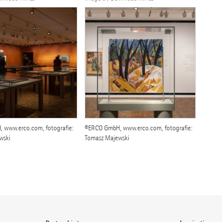
 www.erco.com, fotografie:
©ERCO GmbH, www.erco.com, fotografie:
wski
Tomasz Majewski