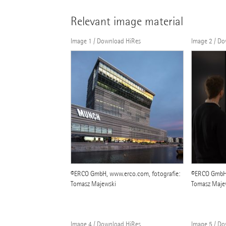
Relevant image material
Image 1 / Download HiRes
Image 2 / D
©ERCO GmbH, www.erco.com, fotografie:
©ERCO GmbH,
Tomasz Majewski
Tomasz Maje
Image 4 / Download HiRes
Image 5 / D