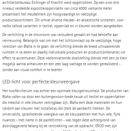
architectenbureau Eichinger of Knechtl werd opgetrokken. Op een over drie
niveaus verdeelde expositieoppervlakte van circa 4000 vierkante meter
presenteert het meubelmerk zijn hoogwaardige en veelzijdige
productassortiment. Dit omvat diverse meubel- en akoestische systemen, voor
welke talloze varianten in textiel, oppervlak en in kleuren worden aangeboden.
De verlichting in de showroom was verouderd geraakt en had behoefte aan
vernieuwing. Belangrijk was om met het lichtconcept op de veelzijdige, hoge
vereisten van Blaha in te gaan: de verlichting diende de breed uitwaaierende
ruimten in te delen en daarbij individuele producten en productcombinaties vol
effect te accentueren. Deze veelomvattende doelstelling diende met een zo klein
mogelijk aantal armaturen en een zeer laag wattage te worden gerealiseerd -
zonder aan visual comfort in te boeten.
LED-licht voor perfecte kleurweergave
Het hoofdcriterium was echter een optimale kleurgetrouwheid. De producten van
Blaha vallen op door een buitengewoon brede keuze uit textiel en oppervlakken
die meestal in vele kleuren verkrijgbaar zijn. Blaha eert deze materialen en hun
rijkdom aan kleuren met installaties die sterk de aandacht trekken. De
onvervalste, sprankelende weergave van de kleurpaletten met hun vele, fijne
nuances - met name in de pasteltinten - was tegen deze achtergrond van
doorslaggevend belang bij de verstrekking van de opdracht. ERCO met zijn