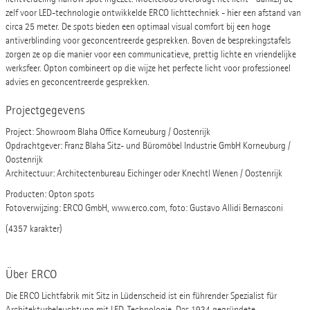
zelf voor LED-technologie ontwikkelde ERCO lichttechniek - hier een afstand van
circa 25 meter. De spots bieden een optimaal visual comfort bij een hoge
antiverblinding voor geconcentreerde gesprekken. Boven de besprekingstafels
zorgen ze op die manier voor een communicatieve, prettig lichte en vriendelijke
werksfeer. Opton combineert op die wijze het perfecte licht voor professioneel
advies en geconcentreerde gesprekken.
Projectgegevens
Project: Showroom Blaha Office Korneuburg / Oostenrijk
Opdrachtgever: Franz Blaha Sitz- und Büromöbel Industrie GmbH Korneuburg /
Oostenrijk
Architectuur: Architectenbureau Eichinger oder Knechtl Wenen / Oostenrijk
Producten: Opton spots
Fotoverwijzing: ERCO GmbH, www.erco.com, foto: Gustavo Allidi Bernasconi
(4357 karakter)
Über ERCO
Die ERCO Lichtfabrik mit Sitz in Lüdenscheid ist ein führender Spezialist für
Architekturbeleuchtung mit LED-Technologie. Das 1934 gegründete