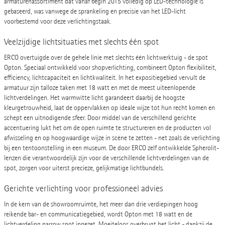
armaturenassortiment dat vanaf begin 2015 volledig op LED-technologie is
gebaseerd, was vanwege de sprankeling en precisie van het LED-licht
voorbestemd voor deze verlichtingstaak.
Veelzijdige lichtsituaties met slechts één spot
ERCO overtuigde over de gehele linie met slechts één lichtwerktuig - de spot
Opton. Speciaal ontwikkeld voor shopverlichting, combineert Opton flexibiliteit,
efficiency, lichtcapaciteit en lichtkwaliteit. In het expositiegebied vervult de
armatuur zijn talloze taken met 18 watt en met de meest uiteenlopende
lichtverdelingen. Het warmwitte licht garandeert daarbij de hoogste
kleurgetrouwheid, laat de oppervlakken op ideale wijze tot hun recht komen en
schept een uitnodigende sfeer. Door middel van de verschillend gerichte
accentuering lukt het om de open ruimte te structureren en de producten vol
afwisseling en op hoogwaardige wijze in scène te zetten - net zoals de verlichting
bij een tentoonstelling in een museum. De door ERCO zelf ontwikkelde Spherolit-
lenzen die verantwoordelijk zijn voor de verschillende lichtverdelingen van de
spot, zorgen voor uiterst precieze, gelijkmatige lichtbundels.
Gerichte verlichting voor professioneel advies
In de kern van de showroomruimte, het meer dan drie verdiepingen hoog
reikende bar- en communicatiegebied, wordt Opton met 18 watt en de
lichtverdeling narrow spot ingezet. Moeiteloos overbrugt het licht - dankzij de