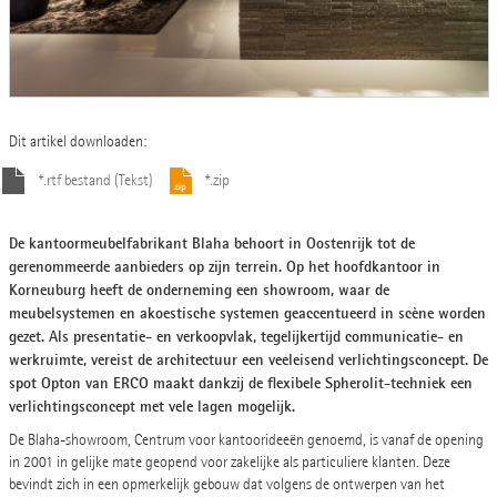
Dit artikel downloaden:
*.rtf bestand (Tekst)
*.zip
De kantoormeubelfabrikant Blaha behoort in Oostenrijk tot de
gerenommeerde aanbieders op zijn terrein. Op het hoofdkantoor in
Korneuburg heeft de onderneming een showroom, waar de
meubelsystemen en akoestische systemen geaccentueerd in scène worden
gezet. Als presentatie- en verkoopvlak, tegelijkertijd communicatie- en
werkruimte, vereist de architectuur een veeleisend verlichtingsconcept. De
spot Opton van ERCO maakt dankzij de flexibele Spherolit-techniek een
verlichtingsconcept met vele lagen mogelijk.
De Blaha-showroom, Centrum voor kantoorideeën genoemd, is vanaf de opening
in 2001 in gelijke mate geopend voor zakelijke als particuliere klanten. Deze
bevindt zich in een opmerkelijk gebouw dat volgens de ontwerpen van het