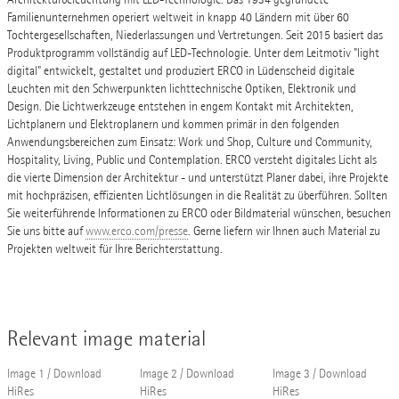
Familienunternehmen operiert weltweit in knapp 40 Ländern mit über 60
Tochtergesellschaften, Niederlassungen und Vertretungen. Seit 2015 basiert das
Produktprogramm vollständig auf LED-Technologie. Unter dem Leitmotiv "light
digital" entwickelt, gestaltet und produziert ERCO in Lüdenscheid digitale
Leuchten mit den Schwerpunkten lichttechnische Optiken, Elektronik und
Design. Die Lichtwerkzeuge entstehen in engem Kontakt mit Architekten,
Lichtplanern und Elektroplanern und kommen primär in den folgenden
Anwendungsbereichen zum Einsatz: Work und Shop, Culture und Community,
Hospitality, Living, Public und Contemplation. ERCO versteht digitales Licht als
die vierte Dimension der Architektur - und unterstützt Planer dabei, ihre Projekte
mit hochpräzisen, effizienten Lichtlösungen in die Realität zu überführen. Sollten
Sie weiterführende Informationen zu ERCO oder Bildmaterial wünschen, besuchen
Sie uns bitte auf
www.erco.com/presse
. Gerne liefern wir Ihnen auch Material zu
Projekten weltweit für Ihre Berichterstattung.
Relevant image material
Image 1 / Download
Image 2 / Download
Image 3 / Download
HiRes
HiRes
HiRes