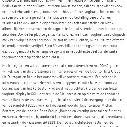
Olszewski zien met hun Youfresh-winkel in het nieuwe winkelcentrum Mall of
Berlin aan de Leipziger Platz. Het menu omvat soepen, salades, sandwiches - ook
veganistische varianten -, sappen smoothies en frozen yoghurts. Tot en met de
soepen worden alle gerechten ter plaatse en op bestelling bereid. Aan een
saladebar kan de klant zijn eigen favorieten ook zelf samenstellen en met -
afhankelijk van het seizoen en de dagaanbieding wisselende - gezonde toppings
afronden. Ook de ter plaatse gemaakte, caloriearme frozen yoghurt van biologisch
melk kan volgens ieders persoonlijke smaak met vruchten, muesli, sauzen of zoete
lekkernijen worden verfijnd. Bijna 50 verschillende toppings zijn op een extra
daarvoor gemaakte balie, langs de zijwand in het achterste deel van de winkel
tegenover het zitgedeelte beschikbaar.
Fris lentegroen en wit domineren de smalle, meanderende en net 90m2 grote
winkel, waarvan de professionals in interieurdesign van de Ippolito Fleitz Group
uit Stuttgart en Berlijn het oorspronkelijke ontwerp maakten. Een belangrijk
interieurarchitectonisch element is een langgerekte, witte balie in L-vorm van
Corian, waarvan het korte stuk - versierd met vruchten, kruiden en een frozen
yoghurt-display in XXL - optisch in de Mall steekt en op die wijze de aandacht
van de flanerende bezoekers vangt. „De balie simuleert de beweging in de diepte
van de ruimte&#8223;, verklaart de verantwoordelijke ontwerper, Michael
Bertram, van de Ippolito Fleitz Group. „Bovendien verenigt deze talloze functies
en horeca-elementen, bijvoorbeeld koelvitrines, drankdispensers, saladecontainers
en natuurlijk de kassazone.&#8223; De interieurarchitecten hebben echter