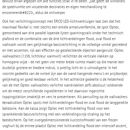
bewust ervan afgezien om alle functies strak in te delen. „Dat geeft de winkeliers
de speelruimte om wisselende decoraties en eigen merchandising te
ensceneren&#8223;, aldus de ontwerper.
Ook het verlichtingsconcept met ERCO LED-lichtwerktuigen laat zien dat het
maximaal flexibel is: met slechts een enkele armaturenfamilie, de spot Optec,
gemonteerd aan drie parallel lopende lijnen spanningsrails onder het technisch
plafond en de combinatie van de drie lichtverdelingen flood, oval flood en
wallwash wordt een gelijkmatige basisverlichting in de volledige winkel gecreëerd
en met accenten, rijk aan effecten op geselecteerde objecten aangevuld. Optec
wallwashers (12W, lichtkleur warmwit) verlichten de verticale vlakken op
homogene wijze - de net geen vier meter brede ruimte maakt op die manier een
duidelijk grotere en bredere indruk, is prettig licht en is uitnodigend. In het
voorste gedeelte van de winkel zijn aan de wand hangende menu's en prijsbordjes
gelijkmatig en goed leesbaar verlicht. In het achterste gedeelte is de helderheid
van de met Optec wallwashers verlichte wandvlakken zelfs absoluut voldoende
om de meest verschillende ingrediënten in het daarvoor ingerichte
toppingstation smakelijk en vers te presenteren. Als aanvulling op de wallwashers
benadrukken Optec spots met lichtverdelingen flood en oval flood de langgerekte
baliezone. Aan de kassa zorgt Optec met lichtverdeling flood voor een
sprankelende basisverlichting met een verblindingsvrije straling op het
beeldscherm. Op het overgedimensioneerde kunststofmodel van een frozen
yoghurt bij de entree plaatst Optec met lichtverdeling flood een intensief accent,