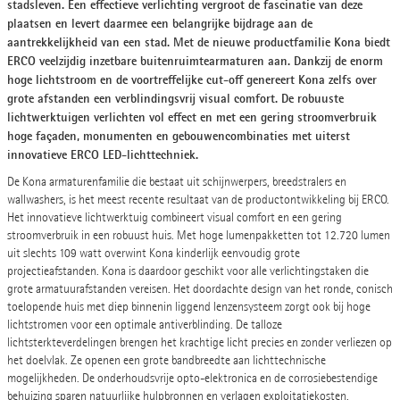
stadsleven. Een effectieve verlichting vergroot de fascinatie van deze
plaatsen en levert daarmee een belangrijke bijdrage aan de
aantrekkelijkheid van een stad. Met de nieuwe productfamilie Kona biedt
ERCO veelzijdig inzetbare buitenruimtearmaturen aan. Dankzij de enorm
hoge lichtstroom en de voortreffelijke cut-off genereert Kona zelfs over
grote afstanden een verblindingsvrij visual comfort. De robuuste
lichtwerktuigen verlichten vol effect en met een gering stroomverbruik
hoge façaden, monumenten en gebouwencombinaties met uiterst
innovatieve ERCO LED-lichttechniek.
De Kona armaturenfamilie die bestaat uit schijnwerpers, breedstralers en
wallwashers, is het meest recente resultaat van de productontwikkeling bij ERCO.
Het innovatieve lichtwerktuig combineert visual comfort en een gering
stroomverbruik in een robuust huis. Met hoge lumenpakketten tot 12.720 lumen
uit slechts 109 watt overwint Kona kinderlijk eenvoudig grote
projectieafstanden. Kona is daardoor geschikt voor alle verlichtingstaken die
grote armatuurafstanden vereisen. Het doordachte design van het ronde, conisch
toelopende huis met diep binnenin liggend lenzensysteem zorgt ook bij hoge
lichtstromen voor een optimale antiverblinding. De talloze
lichtsterkteverdelingen brengen het krachtige licht precies en zonder verliezen op
het doelvlak. Ze openen een grote bandbreedte aan lichttechnische
mogelijkheden. De onderhoudsvrije opto-elektronica en de corrosiebestendige
behuizing sparen natuurlijke hulpbronnen en verlagen exploitatiekosten.