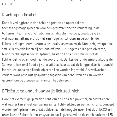
&#8195;
Krachtig en flexibel
Kona is verkrijgbaar in drie behuizingmaten en opent talloze
toepassingsmogelijkheden voor een gedifferentieerde verlichting in de
buitenruimte. In alle drie maten maken de schijnwerpers, breedstralers en
wallwashers telkens indruk met een hoge lichtstroom en verschillende
lichtverdelingen. Architectonische details accentueert de Kona schijnwerper met
smalle lichtverdelingen bij een cut-off van 30°. Hogere en langere objecten,
bijvoorbeeld vrijstaande sculpturen, haalt de Kona breedstraler met de
lichtverdeling oval flood naar de voorgrond. Dankzij de ronde armatuurkop is de
Spherolit-lens oval flood bij Kona vrij draaibaar, zodat de langgerekte lichtbundel
individueel op verschillende objecten kan worden ingesteld. Als wallwasher
verlicht Kona absoluut gelijkmatig façaden van gebouwen en kan worden
gebruikt om de grenzen van ruimten te definiëren.
Efficiënte en onderhoudsvrije lichttechniek
Door het extreem gelijkmatige licht van de Kona schijnwerper, breedstraler en
wallwasher kan al met een gering aantal lichtwerktuigen een verlichtingsconcept
worden geïmplementeerd dat voldoet aan de hoogste eisen. Het door ERCO zelf
ontwikkelde Spherolit-lenzensysteem dat is gebaseerd op de combinatie van LED-