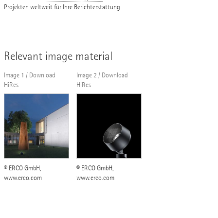
Projekten weltweit für Ihre Berichterstattung.
Relevant image material
Image 1 / Download
Image 2 / Download
HiRes
HiRes
© ERCO GmbH,
© ERCO GmbH,
www.erco.com
www.erco.com