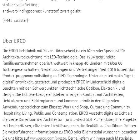
stof- en vuilafzetting;
anti-verblindingsconus: kunststof, zwart gelakt
(4445 karakter)
Über ERCO
Die ERCO Lichtfabrik mit Sitz in Lüdenscheid ist ein führender Spezialist für
Architekturbeleuchtung mit LED-Technologie. Das 1934 gegründete
Familienunternehmen operiert weltweit in knapp 40 Ländern mit über 60
Tochtergesellschaften, Niederlassungen und Vertretungen. Seit 2015 basiert das
Produktprogramm vollständig auf LED-Technologie. Unter dem Leitmotiv "light
digital" entwickelt, gestaltet und produziert ERCO in Lüdenscheid digitale
Leuchten mit den Schwerpunkten lichttechnische Optiken, Elektronik und
Design. Die Lichtwerkzeuge entstehen in engem Kontakt mit Architekten,
Lichtplanern und Elektroplanern und kommen primär in den folgenden
Anwendungsbereichen zum Einsatz: Work und Shop, Culture und Community,
Hospitality, Living, Public und Contemplation. ERCO versteht digitales Licht als
die vierte Dimension der Architektur - und unterstützt Planer dabei, ihre Projekte
mit hochpräzisen, effizienten Lichtlösungen in die Realität zu überführen. Sollten
Sie weiterführende Informationen zu ERCO oder Bildmaterial wünschen, besuchen
Sie uns bitte auf
www.erco.com/presse
. Gerne liefern wir Ihnen auch Material zu