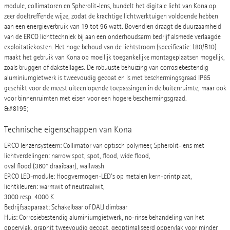
module, collimatoren en Spherolit-lens, bundelt het digitale licht van Kona op
zeer doeltreffende wijze, zodat de krachtige lichtwerktuigen voldoende hebben
aan een energieverbruik van 19 tot 96 watt. Bovendien draagt de duurzaamheid
van de ERCO lichttechniek bij aan een onderhoudsarm bedrijf alsmede verlaagde
exploitatiekosten. Het hoge behoud van de lichtstroom (specificatie: L80/B10)
maakt het gebruik van Kona op moeilijk toegankelijke montageplaatsen mogelijk,
zoals bruggen of dakstellages. De robuuste behuizing van corrosiebestendig
aluminiumgietwerk is tweevoudig gecoat en is met beschermingsgraad IP65
geschikt voor de meest uiteenlopende toepassingen in de buitenruimte, maar ook
voor binnenruimten met eisen voor een hogere beschermingsgraad.
&#8195;
Technische eigenschappen van Kona
ERCO lenzensysteem: Collimator van optisch polymeer, Spherolit-lens met
lichtverdelingen: narrow spot, spot, flood, wide flood,
oval flood (360° draaibaar), wallwash
ERCO LED-module: Hoogvermogen-LED's op metalen kern-printplaat,
lichtkleuren: warmwit of neutraalwit,
3000 resp. 4000 K
Bedrijfsapparaat: Schakelbaar of DALI dimbaar
Huis: Corrosiebestendig aluminiumgietwerk, no-rinse behandeling van het
oppervlak, graphit tweevoudig gecoat, geoptimaliseerd oppervlak voor minder