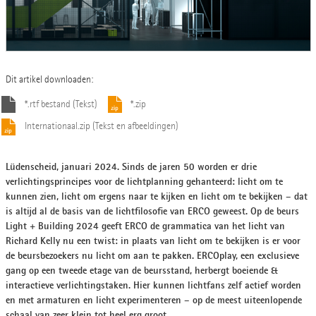
Dit artikel downloaden:
*.rtf bestand (Tekst)
*.zip
Internationaal.zip (Tekst en afbeeldingen)
Lüdenscheid, januari 2024. Sinds de jaren 50 worden er drie
verlichtingsprincipes voor de lichtplanning gehanteerd: licht om te
kunnen zien, licht om ergens naar te kijken en licht om te bekijken – dat
is altijd al de basis van de lichtfilosofie van ERCO geweest. Op de beurs
Light + Building 2024 geeft ERCO de grammatica van het licht van
Richard Kelly nu een twist: in plaats van licht om te bekijken is er voor
de beursbezoekers nu licht om aan te pakken. ERCOplay, een exclusieve
gang op een tweede etage van de beursstand, herbergt boeiende &
interactieve verlichtingstaken. Hier kunnen lichtfans zelf actief worden
en met armaturen en licht experimenteren – op de meest uiteenlopende
schaal van zeer klein tot heel erg groot.