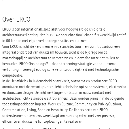
Over ERCO
ERCO is een internationale specialist voor hoogwaardige en digitale
architectuurverlichting. Het in 1934 opgerichte familiebedrijf is wereldwijd actief
in 55 landen met eigen verkooporganisaties en partners.
Voor ERCO is licht de 4e dimensie in de architectuur – en vormt daardoor een
integraal onderdeel van duurzaam bouwen. Licht is de bijdrage om de
maatschappij en architectuur te verbeteren en in dezelfde mate het milieu te
behouden. ERCO Greenology® – de ondernemingsstrategie voor duurzame
verlichting – verenigt ecologische verantwoordelijkheid met technologische
competentie.
In de Lichtfabriek in Lüdenscheid ontwikkelt, ontwerpt en produceert ERCO
armaturen met de zwaartepunten lichttechnische optische systemen, elektronica
en duurzaam design. De lichtwerktuigen ontstaan in nauw contact met
architecten, licht- alsmede elektroplanners. Deze worden primair in de volgende
toepassingsgebieden ingezet: Work en Culture, Community en Public/Outdoor,
Contemplation, Living, Shop en Hospitality. De lichtexperts van ERCO
ondersteunen ontwerpers wereldwijd om hun projecten met zeer precieze,
efficiënte en duurzame lichtoplossingen te realiseren.