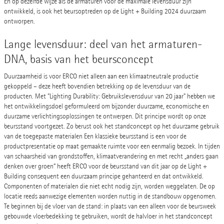
En op dezelfde wijze als de armaturen voor de maximale levensduur zijn
ontwikkeld, is ook het beursoptreden op de Light + Building 2024 duurzaam
ontworpen.
Lange levensduur: deel van het armaturen-
DNA, basis van het beursconcept
Duurzaamheid is voor ERCO niet alleen aan een klimaatneutrale productie
gekoppeld – deze heeft bovendien betrekking op de levensduur van de
producten. Met "Lighting Durability: Gebruikslevensduur van 20 jaar" hebben we
het ontwikkelingsdoel geformuleerd om bijzonder duurzame, economische en
duurzame verlichtingsoplossingen te ontwerpen. Dit principe wordt op onze
beursstand voortgezet. Zo berust ook het standconcept op het duurzame gebruik
van de toegepaste materialen Een klassieke beursstand is een voor de
productpresentatie op maat gemaakte ruimte voor een eenmalig bezoek. In tijden
van schaarsheid van grondstoffen, klimaatverandering en met recht „anders gaan
denken over groen“ heeft ERCO voor de beursstand van dit jaar op de Light +
Building consequent een duurzaam principe gehanteerd en dat ontwikkeld.
Componenten of materialen die niet echt nodig zijn, worden weggelaten. De op
locatie reeds aanwezige elementen worden nuttig in de standbouw opgenomen.
Te beginnen bij de vloer van de stand: in plaats van een alleen voor de beursweek
gebouwde vloerbedekking te gebruiken, wordt de halvloer in het standconcept