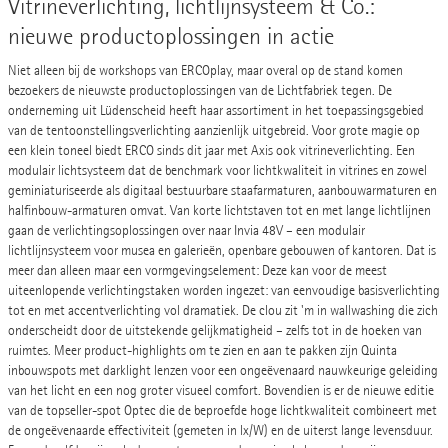
Vitrineverlichting, lichtlijnsysteem & Co.:
nieuwe productoplossingen in actie
Niet alleen bij de workshops van ERCOplay, maar overal op de stand komen
bezoekers de nieuwste productoplossingen van de Lichtfabriek tegen. De
onderneming uit Lüdenscheid heeft haar assortiment in het toepassingsgebied
van de tentoonstellingsverlichting aanzienlijk uitgebreid. Voor grote magie op
een klein toneel biedt ERCO sinds dit jaar met Axis ook vitrineverlichting. Een
modulair lichtsysteem dat de benchmark voor lichtkwaliteit in vitrines en zowel
geminiaturiseerde als digitaal bestuurbare staafarmaturen, aanbouwarmaturen en
halfinbouw-armaturen omvat. Van korte lichtstaven tot en met lange lichtlijnen
gaan de verlichtingsoplossingen over naar Invia 48V – een modulair
lichtlijnsysteem voor musea en galerieën, openbare gebouwen of kantoren. Dat is
meer dan alleen maar een vormgevingselement: Deze kan voor de meest
uiteenlopende verlichtingstaken worden ingezet: van eenvoudige basisverlichting
tot en met accentverlichting vol dramatiek. De clou zit 'm in wallwashing die zich
onderscheidt door de uitstekende gelijkmatigheid – zelfs tot in de hoeken van
ruimtes. Meer product-highlights om te zien en aan te pakken zijn Quinta
inbouwspots met darklight lenzen voor een ongeëvenaard nauwkeurige geleiding
van het licht en een nog groter visueel comfort. Bovendien is er de nieuwe editie
van de topseller-spot Optec die de beproefde hoge lichtkwaliteit combineert met
de ongeëvenaarde effectiviteit (gemeten in lx/W) en de uiterst lange levensduur.