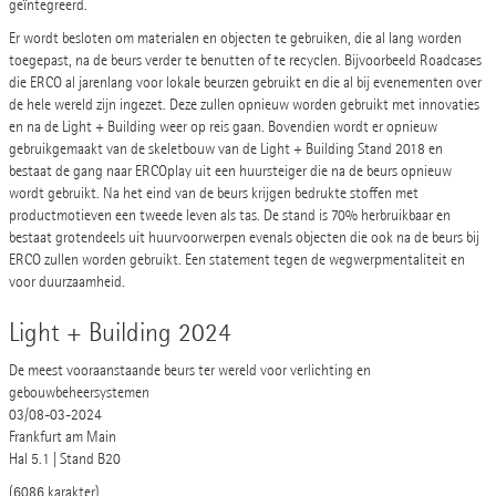
geïntegreerd.
Er wordt besloten om materialen en objecten te gebruiken, die al lang worden
toegepast, na de beurs verder te benutten of te recyclen. Bijvoorbeeld Roadcases
die ERCO al jarenlang voor lokale beurzen gebruikt en die al bij evenementen over
de hele wereld zijn ingezet. Deze zullen opnieuw worden gebruikt met innovaties
en na de Light + Building weer op reis gaan. Bovendien wordt er opnieuw
gebruikgemaakt van de skeletbouw van de Light + Building Stand 2018 en
bestaat de gang naar ERCOplay uit een huursteiger die na de beurs opnieuw
wordt gebruikt. Na het eind van de beurs krijgen bedrukte stoffen met
productmotieven een tweede leven als tas. De stand is 70% herbruikbaar en
bestaat grotendeels uit huurvoorwerpen evenals objecten die ook na de beurs bij
ERCO zullen worden gebruikt. Een statement tegen de wegwerpmentaliteit en
voor duurzaamheid.
Light + Building 2024
De meest vooraanstaande beurs ter wereld voor verlichting en
gebouwbeheersystemen
03/08-03-2024
Frankfurt am Main
Hal 5.1 | Stand B20
(6086 karakter)