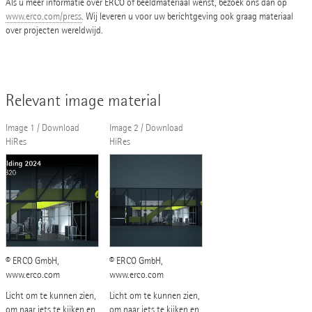
Als u meer informatie over ERCO of beeldmateriaal wenst, bezoek ons dan op
www.erco.com/press
. Wij leveren u voor uw berichtgeving ook graag materiaal
over projecten wereldwijd.
Relevant image material
Image 1 / Download
Image 2 / Download
HiRes
HiRes
© ERCO GmbH,
© ERCO GmbH,
www.erco.com
www.erco.com
Licht om te kunnen zien,
Licht om te kunnen zien,
om naar iets te kijken en
om naar iets te kijken en