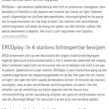
ERCOplay – dat betekent spelenderwijs met licht en producten interageren. Voor
bezoekers in Frankfurt is het daarom een kwestie van ‚hands on light‘. Iedereen
wordt uitgenodigd om zijn/haar bekwaamheden, nieuwsgierigheid en de passie
om te experimenteren de vrije loop te laten. Zes stations met verschillende
verlichtingstaken schudden de drang tot spelen van elke lichtfan wakker. Het
aantal deelnemers is beperkt. Hier kunt u zich registreren voor tijdslots:
www.erco.com/lb24
ERCOplay: In 6 stations lichtexpertise bewijzen
ERCO presenteert zich op een beursstand die volgens traditionele begrippen
eigenlijk geen pure productpresentatie is: het is eerder een speelveld dat volgens
Kelly's drieklank naast licht om te kunnen zien en te bekijken ook licht is om aan
te pakken. Speelinstinct is zeer welkom. ERCOplay is een interactieve gang op een
tweede etage boven de toepassingsgebieden en de bar. Hier gaat het om ‚hands
on light‘: een spel met licht waarbij de bezoekers binnen 15 minuten zes stations
doorlopen, waar ze dan verschillende verlichtingstaken uitvoeren. Van het
afstellen van de verlichting van kleine objecten met de nieuwe Axis
vitrineverlichting via het nauwkeurig uitlijnen van spots en schijnwerpers tot en
met de „Downlight Bingo“. En natuurlijk is er een prijs voor de beste spelers.