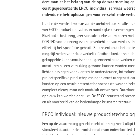
deze manier het belang van de op de waarneming geri
eerst gepresenteerde ERCO individual services weers
individuele lichtoplossingen voor verschillende verli
Licht is de vierde dimensie van de architectuur. En alle ar
van ERCO productinnovaties in ruimtelijke ensceneringen
Bluetooth-besturing, zeer specialistische zoomlenzen met 
COB LED voor de energiezuinige verlichting van winkels. 
effect bij het specifieke gebruik. Zo presenteerde het g
mogelijkheden voor daadwerkelijk flexibele kantoorverlic
gekoppelde kennismaatschappij geconcentreerd werken en 
armaturen bij een verhuizing gewoon kunnen worden meeg
lichtoplossingen voor klanten te ondersteunen, introduc
projectspecifieke productoplossingen exact aangepast aan
konden op een royale presentatieoppervlakte worden bekeke
compleet nieuw, maar ook modulair ontworpen. Daardoor i
opnieuw kan worden gebruikt. De ERCO beursstand present
en als voorbeeld van de hedendaagse beursarchitectuur.
ERCO individual: nieuwe productietechnologi
Een op de waarneming gerichte lichtplanning heeft altij
stimuleert daardoor de grootste mate van individualiteit. 