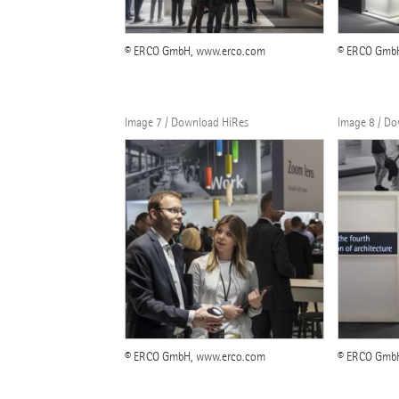
© ERCO GmbH, www.erco.com
© ERCO Gmb
Image 7 / Download HiRes
Image 8 / D
© ERCO GmbH, www.erco.com
© ERCO Gmb