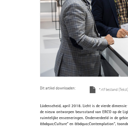
Dit artikel downloaden:
*.rtf bestand (Tekst
Lüdenscheid, april 2018. Licht is de vierde dimensie
de nieuw ontworpen beursstand van ERCO op de Light
ruimtelijke ensceneringen. Onderverdeeld in de ge
&bdquo;Culture“ en &bdquo;Contemplation“, toonde d