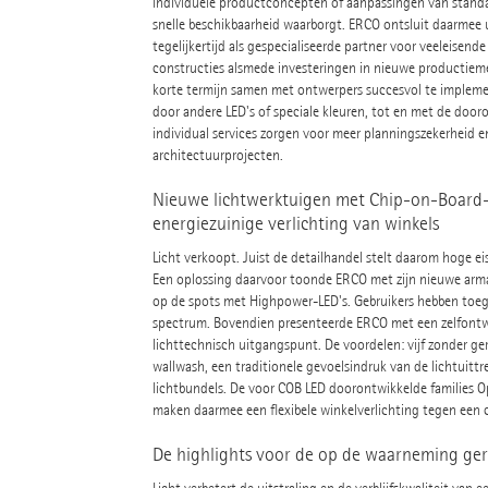
individuele productconcepten of aanpassingen van stan
snelle beschikbaarheid waarborgt. ERCO ontsluit daarmee u
tegelijkertijd als gespecialiseerde partner voor veeleisend
constructies alsmede investeringen in nieuwe productiem
korte termijn samen met ontwerpers succesvol te implemen
door andere LED's of speciale kleuren, tot en met de doo
individual services zorgen voor meer planningszekerheid e
architectuurprojecten.
Nieuwe lichtwerktuigen met Chip-on-Board-t
energiezuinige verlichting van winkels
Licht verkoopt. Juist de detailhandel stelt daarom hoge ei
Een oplossing daarvoor toonde ERCO met zijn nieuwe arma
op de spots met Highpower-LED's. Gebruikers hebben toegan
spectrum. Bovendien presenteerde ERCO met een zelfontwi
lichttechnisch uitgangspunt. De voordelen: vijf zonder ge
wallwash, een traditionele gevoelsindruk van de lichtuitt
lichtbundels. De voor COB LED doorontwikkelde families O
maken daarmee een flexibele winkelverlichting tegen een c
De highlights voor de op de waarneming geri