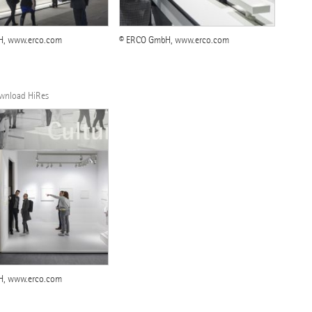
H, www.erco.com
© ERCO GmbH, www.erco.com
ownload HiRes
H, www.erco.com