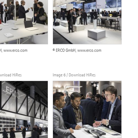
H, www.erco.com
© ERCO GmbH, www.erco.com
ownload HiRes
Image 6 / Download HiRes