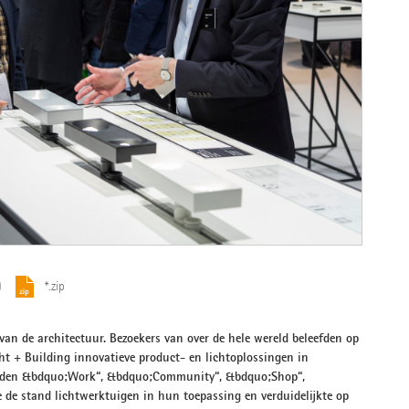
)
*.zip
 van de architectuur. Bezoekers van over de hele wereld beleefden op
 + Building innovatieve product- en lichtoplossingen in
bieden &bdquo;Work“, &bdquo;Community“, &bdquo;Shop“,
e stand lichtwerktuigen in hun toepassing en verduidelijkte op