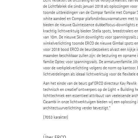
Licht verbetert de uitstraling en de verblijfskwaliteit van 
de Lichtfabriek die sinds januari 2018 als oplossingen voor
toonde uitbreidingen van de Compar familie met Compar
white aandeel en Compar plafondinbouwarmaturen met to
bieden de nieuwe Quintessence dubbelfocus-downlights e
krachtig lichtwerktuig bieden Stella spots, breedstralers 
van 10m. De nieuwe Skim downlights voor spanningsrails zo
winkelverlichting toonde ERCO de nieuwe Gimbal spots en
voor 2018 bood ERCO de beursbezoekers alvast een kijkje 
maanden beschikbaar zullen zijn: de besturing en opname i
familie Optec voor spanningsrails. De armaturenfamilie Jil
voor de werkplekverlichting volgens de norm op kantoor.
lichtverdelingen als ideaal lichtwerktuig voor de flexibele
Aan het einde van de beurs gaf ERCO directeur Kay Pawli
technisch en creatief ontwerpers op de Light + Building hee
lichttechniek een essentieel attribuut van veeleisende arc
Casambi in onze lichtwerktuigen bieden wij een oplossing i
architectuurverlichting verder bevestigt.“
(7053 karakter)
Über ERCO