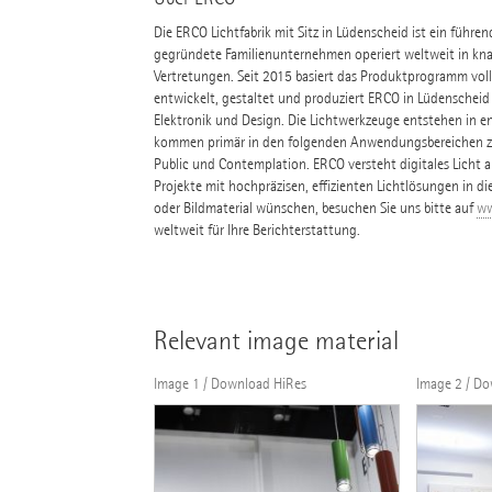
Die ERCO Lichtfabrik mit Sitz in Lüdenscheid ist ein führe
gegründete Familienunternehmen operiert weltweit in kna
Vertretungen. Seit 2015 basiert das Produktprogramm volls
entwickelt, gestaltet und produziert ERCO in Lüdenscheid
Elektronik und Design. Die Lichtwerkzeuge entstehen in e
kommen primär in den folgenden Anwendungsbereichen zum
Public und Contemplation. ERCO versteht digitales Licht al
Projekte mit hochpräzisen, effizienten Lichtlösungen in di
oder Bildmaterial wünschen, besuchen Sie uns bitte auf
ww
weltweit für Ihre Berichterstattung.
Relevant image material
Image 1 / Download HiRes
Image 2 / D