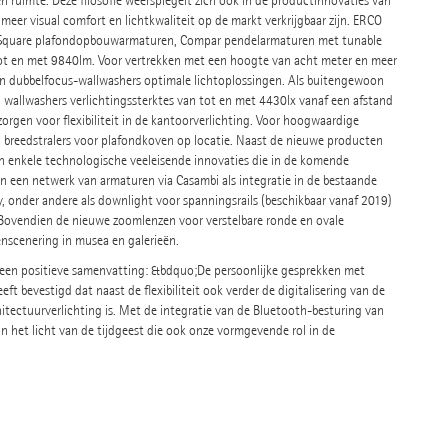
een ruimte. Deze filosofie weerspiegelt zich ook in de productinnovaties van
 meer visual comfort en lichtkwaliteit op de markt verkrijgbaar zijn. ERCO
 Square plafondopbouwarmaturen, Compar pendelarmaturen met tunable
t en met 9840lm. Voor vertrekken met een hoogte van acht meter en meer
n dubbelfocus-wallwashers optimale lichtoplossingen. Als buitengewoon
en wallwashers verlichtingssterktes van tot en met 4430lx vanaf een afstand
rgen voor flexibiliteit in de kantoorverlichting. Voor hoogwaardige
 breedstralers voor plafondkoven op locatie. Naast de nieuwe producten
in enkele technologische veeleisende innovaties die in de komende
n een netwerk van armaturen via Casambi als integratie in de bestaande
ly, onder andere als downlight voor spanningsrails (beschikbaar vanaf 2019)
 Bovendien de nieuwe zoomlenzen voor verstelbare ronde en ovale
 enscenering in musea en galerieën.
k een positieve samenvatting: &bdquo;De persoonlijke gesprekken met
ft bevestigd dat naast de flexibiliteit ook verder de digitalisering van de
hitectuurverlichting is. Met de integratie van de Bluetooth-besturing van
n het licht van de tijdgeest die ook onze vormgevende rol in de