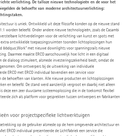
chte verlichting. De talloze nieuwe technologieën en de voor het
piegelden de behoefte van moderne architectuurverlichting:
chtingstaken.
chitectuur is uniek. Ontwikkeld uit deze filosofie konden op de nieuwe stand
 1:1 worden beleefd. Onder andere nieuwe technologieën, zoals de Casambi
verstelbare lichtverdelingen voor de verlichting van kunst en spots met
In extra ontwikkelde toepassingsruimten toonden lichtoplossingen hun
ebied &bdquo;Work“ met nieuwe downlights voor spanningsrails nieuwe
hting. Daarmee maakte ERCO aanschouwelijk hoe licht in een digitaal
de dialoog stimuleert, alsmede investeringszekerheid biedt, omdat de
enomen. Om ontwerpers bij de uitwerking van individuele
eerde ERCO met ERCO individual bovendien een service voor
 de behoeften van klanten. Alle nieuwe producten en lichtoplossingen
n en beleefd. De stand werd aanzienlijk vergroot en daarbij niet alleen
s deze een zeer duurzame systeemoplossing die in de toekomst flexibel
eerde zich als platform voor gesprekken tussen ontwerpers en fabrikanten
eën voor projectspecifieke lichtwerktuigen
d betrekking op de gebruiker alsmede op de hem omgevende architectuur en
Met ERCO individual presenteerde de Lichtfabriek een service die