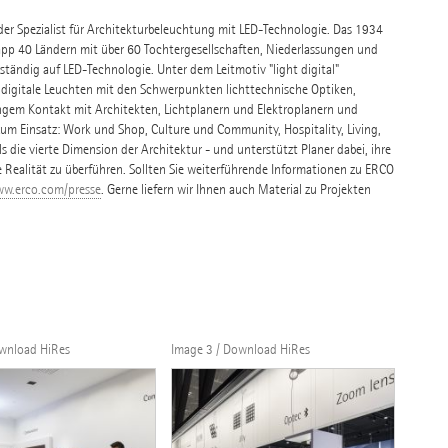
nder Spezialist für Architekturbeleuchtung mit LED-Technologie. Das 1934
pp 40 Ländern mit über 60 Tochtergesellschaften, Niederlassungen und
tändig auf LED-Technologie. Unter dem Leitmotiv "light digital"
 digitale Leuchten mit den Schwerpunkten lichttechnische Optiken,
ngem Kontakt mit Architekten, Lichtplanern und Elektroplanern und
 Einsatz: Work und Shop, Culture und Community, Hospitality, Living,
s die vierte Dimension der Architektur - und unterstützt Planer dabei, ihre
e Realität zu überführen. Sollten Sie weiterführende Informationen zu ERCO
w.erco.com/presse
. Gerne liefern wir Ihnen auch Material zu Projekten
ownload HiRes
Image 3 / Download HiRes