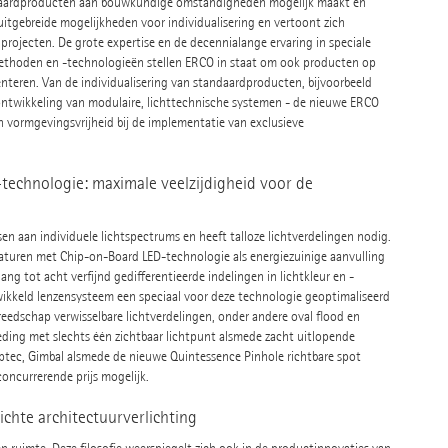
daardproducten aan bouwkundige omstandigheden mogelijk maakt en
itgebreide mogelijkheden voor individualisering en vertoont zich
e projecten. De grote expertise en de decennialange ervaring in speciale
ethoden en -technologieën stellen ERCO in staat om ook producten op
teren. Van de individualisering van standaardproducten, bijvoorbeeld
rontwikkeling van modulaire, lichttechnische systemen - de nieuwe ERCO
n vormgevingsvrijheid bij de implementatie van exclusieve
echnologie: maximale veelzijdigheid voor de
sen aan individuele lichtspectrums en heeft talloze lichtverdelingen nodig.
turen met Chip-on-Board LED-technologie als energiezuinige aanvulling
g tot acht verfijnd gedifferentieerde indelingen in lichtkleur en -
kkeld lenzensysteem een speciaal voor deze technologie geoptimaliseerd
reedschap verwisselbare lichtverdelingen, onder andere oval flood en
reding met slechts één zichtbaar lichtpunt alsmede zacht uitlopende
ptec, Gimbal alsmede de nieuwe Quintessence Pinhole richtbare spot
oncurrerende prijs mogelijk.
chte architectuurverlichting