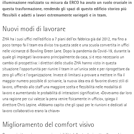
illuminazione realizzato su misura da ERCO ha avuto un ruolo cruciale in
questa trasformazione, rendendo gli spazi di questo edificio storico più
flessibili e adatti a lavori estremamente variegati e in team.
Nuovi modi di lavorare
ZHA ha i suoi uffici nell’edificio a 7 piani dell'ex fabbrica già dal 2012, ma fino a
poco tempo fa il team era diviso tra questa sede e una scuola convertita in uffici
nelle vicinanze di Bowling Green Lane. Dopo la pandemia da Covid-19, durante la
quale gli impiegati lavoravano principalmente da casa, si è reso necessario un
cambio di prospettiva: i direttori dello studio ZHA hanno visto in questa
situazione l’opportunità per riunire il team in un’unica sede e per riprogettare da
zero gli uffici e l'organizzazione. Invece di limitarsi a provare a mettere in fila il
maggior numero possibile di scrivanie, la nuova idea era di favorire diversi stili di
lavoro, offrendo allo staff una maggiore scelta e flessibilità nelle modalità di
lavoro e aumentando le probabilità di interazioni significative. «Dovevamo dar loro
una ragione per cui valesse la pena venire fisicamente in ufficio», spiega il
direttore Chris Lepine. «Abbiamo capito che gli spazi per le riunioni e dedicati al
lavoro collaborativo erano la chiave»
Miglioramento del comfort visivo