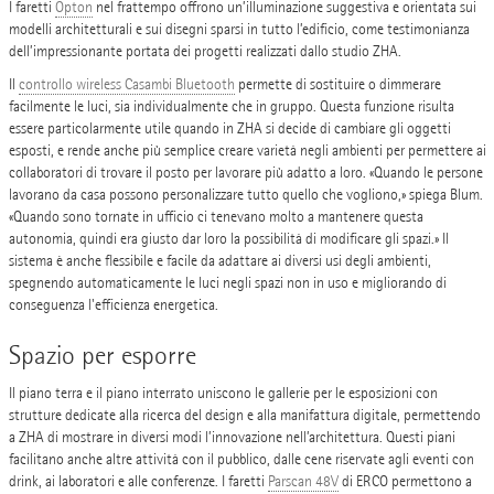
I faretti
Opton
nel frattempo offrono un’illuminazione suggestiva e orientata sui
modelli architetturali e sui disegni sparsi in tutto l’edificio, come testimonianza
dell’impressionante portata dei progetti realizzati dallo studio ZHA.
Il
controllo wireless Casambi Bluetooth
permette di sostituire o dimmerare
facilmente le luci, sia individualmente che in gruppo. Questa funzione risulta
essere particolarmente utile quando in ZHA si decide di cambiare gli oggetti
esposti, e rende anche più semplice creare varietà negli ambienti per permettere ai
collaboratori di trovare il posto per lavorare più adatto a loro. «Quando le persone
lavorano da casa possono personalizzare tutto quello che vogliono,» spiega Blum.
«Quando sono tornate in ufficio ci tenevano molto a mantenere questa
autonomia, quindi era giusto dar loro la possibilità di modificare gli spazi.» Il
sistema è anche flessibile e facile da adattare ai diversi usi degli ambienti,
spegnendo automaticamente le luci negli spazi non in uso e migliorando di
conseguenza l'efficienza energetica.
Spazio per esporre
Il piano terra e il piano interrato uniscono le gallerie per le esposizioni con
strutture dedicate alla ricerca del design e alla manifattura digitale, permettendo
a ZHA di mostrare in diversi modi l’innovazione nell’architettura. Questi piani
facilitano anche altre attività con il pubblico, dalle cene riservate agli eventi con
drink, ai laboratori e alle conferenze. I faretti
Parscan 48V
di ERCO permettono a