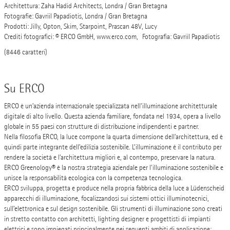
Architettura: Zaha Hadid Architects, Londra / Gran Bretagna
Fotografie: Gavriil Papadiotis, Londra / Gran Bretagna
Prodotti: Jilly, Opton, Skim, Starpoint, Prascan 48V, Lucy
Crediti fotografici: © ERCO GmbH, www.erco.com, Fotografia: Gavriil Papadiotis
(8446 caratteri)
Su ERCO
ERCO è un’azienda internazionale specializzata nell’illuminazione architetturale
digitale di alto livello. Questa azienda familiare, fondata nel 1934, opera a livello
globale in 55 paesi con strutture di distribuzione indipendenti e partner.
Nella filosofia ERCO, la luce compone la quarta dimensione dell’architettura, ed è
quindi parte integrante dell’edilizia sostenibile. L’illuminazione è il contributo per
rendere la società e l’architettura migliori e, al contempo, preservare la natura.
ERCO Greenology® è la nostra strategia aziendale per l'illuminazione sostenibile e
unisce la responsabilità ecologica con la competenza tecnologica.
ERCO sviluppa, progetta e produce nella propria fabbrica della luce a Lüdenscheid
apparecchi di illuminazione, focalizzandosi sui sistemi ottici illuminotecnici,
sull’elettronica e sul design sostenibile. Gli strumenti di illuminazione sono creati
in stretto contatto con architetti, lighting designer e progettisti di impianti
elettrici e sono impiegati principalmente nei seguenti ambiti di applicazione: