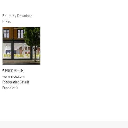
Figura 7 / Download
HiRes
© ERCO GmbH,
www.erco.com,
Fotografia: Gavriil
Papadiotis