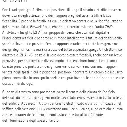
Con i suoi spotlight facilmente riposizionabili lungo il binario elettrificato senza
dover usare degli attrezzi, uno dei maggiori pregi del sistema
Jilly
è la sua
flessibilità. E proprio la flessibilità era un obiettivo centrale nella riconfigurazione
del numero 101 di Goswell Road, che è stata creata insieme all’unità ZHA’s
Analytics + Insights (ZHAI), un gruppo di ricerca che usa i dati digitali e
l’intelligenza artificiale per predire in modo intelligente il futuro del design dello
spazio di lavoro. «In passato c'era un approccio unico per tutte le esigenze nel
design degli uffici, ma ora è una cosa del tutto superata,» spiega Ulrich Blum, co-
direttore di ZHAI. «Gli spazi di lavoro devono essere flessibili, anche con un breve
preavviso, per adattarsi alle diverse modalità di collaborazione dei vari team.»
Questo principio porta a un design con meno scrivanie ma con una maggior
varietà negli spazi in cui le persone si possono incontrare. Un esempio è il quarto
piano, convertito in uno spazio sociale che può favorire le riunioni spontanee e le
occasioni di dialogo.
Gli spazi di transito sono posizionati verso il centro della pianta dell’edificio,
delineati da un muro di sughero multisfaccettato che si estende in tutta l’altezza
dell'edificio. Apparecchi
Opton
per binario elettrificato e
Starpoint
incassati nel
soffitto nella versione 3000k emettono una luce più calda, a indicare che questa
zona è il «cuore» dell’edificio, in contrasto con le tonalità più fredde
dell’illuminazione degli spazi di lavoro.