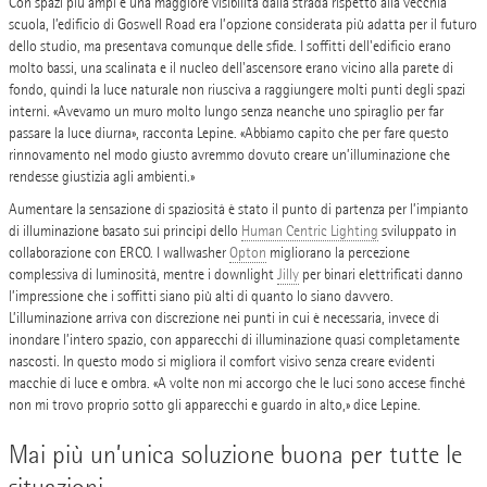
Con spazi più ampi e una maggiore visibilità dalla strada rispetto alla vecchia
scuola, l’edificio di Goswell Road era l’opzione considerata più adatta per il futuro
dello studio, ma presentava comunque delle sfide. I soffitti dell'edificio erano
molto bassi, una scalinata e il nucleo dell'ascensore erano vicino alla parete di
fondo, quindi la luce naturale non riusciva a raggiungere molti punti degli spazi
interni. «Avevamo un muro molto lungo senza neanche uno spiraglio per far
passare la luce diurna», racconta Lepine. «Abbiamo capito che per fare questo
rinnovamento nel modo giusto avremmo dovuto creare un’illuminazione che
rendesse giustizia agli ambienti.»
Aumentare la sensazione di spaziosità è stato il punto di partenza per l’impianto
di illuminazione basato sui principi dello
Human Centric Lighting
sviluppato in
collaborazione con ERCO. I wallwasher
Opton
migliorano la percezione
complessiva di luminosità, mentre i downlight
Jilly
per binari elettrificati danno
l’impressione che i soffitti siano più alti di quanto lo siano davvero.
L’illuminazione arriva con discrezione nei punti in cui è necessaria, invece di
inondare l’intero spazio, con apparecchi di illuminazione quasi completamente
nascosti. In questo modo si migliora il comfort visivo senza creare evidenti
macchie di luce e ombra. «A volte non mi accorgo che le luci sono accese finché
non mi trovo proprio sotto gli apparecchi e guardo in alto,» dice Lepine.
Mai più un’unica soluzione buona per tutte le
situazioni