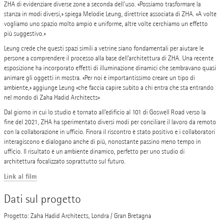
ZHA di evidenziare diverse zone a seconda dell’uso. «Possiamo trasformare la
stanza in modi diversi,» spiega Melodie Leung, direttrice associata di ZHA. «A volte
vogliamo uno spazio molto ampio e uniforme, altre volte cerchiamo un effetto
più suggestivo.»
Leung crede che questi spazi simili a vetrine siano fondamentali per aiutare le
persone a comprendere il processo alla base dell’architettura di ZHA. Una recente
esposizione ha incorporato effetti di illuminazione dinamici che sembravano quasi
animare gli oggetti in mostra. «Per noi è importantissimo creare un tipo di
ambiente,» aggiunge Leung «che faccia capire subito a chi entra che sta entrando
nel mondo di Zaha Hadid Architects»
Dal giorno in cui lo studio è tornato all’edificio al 101 di Goswell Road verso la
fine del 2021, ZHA ha sperimentato diversi modi per conciliare il lavoro da remoto
con la collaborazione in ufficio. Finora il riscontro è stato positivo e i collaboratori
interagiscono e dialogano anche di più, nonostante passino meno tempo in
ufficio. Il risultato è un ambiente dinamico, perfetto per uno studio di
architettura focalizzato soprattutto sul futuro.
Link al film
Dati sul progetto
Progetto: Zaha Hadid Architects, Londra / Gran Bretagna