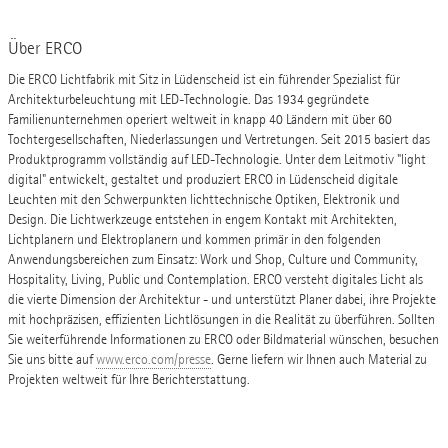
Über ERCO
Die ERCO Lichtfabrik mit Sitz in Lüdenscheid ist ein führender Spezialist für
Architekturbeleuchtung mit LED-Technologie. Das 1934 gegründete
Familienunternehmen operiert weltweit in knapp 40 Ländern mit über 60
Tochtergesellschaften, Niederlassungen und Vertretungen. Seit 2015 basiert das
Produktprogramm vollständig auf LED-Technologie. Unter dem Leitmotiv "light
digital" entwickelt, gestaltet und produziert ERCO in Lüdenscheid digitale
Leuchten mit den Schwerpunkten lichttechnische Optiken, Elektronik und
Design. Die Lichtwerkzeuge entstehen in engem Kontakt mit Architekten,
Lichtplanern und Elektroplanern und kommen primär in den folgenden
Anwendungsbereichen zum Einsatz: Work und Shop, Culture und Community,
Hospitality, Living, Public und Contemplation. ERCO versteht digitales Licht als
die vierte Dimension der Architektur - und unterstützt Planer dabei, ihre Projekte
mit hochpräzisen, effizienten Lichtlösungen in die Realität zu überführen. Sollten
Sie weiterführende Informationen zu ERCO oder Bildmaterial wünschen, besuchen
Sie uns bitte auf
www.erco.com/presse
. Gerne liefern wir Ihnen auch Material zu
Projekten weltweit für Ihre Berichterstattung.