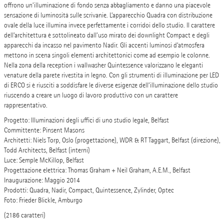
offrono un’illuminazione di fondo senza abbagliamento e danno una piacevole
sensazione di luminosità sulle scrivanie. L’apparecchio Quadra con distribuzione
ovale della luce illumina invece perfettamente i corridoi dello studio. Il carattere
dell’architettura è sottolineato dall’uso mirato dei downlight Compact e degli
apparecchi da incasso nel pavimento Nadir. Gli accenti luminosi d’atmosfera
mettono in scena singoli elementi architettonici come ad esempio le colonne.
Nella zona della reception i wallwasher Quintessence valorizzano le eleganti
venature della parete rivestita in legno. Con gli strumenti di illuminazione per LED
di ERCO si è riusciti a soddisfare le diverse esigenze dell’illuminazione dello studio
riuscendo a creare un luogo di lavoro produttivo con un carattere
rappresentativo.
Progetto: Illuminazioni degli uffici di uno studio legale, Belfast
Committente: Pinsent Masons
Architetti: Niels Torp, Oslo (progettazione), WDR & RT Taggart, Belfast (direzione),
Todd Architects, Belfast (interni)
Luce: Semple McKillop, Belfast
Progettazione elettrica: Thomas Graham + Neil Graham, A.E.M., Belfast
Inaugurazione: Maggio 2014
Prodotti: Quadra, Nadir, Compact, Quintessence, Zylinder, Optec
Foto: Frieder Blickle, Amburgo
(2186 caratteri)