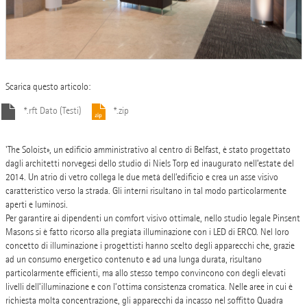
Scarica questo articolo:
*.rft Dato (Testi)
*.zip
'The Soloist», un edificio amministrativo al centro di Belfast, è stato progettato
dagli architetti norvegesi dello studio di Niels Torp ed inaugurato nell’estate del
2014. Un atrio di vetro collega le due metà dell’edificio e crea un asse visivo
caratteristico verso la strada. Gli interni risultano in tal modo particolarmente
aperti e luminosi.
Per garantire ai dipendenti un comfort visivo ottimale, nello studio legale Pinsent
Masons si è fatto ricorso alla pregiata illuminazione con i LED di ERCO. Nel loro
concetto di illuminazione i progettisti hanno scelto degli apparecchi che, grazie
ad un consumo energetico contenuto e ad una lunga durata, risultano
particolarmente efficienti, ma allo stesso tempo convincono con degli elevati
livelli dell’illuminazione e con l’ottima consistenza cromatica. Nelle aree in cui è
richiesta molta concentrazione, gli apparecchi da incasso nel soffitto Quadra