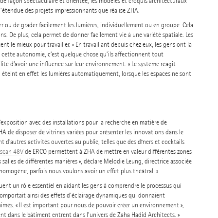
 de façon spectaculaire et orientée, les modèles et croquis architecturaux
’étendue des projets impressionnants que réalise ZHA.
ou de grader facilement les lumières, individuellement ou en groupe. Cela
ns. De plus, cela permet de donner facilement vie à une variété spatiale. Les
ent le mieux pour travailler. « En travaillant depuis chez eux, les gens ont la
 Et cette autonomie, c’est quelque chose qu’ils affectionnent tout
lité d’avoir une influence sur leur environnement. » Le système réagit
Il éteint en effet les lumières automatiquement, lorsque les espaces ne sont
’exposition avec des installations pour la recherche en matière de
A de disposer de vitrines variées pour présenter les innovations dans le
 d’autres activités ouvertes au public, telles que des dîners et cocktails
rscan 48V
de ERCO permettent à ZHA de mettre en valeur différentes zones
 salles de différentes manières », déclare Melodie Leung, directrice associée
homogène, parfois nous voulons avoir un effet plus théâtral. »
uent un rôle essentiel en aidant les gens à comprendre le processus qui
omportait ainsi des effets d’éclairage dynamiques qui donnaient
nimés. « Il est important pour nous de pouvoir créer un environnement »,
nt dans le bâtiment entrent dans l’univers de Zaha Hadid Architects. »