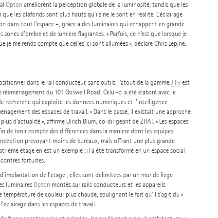
ral
Opton
améliorent la perception globale de la luminosité, tandis que les
ue les plafonds sont plus hauts qu’ils ne le sont en réalité. L’éclairage
 non dans tout l’espace –, grâce à des luminaires qui échappent en grande
es zones d’ombre et de lumière flagrantes. « Parfois, ce n’est que lorsque je
que je me rends compte que celles-ci sont allumées », déclare Chris Lepine.
positionner dans le rail conducteur, sans outils, l’atout de la gamme
Jilly
est
jet de réaménagement du 101 Goswell Road. Celui-ci a été élaboré avec le
 recherche qui exploite les données numériques et l’intelligence
aménagement des espaces de travail. « Dans le passé, il existait une approche
plus d’actualité », affirme Ulrich Blum, co-dirigeant de ZHAI. « Les espaces
in de tenir compte des différences dans la manière dont les équipes
conception prévoyant moins de bureaux, mais offrant une plus grande
atrième étage en est un exemple : il a été transformé en un espace social
contres fortuites.
’implantation de l’étage ; elles sont délimitées par un mur de liège
es luminaires
Opton
montés sur rails conducteurs et les appareils
 température de couleur plus chaude, soulignant le fait qu’il s’agit du «
’éclairage dans les espaces de travail.