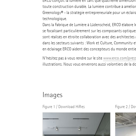
ERCO conçoit la lumière en tant que quatrième dimension 
toute construction durable. La lumière contribue à améliore
Greenology® - la stratégie entrepreneuriale pour un éclai
technologique.
Dans la Fabrique de Lumière à Lüdenscheid, ERCO élabore le
se focalisant particulièrement sur les composants optiques
sont réalisés en étroite collaboration avec des architectes 
dans les secteurs suivants : Work et Culture, Community et
en éclairage ERCO aident des concepteurs du monde entier à 
N’hésitez pas à vous rendre sur le site
www.erco.com/pres
illustrations. Nous vous enverrons aussi volontiers de la 
Images
Figure 1 / Download HiRes
Figure 2 / D