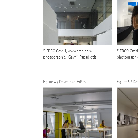
© ERCO GmbH, www.erco.com,
© ERCO GmbH
photographie : Gavriil Papadiotis
photographie 
Figure 4 / Download HiRes
Figure 5 / D