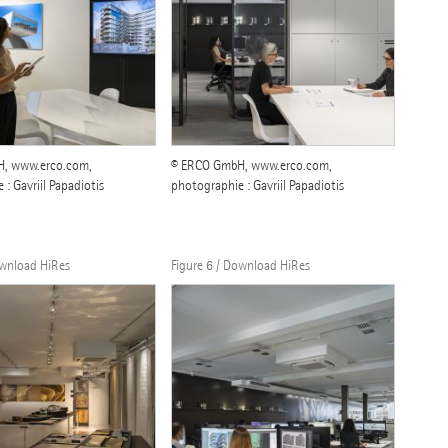
, www.erco.com,
© ERCO GmbH, www.erco.com,
: Gavriil Papadiotis
photographie : Gavriil Papadiotis
ownload HiRes
Figure 6 / Download HiRes