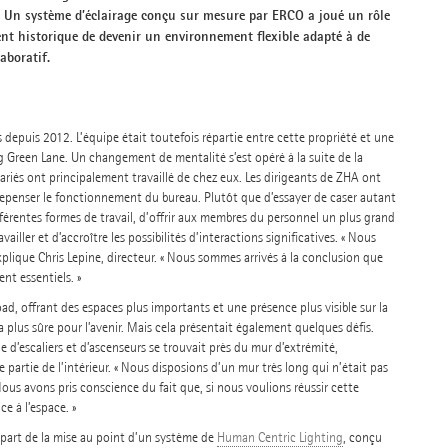
 Un système d’éclairage conçu sur mesure par ERCO a joué un rôle
nt historique de devenir un environnement flexible adapté à de
aboratif.
 depuis 2012. L’équipe était toutefois répartie entre cette propriété et une
 Green Lane. Un changement de mentalité s’est opéré à la suite de la
ariés ont principalement travaillé de chez eux. Les dirigeants de ZHA ont
e repenser le fonctionnement du bureau. Plutôt que d’essayer de caser autant
ifférentes formes de travail, d’offrir aux membres du personnel un plus grand
ailler et d’accroître les possibilités d’interactions significatives. « Nous
xplique Chris Lepine, directeur. « Nous sommes arrivés à la conclusion que
nt essentiels. »
, offrant des espaces plus importants et une présence plus visible sur la
 plus sûre pour l’avenir. Mais cela présentait également quelques défis.
 d’escaliers et d’ascenseurs se trouvait près du mur d’extrémité,
partie de l’intérieur. « Nous disposions d’un mur très long qui n’était pas
 Nous avons pris conscience du fait que, si nous voulions réussir cette
e à l’espace. »
départ de la mise au point d’un système de
Human Centric Lighting
, conçu