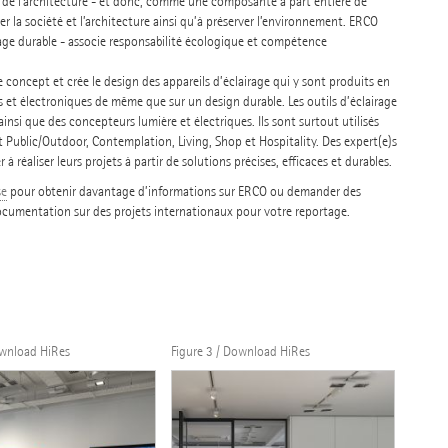
de l’architecture - et donc, comme une composante à part entière de
r la société et l’architecture ainsi qu’à préserver l’environnement. ERCO
rage durable - associe responsabilité écologique et compétence
 concept et crée le design des appareils d’éclairage qui y sont produits en
 et électroniques de même que sur un design durable. Les outils d’éclairage
ainsi que des concepteurs lumière et électriques. Ils sont surtout utilisés
 Public/Outdoor, Contemplation, Living, Shop et Hospitality. Des expert(e)s
réaliser leurs projets à partir de solutions précises, efficaces et durables.
se
pour obtenir davantage d’informations sur ERCO ou demander des
documentation sur des projets internationaux pour votre reportage.
ownload HiRes
Figure 3 / Download HiRes