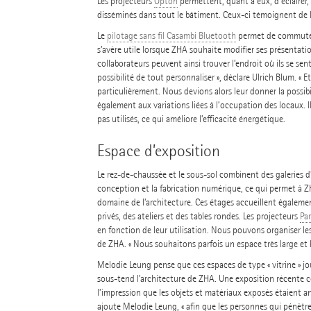
Les projecteurs
Opton
permettent, quant à eux, d’éclairer,
disséminés dans tout le bâtiment. Ceux-ci témoignent de l
Le
pilotage sans fil Casambi Bluetooth
permet de commuter 
s’avère utile lorsque ZHA souhaite modifier ses présentatio
collaborateurs peuvent ainsi trouver l’endroit où ils se sent
possibilité de tout personnaliser », déclare Ulrich Blum. «
particulièrement. Nous devions alors leur donner la possibi
également aux variations liées à l’occupation des locaux. 
pas utilisés, ce qui améliore l’efficacité énergétique.
Espace d’exposition
Le rez-de-chaussée et le sous-sol combinent des galeries d
conception et la fabrication numérique, ce qui permet à ZH
domaine de l’architecture. Ces étages accueillent également
privés, des ateliers et des tables rondes. Les projecteurs
Pa
en fonction de leur utilisation. Nous pouvons organiser les
de ZHA. « Nous souhaitons parfois un espace très large et 
Melodie Leung pense que ces espaces de type « vitrine » jo
sous-tend l’architecture de ZHA. Une exposition récente c
l’impression que les objets et matériaux exposés étaient a
ajoute Melodie Leung, « afin que les personnes qui pénètre