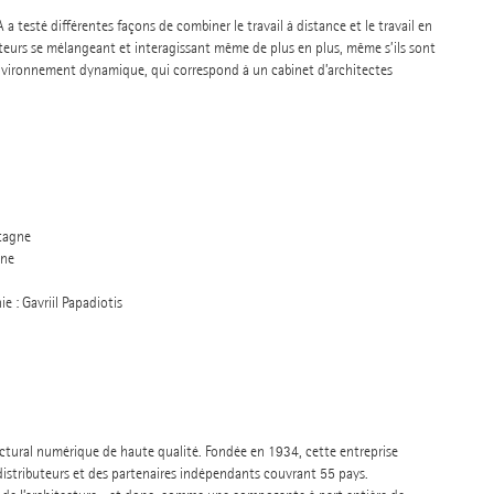
a testé différentes façons de combiner le travail à distance et le travail en
orateurs se mélangeant et interagissant même de plus en plus, même s’ils sont
environnement dynamique, qui correspond à un cabinet d’architectes
etagne
agne
 : Gavriil Papadiotis
tectural numérique de haute qualité. Fondée en 1934, cette entreprise
 distributeurs et des partenaires indépendants couvrant 55 pays.