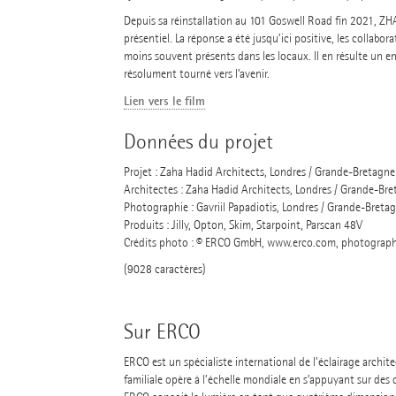
Depuis sa réinstallation au 101 Goswell Road fin 2021, ZHA 
présentiel. La réponse a été jusqu’ici positive, les collab
moins souvent présents dans les locaux. Il en résulte un 
résolument tourné vers l’avenir.
Lien vers le film
Données du projet
Projet : Zaha Hadid Architects, Londres / Grande-Bretagne
Architectes : Zaha Hadid Architects, Londres / Grande-Br
Photographie : Gavriil Papadiotis, Londres / Grande-Bret
Produits : Jilly, Opton, Skim, Starpoint, Parscan 48V
Crédits photo : © ERCO GmbH, www.erco.com, photographie
(9028 caractères)
Sur ERCO
ERCO est un spécialiste international de l’éclairage archi
familiale opère à l’échelle mondiale en s’appuyant sur des