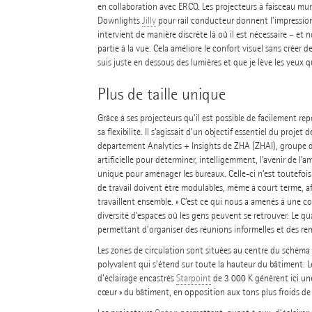
en collaboration avec ERCO. Les projecteurs à faisceau mu
Downlights
Jilly
pour rail conducteur donnent l’impression q
intervient de manière discrète là où il est nécessaire – et
partie à la vue. Cela améliore le confort visuel sans créer d
suis juste en dessous des lumières et que je lève les yeux 
Plus de taille unique
Grâce à ses projecteurs qu’il est possible de facilement re
sa flexibilité. Il s’agissait d’un objectif essentiel du pro
département Analytics + Insights de ZHA (ZHAI), groupe de
artificielle pour déterminer, intelligemment, l’avenir de l’
unique pour aménager les bureaux. Celle-ci n’est toutefois 
de travail doivent être modulables, même à court terme, af
travaillent ensemble. » C’est ce qui nous a amenés à une 
diversité d’espaces où les gens peuvent se retrouver. Le qu
permettant d’organiser des réunions informelles et des ren
Les zones de circulation sont situées au centre du schéma d
polyvalent qui s’étend sur toute la hauteur du bâtiment. L
d’éclairage encastrés
Starpoint
de 3 000 K génèrent ici une
cœur » du bâtiment, en opposition aux tons plus froids de l