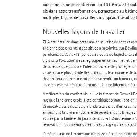
ancienne usine de confection, au 101 Goswell Road.
clé dans cette transformation, permettant au bâtime
multiples façons de travailler ainsi qu’au travail coll
Nouvelles façons de travailler
ZHA est installée dans cette ancienne usine de sept étages
ancienne école réaménagée située à proximité, sur Bowling
pandémie de Covid-19, période au cours de laquelle les sal
alors saisi l’occasion de se regrouper en un seul lieu et d
de bureaux que possible, l’idée a donc été de privilégier d
choix et une plus grande flexibilité dans leur manière de trav
devions leur donner une raison de se rendre au bureau », e
les espaces destinés aux réunions et à la collaboration étaie
Amélioration du confort visuel Le bâtiment de Goswell Road
rue que l’ancienne école, a été considéré comme l’option la
L’immeuble était doté de plafonds très bas et d’un ensemble
empêchant la lumière naturelle de pénétrer dans la majeure 
éclairé par la lumière du jour », se souvient Chris Lepine. «
rénovation, nous devions créer un éclairage qui rende justic
L’amélioration de l’impression d’espace a été le point de 