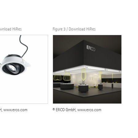
ownload HiRes
Figure 3 / Download HiRes
H, www.erco.com
© ERCO GmbH, www.erco.com