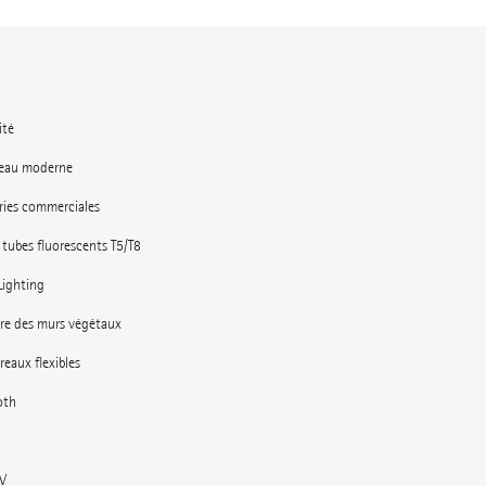
ité
reau moderne
eries commerciales
 tubes fluorescents T5/T8
Lighting
re des murs végétaux
eaux flexibles
oth
 V