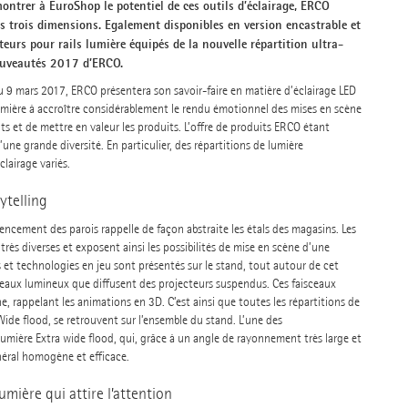
montrer à EuroShop le potentiel de ces outils d’éclairage, ERCO
les trois dimensions. Egalement disponibles en version encastrable et
eurs pour rails lumière équipés de la nouvelle répartition ultra-
ouveautés 2017 d’ERCO.
u 9 mars 2017, ERCO présentera son savoir-faire en matière d’éclairage LED
 lumière à accroître considérablement le rendu émotionnel des mises en scène
nts et de mettre en valeur les produits. L’offre de produits ERCO étant
d’une grande diversité. En particulier, des répartitions de lumière
lairage variés.
ytelling
ncement des parois rappelle de façon abstraite les étals des magasins. Les
très diverses et exposent ainsi les possibilités de mise en scène d’une
et technologies en jeu sont présentés sur le stand, tout autour de cet
sceaux lumineux que diffusent des projecteurs suspendus. Ces faisceaux
e, rappelant les animations en 3D. C’est ainsi que toutes les répartitions de
de flood, se retrouvent sur l’ensemble du stand. L’une des
umière Extra wide flood, qui, grâce à un angle de rayonnement très large et
néral homogène et efficace.
mière qui attire l’attention