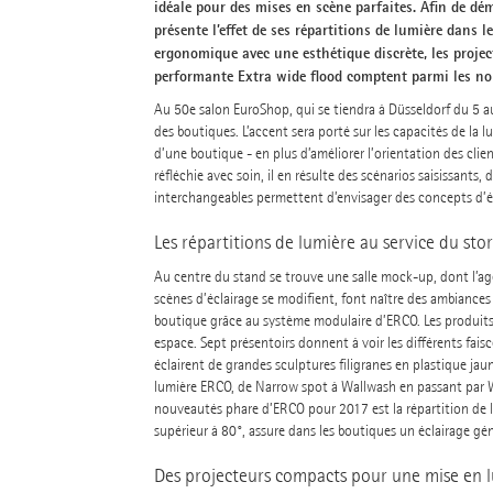
idéale pour des mises en scène parfaites. Afin de dé
présente l’effet de ses répartitions de lumière dans 
ergonomique avec une esthétique discrète, les project
performante Extra wide flood comptent parmi les n
Au 50e salon EuroShop, qui se tiendra à Düsseldorf du 5 a
des boutiques. L’accent sera porté sur les capacités de la
d’une boutique - en plus d’améliorer l’orientation des clie
réfléchie avec soin, il en résulte des scénarios saisissants, 
interchangeables permettent d’envisager des concepts d’éc
Les répartitions de lumière au service du stor
Au centre du stand se trouve une salle mock-up, dont l’age
scènes d’éclairage se modifient, font naître des ambiances 
boutique grâce au système modulaire d’ERCO. Les produits 
espace. Sept présentoirs donnent à voir les différents fai
éclairent de grandes sculptures filigranes en plastique jaun
lumière ERCO, de Narrow spot à Wallwash en passant par Wi
nouveautés phare d’ERCO pour 2017 est la répartition de l
supérieur à 80°, assure dans les boutiques un éclairage gé
Des projecteurs compacts pour une mise en lu