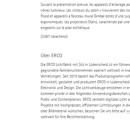
Suivant la présentation prévue, les appareils d’éclairage 
cônes lumineux. Les visiteurs du salon y trouveront des no
Flood et appareils à faisceau mural Gimbal dotés d’une susp
ergonomiques. Les projecteurs Oseris, caractérisés par un
exigeants sur le plan esthétique.
(3367 caractères)
Über ERCO
Die ERCO Lichtfabrik mit Sitz in Lüdenscheid ist ein führe
gegründete Familienunternehmen operiert weltweit in kna
Vertretungen. Seit 2015 basiert das Produktprogramm volls
entwickelt, gestaltet und produziert ERCO in Lüdenscheid
Elektronik und Design. Die Lichtwerkzeuge entstehen in e
kommen primär in den folgenden Anwendungsbereichen zum
Public und Contemplation. ERCO versteht digitales Licht al
Projekte mit hochpräzisen, effizienten Lichtlösungen in di
oder Bildmaterial wünschen, besuchen Sie uns bitte auf
ww
weltweit für Ihre Berichterstattung.