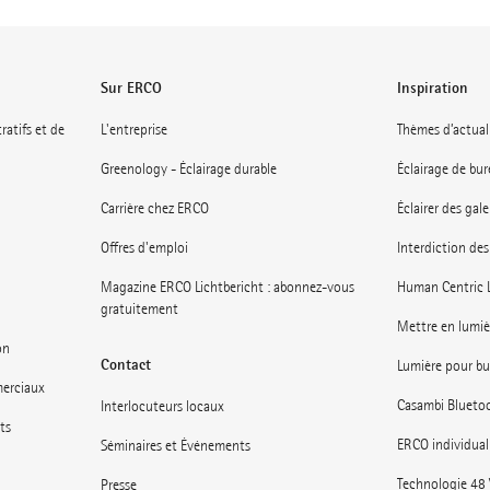
Sur ERCO
Inspiration
ratifs et de
L'entreprise
Thèmes d’actual
Greenology - Éclairage durable
Éclairage de bu
Carrière chez ERCO
Éclairer des gal
Offres d'emploi
Interdiction des
Magazine ERCO Lichtbericht : abonnez-vous
Human Centric 
gratuitement
Mettre en lumiè
on
Contact
Lumière pour bur
merciaux
Casambi Blueto
Interlocuteurs locaux
ts
ERCO individual
Séminaires et Événements
Technologie 48
Presse