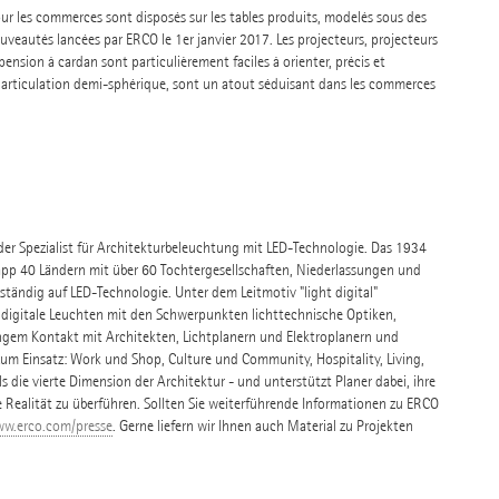
pour les commerces sont disposés sur les tables produits, modelés sous des
uveautés lancées par ERCO le 1er janvier 2017. Les projecteurs, projecteurs
ension à cardan sont particulièrement faciles à orienter, précis et
e articulation demi-sphérique, sont un atout séduisant dans les commerces
nder Spezialist für Architekturbeleuchtung mit LED-Technologie. Das 1934
pp 40 Ländern mit über 60 Tochtergesellschaften, Niederlassungen und
tändig auf LED-Technologie. Unter dem Leitmotiv "light digital"
 digitale Leuchten mit den Schwerpunkten lichttechnische Optiken,
ngem Kontakt mit Architekten, Lichtplanern und Elektroplanern und
 Einsatz: Work und Shop, Culture und Community, Hospitality, Living,
s die vierte Dimension der Architektur - und unterstützt Planer dabei, ihre
e Realität zu überführen. Sollten Sie weiterführende Informationen zu ERCO
w.erco.com/presse
. Gerne liefern wir Ihnen auch Material zu Projekten