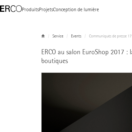
Produits
Projets
Conception de lumière
Service
Events
Communiqués de presse 17
ERCO au salon EuroShop 2017 : la
boutiques