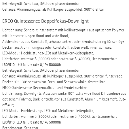
Betriebsgerät: Schaltbar, DALI oder phasendimmbar
Gehäuse: Aluminiumguss, als Kühlkörper ausgebildet, 360° drehbar
ERCO Quintessence Doppelfokus-Downlight
Lichtlenkung: Spherolitlinsensystem mit Kollimatoroptik aus optischem Polymer
mit Lichtverteilungen flood und wide flood,
Abblendkonus aus Kunststoff, schwarz lackiert oder Blendschutzring für schräge
Decken aus Aluminiumguss oder Kunststoff, außen weiß, innen schwarz
LED-Modul: Hochleistungs-LEDs auf Metallkern-Leiterplatte,
Lichtfarben: warmweiß (3000K) oder neutralweiß (4000K), Lichtstromerhalt
L80/B10, LED failure rate 0,1% 50000h
Betriebsgerät: Schaltbar, DALI oder phasendimmbar
Gehäuse: Aluminiumguss, als Kühlkörper ausgebildet, 360° drehbar, für schräge
Decken: 0° - 30° schwenkbar, Dreh- und Schwenkwinkel feststellbar
ERCO Quintessence Deckenaufbau- und Pendelleuchten
Lichtlenkung: Downlights: Ausstrahlwinkel 90°, Extra wide flood Diffusorlinse aus
optischem Polymer, Darklightreflektor aus Kunststoff, Aluminium bedampft, Cut-
off 40°;
LED-Modul: Hochleistungs-LEDs auf Metallkern-Leiterplatte,
Lichtfarben: warmweiß (3000K) oder neutralweiß (4000K), Lichtstromerhalt
L80/B10, LED failure rate 0,1% 50000h
Betriebsgerät: Schaltbar