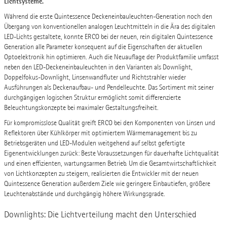
Lichtsysteme.
Während die erste Quintessence Deckeneinbauleuchten-Generation noch den
Übergang von konventionellen analogen Leuchtmitteln in die Ära des digitalen
LED-Lichts gestaltete, konnte ERCO bei der neuen, rein digitalen Quintessence
Generation alle Parameter konsequent auf die Eigenschaften der aktuellen
Optoelektronik hin optimieren. Auch die Neuauflage der Produktfamilie umfasst
neben den LED-Deckeneinbauleuchten in den Varianten als Downlight,
Doppelfokus-Downlight, Linsenwandfluter und Richtstrahler wieder
Ausführungen als Deckenaufbau- und Pendelleuchte. Das Sortiment mit seiner
durchgängigen logischen Struktur ermöglicht somit differenzierte
Beleuchtungskonzepte bei maximaler Gestaltungsfreiheit.
Für kompromisslose Qualität greift ERCO bei den Komponenten von Linsen und
Reflektoren über Kühlkörper mit optimiertem Wärmemanagement bis zu
Betriebsgeräten und LED-Modulen weitgehend auf selbst gefertigte
Eigenentwicklungen zurück: Beste Voraussetzungen für dauerhafte Lichtqualität
und einen effizienten, wartungsarmen Betrieb. Um die Gesamtwirtschaftlichkeit
von Lichtkonzepten zu steigern, realisierten die Entwickler mit der neuen
Quintessence Generation außerdem Ziele wie geringere Einbautiefen, größere
Leuchtenabstände und durchgängig höhere Wirkungsgrade.
Downlights: Die Lichtverteilung macht den Unterschied