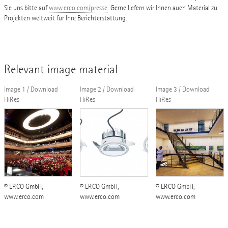
Sie uns bitte auf
www.erco.com/presse
. Gerne liefern wir Ihnen auch Material zu
Projekten weltweit für Ihre Berichterstattung.
Relevant image material
Image 1 / Download
Image 2 / Download
Image 3 / Download
HiRes
HiRes
HiRes
© ERCO GmbH,
© ERCO GmbH,
© ERCO GmbH,
www.erco.com
www.erco.com
www.erco.com