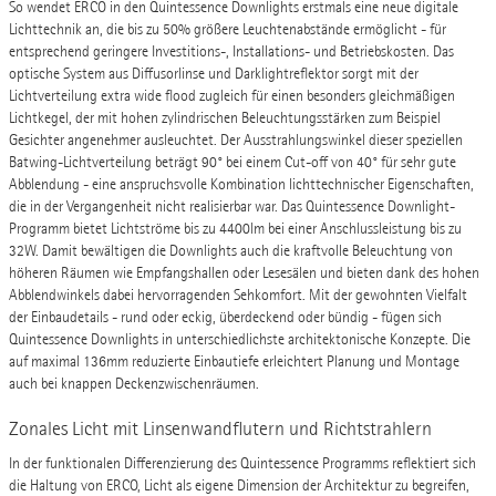
So wendet ERCO in den Quintessence Downlights erstmals eine neue digitale
Lichttechnik an, die bis zu 50% größere Leuchtenabstände ermöglicht - für
entsprechend geringere Investitions-, Installations- und Betriebskosten. Das
optische System aus Diffusorlinse und Darklightreflektor sorgt mit der
Lichtverteilung extra wide flood zugleich für einen besonders gleichmäßigen
Lichtkegel, der mit hohen zylindrischen Beleuchtungsstärken zum Beispiel
Gesichter angenehmer ausleuchtet. Der Ausstrahlungswinkel dieser speziellen
Batwing-Lichtverteilung beträgt 90° bei einem Cut-off von 40° für sehr gute
Abblendung - eine anspruchsvolle Kombination lichttechnischer Eigenschaften,
die in der Vergangenheit nicht realisierbar war. Das Quintessence Downlight-
Programm bietet Lichtströme bis zu 4400lm bei einer Anschlussleistung bis zu
32W. Damit bewältigen die Downlights auch die kraftvolle Beleuchtung von
höheren Räumen wie Empfangshallen oder Lesesälen und bieten dank des hohen
Abblendwinkels dabei hervorragenden Sehkomfort. Mit der gewohnten Vielfalt
der Einbaudetails - rund oder eckig, überdeckend oder bündig - fügen sich
Quintessence Downlights in unterschiedlichste architektonische Konzepte. Die
auf maximal 136mm reduzierte Einbautiefe erleichtert Planung und Montage
auch bei knappen Deckenzwischenräumen.
Zonales Licht mit Linsenwandflutern und Richtstrahlern
In der funktionalen Differenzierung des Quintessence Programms reflektiert sich
die Haltung von ERCO, Licht als eigene Dimension der Architektur zu begreifen,