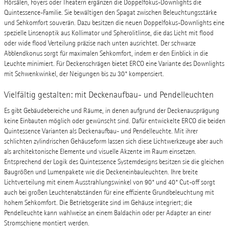
Hörsälen, Foyers oder Theatern ergänzen die Doppelfokus-Downlights die
Quintessence-Familie. Sie bewältigen den Spagat zwischen Beleuchtungsstärke
und Sehkomfort souverän. Dazu besitzen die neuen Doppelfokus-Downlights eine
spezielle Linsenoptik aus Kollimator und Spherolitlinse, die das Licht mit flood
oder wide flood Verteilung präzise nach unten ausrichtet. Der schwarze
Abblendkonus sorgt für maximalen Sehkomfort, indem er den Einblick in die
Leuchte minimiert. Für Deckenschrägen bietet ERCO eine Variante des Downlights
mit Schwenkwinkel, der Neigungen bis zu 30° kompensiert.
Vielfältig gestalten: mit Deckenaufbau- und Pendelleuchten
Es gibt Gebäudebereiche und Räume, in denen aufgrund der Deckenausprägung
keine Einbauten möglich oder gewünscht sind. Dafür entwickelte ERCO die beiden
Quintessence Varianten als Deckenaufbau- und Pendelleuchte. Mit ihrer
schlichten zylindrischen Gehäuseform lassen sich diese Lichtwerkzeuge aber auch
als architektonische Elemente und visuelle Akzente im Raum einsetzen.
Entsprechend der Logik des Quintessence Systemdesigns besitzen sie die gleichen
Baugrößen und Lumenpakete wie die Deckeneinbauleuchten. Ihre breite
Lichtverteilung mit einem Ausstrahlungswinkel von 90° und 40° Cut-off sorgt
auch bei großen Leuchtenabständen für eine effiziente Grundbeleuchtung mit
hohem Sehkomfort. Die Betriebsgeräte sind im Gehäuse integriert; die
Pendelleuchte kann wahlweise an einem Baldachin oder per Adapter an einer
Stromschiene montiert werden.