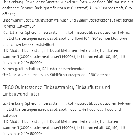
Lichtlenkung: Downlights: Ausstrahlwinkel 90°, Extra wide flood Diffusorlinse aus
optischem Polymer, Darklightreflektor aus Kunststoff, Aluminium bedampft, Cut-
off 40°;
Linsenwandfluter: Linsensystem wallwash und Wandfluterreflektor aus optischem
Polymer, Cut-off 80°;
Richtstrahler: Spherolitlinsensystem mit Kollimatoroptik aus optischem Polymer
mit Lichtverteilungen narrow spot, spot und flood (0° - 30° schwenkbar, Dreh-
und Schwenkwinkel feststellbar)
LED-Modul: Hochleistungs-LEDs auf Metallkern-Leiterplatte, Lichtfarben:
warmweiß (3000K) oder neutralweiß (4000K), Lichtstromerhalt L80/B10, LED
failure rate 0,1% 50000h
Betriebsgerät: Schaltbar, DALI oder phasendimmbar
Gehäuse: Aluminiumguss, als Kühlkörper ausgebildet, 360° drehbar
ERCO Quintessence Einbaustrahler, Einbaufluter und
Einbauwandfluter
Lichtlenkung: Spherolitlinsensystem mit Kollimatoroptik aus optischem Polymer
mit Lichtverteilungen narrow spot, spot, flood, wide flood, oval flood und
wallwash
LED-Modul: Hochleistungs-LEDs auf Metallkern-Leiterplatte, Lichtfarben:
warmweiß (3000K) oder neutralweiß (4000K), Lichtstromerhalt L80/B10, LED
failure rate 0,1% 50000h