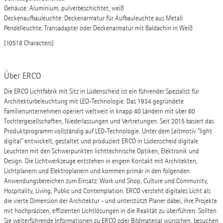
Gehäuse: Aluminium, pulverbeschichtet, weiß
Deckenaufbauleuchte: Deckenarmatur für Aufbauleuchte aus Metall
Pendelleuchte: Transadapter oder Deckenarmatur mit Baldachin in Weiß
(10518 Characters)
Über ERCO
Die ERCO Lichtfabrik mit Sitz in Lüdenscheid ist ein führender Spezialist für
Architekturbeleuchtung mit LED-Technologie. Das 1934 gegründete
Familienunternehmen operiert weltweit in knapp 40 Ländern mit über 60
Tochtergesellschaften, Niederlassungen und Vertretungen. Seit 2015 basiert das
Produktprogramm vollständig auf LED-Technologie. Unter dem Leitmotiv "light
digital" entwickelt, gestaltet und produziert ERCO in Lüdenscheid digitale
Leuchten mit den Schwerpunkten lichttechnische Optiken, Elektronik und
Design. Die Lichtwerkzeuge entstehen in engem Kontakt mit Architekten,
Lichtplanern und Elektroplanern und kommen primär in den folgenden
Anwendungsbereichen zum Einsatz: Work und Shop, Culture und Community,
Hospitality, Living, Public und Contemplation. ERCO versteht digitales Licht als
die vierte Dimension der Architektur - und unterstützt Planer dabei, ihre Projekte
mit hochpräzisen, effizienten Lichtlösungen in die Realität zu überführen. Sollten
Sie weiterführende Informationen zu ERCO oder Bildmaterial wünschen, besuchen