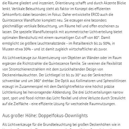
die Räume gliedert und inszeniert, Orientierung schafft und durch Akzente Blicke
lenkt. Vertikale Beleuchtung steht als Faktor im Konzept des effizienten
Sehkomforts dabei besonders im Fokus: Daher entwickelte ERCO auch die
Quintessence Wandfluter komplett neu. Sie erzeugen eine besonders
gleichmäßige vertikale Beleuchtung, um Räume hell und offen erscheinen zu
lassen. Die spezielle Wandfluteroptik mit asymmetrischer Lichtverteilung bietet
optimalen Blendschutz mit einem raumseitigen Cut-off von 80°. Damit
ermöglicht sie größere Leuchtenabstände - im Retailbereich bis zu 50%, in
Museen etwa 30% - und ist damit zugleich wirtschaftlicher als zuvor.
Als Lichtwerkzeuge zur Akzentuierung von Objekten an Wänden oder im Raum
ergänzen die Richtstrahler die Quintessence Familie. Sie vereinen die Flexibilität
von Stromschienenstrahlern mit dem zurückhaltenden Design von
Deckeneinbauleuchten. Der Lichtkegel ist bis zu 30° aus der Senkrechten
schwenkbar und um 360° drehbar. Die Optik aus Kollimatoren und Spherolitlinsen
erzeugt im Zusammenspiel mit dem Darklightreflektor eine höchst präzise
Lichtlenkung bei hervorragender Abblendung. Die drei Lichtverteilungen narrow
spot, spot und flood richten das Licht flexibel und ohne Verluste durch Streulicht
auf die Zielfläche - eine effiziente Lösung für wechselnde Raumnutzungen.
Aus großer Höhe: Doppelfokus-Downlights
Als Lichtwerkzeuge für die Grundbeleuchtung bei großen Deckenhöhen wie in