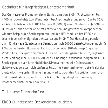
Optimiert für langfristigen Lichtstromerhalt
Das Quintessence Programm deckt Lichtströme von 210lm (Richtstrahler) bis
4400lm (Downlights bzw. Wandfluter) bei Anschlussleistungen von 2W bis 32W
ab. Als Lichtfarben bietet ERCO Warmweiß (3000K) sowie Neutralweiß (4000K) an.
Durch den hohen Anteil an selbst entwickelten und gefertigten Komponenten
wie zum Beispiel den Betriebsgeräten und den LED-Modulen hat ERCO die
Lebensdauer seiner digitalen Lichtwerkzeuge im Griff: Der Hersteller garantiert
auch für die neue Quintessence Generation nach 50000 Betriebsstunden noch für
90% der verbauten LEDs einen Lichtstrom von über 80% des ursprünglichen
Werts. Die Ausfallquote einzelner LEDs, also nicht der ganzen Leuchte, liegt nach
dieser Zeit sogar bei nur 0,1%. Außer für eine lange Lebensdauer sorgen die ERCO
Betriebsgeräte auch für einheitliches Dimmverhalten: Alle Quintessence
Lichtwerkzeuge lassen sich stufenlos bis zu 1% herunterdimmen, dabei bleibt das
digitale Licht weiterhin flimmerfrei und wird so auch den Ansprüchen von Foto-
und Filmaufnahmen gerecht. Je nach Ausführung erfolgt die Dimmung in
Phasenabschnitt-Technik oder via DALI.
Technische Eigenschaften
ERCO Quintessence Deckeneinbauleuchten