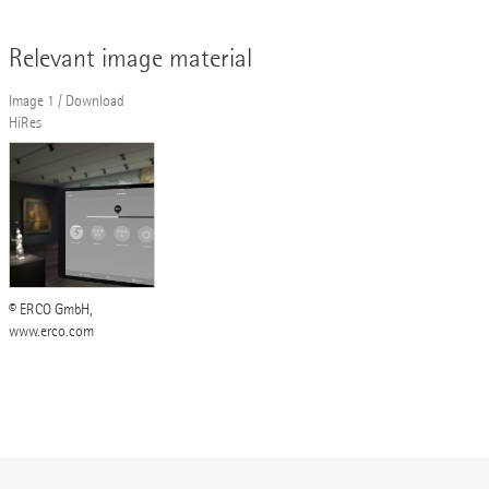
Relevant image material
Image 1 / Download
HiRes
© ERCO GmbH,
www.erco.com