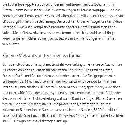
Die kostenlose App bietet unter anderem Funktionen wie das Schalten und
Dimmen einzelner Leuchten, das Zusammenlegen zu Leuchtengruppen und das
Einrichten von Lichtszenen. Eine visuelle Benutzeroberfläche im klaren Design von
ERCO sorgt für intuitive Bedienung. Die Leuchten bilden ein sogenanntes „Mesh-
Netzwerk“, das auch kompatible Produkte anderer Hersteller umfassen kann.
Solche Mesh-Netzwerke lassen sich wiederum in beliebiger Zahl unabhängig
voneinander einrichten sowie über Gateways mit Anwendungen im Internet
verknüpfen.
Für eine Vielzahl von Leuchten verfügbar
Dank der ERCO Leuchtensystematik steht von Anfang an eine breite Auswahl an
Bluetooth-fähigen Leuchten für Stromschienen bereit. Die Familien Optec,
Parscan, Oseris und Pollux bieten verschiedene attraktive Designoptionen in
Leistungen bis 19W. Hinzu kommen die wechselbaren Linsenoptiken mit den
rotationssymmetrischen Lichtverteilungen narrow spot, spot, flood, wide flood
und extra wide flood, der achsensymmetrischen Lichtverteilung oval flood oder
der asymmetrischen Lichtverteilung wallwash. Damit verfügen Planer über einen
flexiblen Werkzeugkasten, um Räume professionell, differenziert und mit
effizientem Sehkomfort in Szene zu setzen. Über den Service „ERCO individual“
lassen sich darüber hinaus Bluetooth-fähige Ausführungen bestimmter Leuchten
im ERCO Programm projektbezogen anfragen.