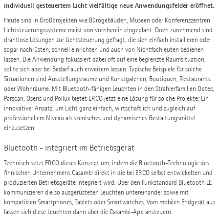
individuell gesteuertem Licht vielfältige neue Anwendungsfelder eröffnet.
Heute sind in Großprojekten wie Bürogebäuden, Museen oder Konferenzzentren
Lichtsteuerungssysteme meist von vornherein eingeplant. Doch zunehmend sind
drahtlose Lösungen zur Lichtsteuerung gefragt, die sich einfach installieren oder
sogar nachrüsten, schnell einrichten und auch von Nichtfachleuten bedienen
lassen. Die Anwendung fokussiert dabei oft auf eine begrenzte Raumsituation,
sollte sich aber bei Bedarf auch erweitern lassen. Typische Beispiele für solche
Situationen sind Ausstellungsräume und Kunstgalerien, Boutiquen, Restaurants
oder Wohnräume. Mit Bluetooth-fähigen Leuchten in den Strahlerfamilien Optec,
Parscan, Oseris und Pollux bietet ERCO jetzt eine Lösung für solche Projekte: Ein
innovativer Ansatz, um Licht ganz einfach, wirtschaftlich und zugleich auf
professionellem Niveau als szenisches und dynamisches Gestaltungsmittel
einzusetzen.
Bluetooth - integriert im Betriebsgerät
Technisch setzt ERCO dieses Konzept um, indem die Bluetooth-Technologie des
finnischen Unternehmens Casambi direkt in die bei ERCO selbst entwickelten und
produzierten Betriebsgeräte integriert wird. Über den Funkstandard Bluetooth LE
kommunizieren die so ausgerüsteten Leuchten untereinander sowie mit
kompatiblen Smartphones, Tablets oder Smartwatches. Vom mobilen Endgerät aus
lassen sich diese Leuchten dann über die Casambi-App ansteuern.