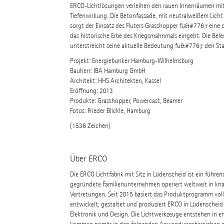
ERCO-Lichtlösungen verleihen den rauen Innenräumen mit 
Tiefenwirkung. Die Betonfassade, mit neutralweißem Lich
sorgt der Einsatz des Fluters Grasshopper fu&#776;r eine o
das historische Erbe des Kriegsmahnmals eingeht. Die Bel
unterstreicht seine aktuelle Bedeutung fu&#776;r den Sta
Projekt: Energiebunker Hamburg-Wilhelmsburg
Bauherr: IBA Hamburg GmbH
Architekt: HHS Architekten, Kassel
Eröffnung: 2013
Produkte: Grasshopper, Powercast, Beamer
Fotos: Frieder Blickle, Hamburg
(1536 Zeichen)
Über ERCO
Die ERCO Lichtfabrik mit Sitz in Lüdenscheid ist ein führe
gegründete Familienunternehmen operiert weltweit in kna
Vertretungen. Seit 2015 basiert das Produktprogramm volls
entwickelt, gestaltet und produziert ERCO in Lüdenscheid
Elektronik und Design. Die Lichtwerkzeuge entstehen in e