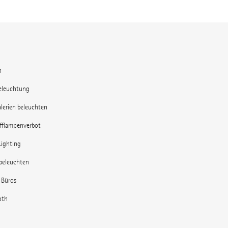
n
eleuchtung
lerien beleuchten
offlampenverbot
Lighting
beleuchten
e Büros
oth