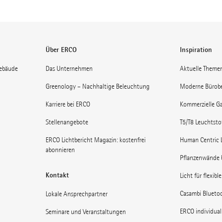
Über ERCO
Inspiration
gebäude
Das Unternehmen
Aktuelle Theme
Greenology – Nachhaltige Beleuchtung
Moderne Bürob
Karriere bei ERCO
Kommerzielle Ga
Stellenangebote
T5/T8 Leuchtst
ERCO Lichtbericht Magazin: kostenfrei
Human Centric 
abonnieren
Pflanzenwände 
Kontakt
Licht für flexibl
Casambi Blueto
Lokale Ansprechpartner
ERCO individual
Seminare und Veranstaltungen