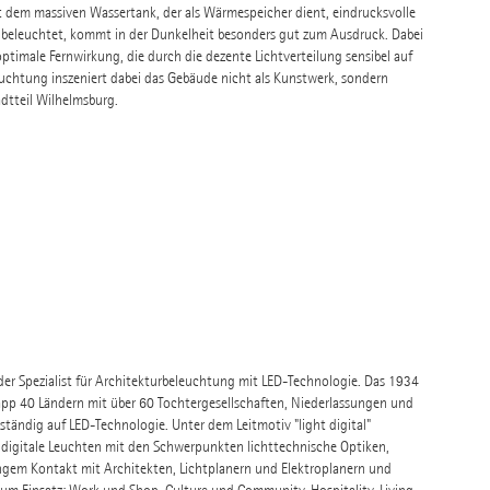
dem massiven Wassertank, der als Wärmespeicher dient, eindrucksvolle
t beleuchtet, kommt in der Dunkelheit besonders gut zum Ausdruck. Dabei
ptimale Fernwirkung, die durch die dezente Lichtverteilung sensibel auf
euchtung inszeniert dabei das Gebäude nicht als Kunstwerk, sondern
dtteil Wilhelmsburg.
nder Spezialist für Architekturbeleuchtung mit LED-Technologie. Das 1934
pp 40 Ländern mit über 60 Tochtergesellschaften, Niederlassungen und
tändig auf LED-Technologie. Unter dem Leitmotiv "light digital"
 digitale Leuchten mit den Schwerpunkten lichttechnische Optiken,
ngem Kontakt mit Architekten, Lichtplanern und Elektroplanern und