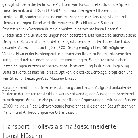
gefragt ist. Denn die technische Plattform von
Parscan
bietet durch die Spherolit-
Linsentechnik und LEDs mit CRI>97 nicht nur überlegene Effizienz und
Lichtqualität, sondern auch eine enorme Bandbreite an Leistungsstufen und
Lichtverteilungen. Dabei wird die immanente Flexibilität von Strahler-
Stromschienen-Systemen durch die werkzeuglos wechselbaren Linsen für
unterschiedliche Lichtverteilungen noch potenziert. Das reduzierte, archetypische
Design der
Parscan Strahler
bildet einen gestalterischen roten Faden durch das
gesamte Museum hindurch. „Die ERCO Lösung ermöglichte größtmögliche
Varianz. Etwa in der Farbtemperatur, die sich von Raum zu Raum unterscheiden
kann, und durch unterschiedliche Lichtverteilungen. Für die kontrastreichen
Inszenierungen nutzten wir narrow spot Lichtverteilung in dunkler Umgebung.
Dafür brauchte es maximal präzise Optiken, die exakte Lichtkegel projizieren und
kein Streulicht erzeugen“, so Massimo Iarussi.
Parscan
kommt in modifizierter Ausführung zum Einsatz: Aufgrund umlaufender
Stufen in der Deckenkonstruktion war es notwendig, den Ausleger entsprechend
zu verlängern. Genau solche projektspezifischen Anpassungen umfasst der Service
„
ERCO individual
“, der Lichtwerkzeuge hervorbringt, die sich den Bedürfnissen von
Planern und Anforderungen vor Ort anpassen.
Transport-Trolleys als maßgeschneiderte
Logistiklösung