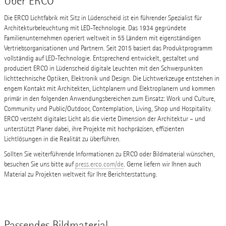
Über ERCO
Die ERCO Lichtfabrik mit Sitz in Lüdenscheid ist ein führender Spezialist für
Architekturbeleuchtung mit LED-Technologie. Das 1934 gegründete
Familienunternehmen operiert weltweit in 55 Ländern mit eigenständigen
Vertriebsorganisationen und Partnern. Seit 2015 basiert das Produktprogramm
vollständig auf LED-Technologie. Entsprechend entwickelt, gestaltet und
produziert ERCO in Lüdenscheid digitale Leuchten mit den Schwerpunkten
lichttechnische Optiken, Elektronik und Design. Die Lichtwerkzeuge entstehen in
engem Kontakt mit Architekten, Lichtplanern und Elektroplanern und kommen
primär in den folgenden Anwendungsbereichen zum Einsatz: Work und Culture,
Community und Public/Outdoor, Contemplation, Living, Shop und Hospitality.
ERCO versteht digitales Licht als die vierte Dimension der Architektur – und
unterstützt Planer dabei, ihre Projekte mit hochpräzisen, effizienten
Lichtlösungen in die Realität zu überführen.
Sollten Sie weiterführende Informationen zu ERCO oder Bildmaterial wünschen,
besuchen Sie uns bitte auf
press.erco.com/de
. Gerne liefern wir Ihnen auch
Material zu Projekten weltweit für Ihre Berichterstattung.
Passendes Bildmaterial