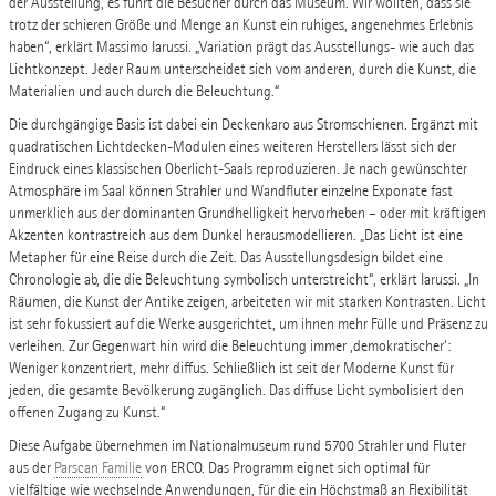
der Ausstellung, es führt die Besucher durch das Museum. Wir wollten, dass sie
trotz der schieren Größe und Menge an Kunst ein ruhiges, angenehmes Erlebnis
haben“, erklärt Massimo Iarussi. „Variation prägt das Ausstellungs- wie auch das
Lichtkonzept. Jeder Raum unterscheidet sich vom anderen, durch die Kunst, die
Materialien und auch durch die Beleuchtung.“
Die durchgängige Basis ist dabei ein Deckenkaro aus Stromschienen. Ergänzt mit
quadratischen Lichtdecken-Modulen eines weiteren Herstellers lässt sich der
Eindruck eines klassischen Oberlicht-Saals reproduzieren. Je nach gewünschter
Atmosphäre im Saal können Strahler und Wandfluter einzelne Exponate fast
unmerklich aus der dominanten Grundhelligkeit hervorheben – oder mit kräftigen
Akzenten kontrastreich aus dem Dunkel herausmodellieren. „Das Licht ist eine
Metapher für eine Reise durch die Zeit. Das Ausstellungsdesign bildet eine
Chronologie ab, die die Beleuchtung symbolisch unterstreicht“, erklärt Iarussi. „In
Räumen, die Kunst der Antike zeigen, arbeiteten wir mit starken Kontrasten. Licht
ist sehr fokussiert auf die Werke ausgerichtet, um ihnen mehr Fülle und Präsenz zu
verleihen. Zur Gegenwart hin wird die Beleuchtung immer ‚demokratischer‘:
Weniger konzentriert, mehr diffus. Schließlich ist seit der Moderne Kunst für
jeden, die gesamte Bevölkerung zugänglich. Das diffuse Licht symbolisiert den
offenen Zugang zu Kunst.“
Diese Aufgabe übernehmen im Nationalmuseum rund 5700 Strahler und Fluter
aus der
Parscan Familie
von ERCO. Das Programm eignet sich optimal für
vielfältige wie wechselnde Anwendungen, für die ein Höchstmaß an Flexibilität