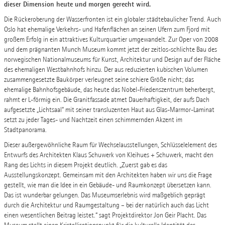
dieser Dimension heute und morgen gerecht wird.
Die Rückeroberung der Wasserfronten ist ein globaler städtebaulicher Trend. Auch
Oslo hat ehemalige Verkehrs- und Hafenflächen an seinen Ufern zum Fjord mit
großem Erfolg in ein attraktives Kulturquartier umgewandelt. Zur Oper von 2008
und dem prägnanten Munch Museum kommt jetzt der zeitlos-schlichte Bau des
norwegischen Nationalmuseums für Kunst, Architektur und Design auf der Fläche
des ehemaligen Westbahnhofs hinzu. Der aus reduzierten kubischen Volumen
zusammengesetzte Baukörper verleugnet seine schiere Größe nicht; das
ehemalige Bahnhofsgebäude, das heute das Nobel-Friedenszentrum beherbergt,
rahmt er L-förmig ein. Die Granitfassade atmet Dauerhaftigkeit, der aufs Dach
aufgesetzte „Lichtsaal“ mit seiner transluzenten Haut aus Glas-Marmor-Laminat
setzt zu jeder Tages- und Nachtzeit einen schimmernden Akzent im
Stadtpanorama.
Dieser außergewöhnliche Raum für Wechselausstellungen, Schlüsselelement des
Entwurfs des Architekten Klaus Schuwerk von Kleihues + Schuwerk, macht den
Rang des Lichts in diesem Projekt deutlich. „Zuerst gab es das
Ausstellungskonzept. Gemeinsam mit den Architekten haben wir uns die Frage
gestellt, wie man die Idee in ein Gebäude- und Raumkonzept übersetzen kann.
Das ist wunderbar gelungen. Das Museumserlebnis wird maßgeblich geprägt
durch die Architektur und Raumgestaltung – bei der natürlich auch das Licht
einen wesentlichen Beitrag leistet.“ sagt Projektdirektor Jon Geir Placht. Das