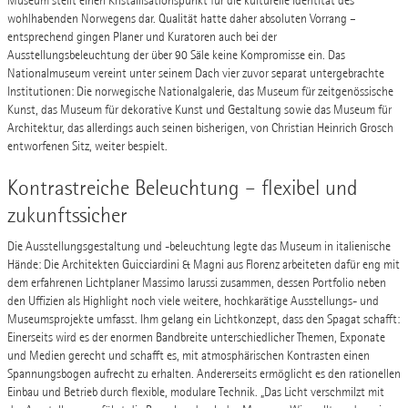
Museum stellt einen Kristallisationspunkt für die kulturelle Identität des
wohlhabenden Norwegens dar. Qualität hatte daher absoluten Vorrang –
entsprechend gingen Planer und Kuratoren auch bei der
Ausstellungsbeleuchtung der über 90 Säle keine Kompromisse ein. Das
Nationalmuseum vereint unter seinem Dach vier zuvor separat untergebrachte
Institutionen: Die norwegische Nationalgalerie, das Museum für zeitgenössische
Kunst, das Museum für dekorative Kunst und Gestaltung sowie das Museum für
Architektur, das allerdings auch seinen bisherigen, von Christian Heinrich Grosch
entworfenen Sitz, weiter bespielt.
Kontrastreiche Beleuchtung – flexibel und
zukunftssicher
Die Ausstellungsgestaltung und -beleuchtung legte das Museum in italienische
Hände: Die Architekten Guicciardini & Magni aus Florenz arbeiteten dafür eng mit
dem erfahrenen Lichtplaner Massimo Iarussi zusammen, dessen Portfolio neben
den Uffizien als Highlight noch viele weitere, hochkarätige Ausstellungs- und
Museumsprojekte umfasst. Ihm gelang ein Lichtkonzept, dass den Spagat schafft:
Einerseits wird es der enormen Bandbreite unterschiedlicher Themen, Exponate
und Medien gerecht und schafft es, mit atmosphärischen Kontrasten einen
Spannungsbogen aufrecht zu erhalten. Andererseits ermöglicht es den rationellen
Einbau und Betrieb durch flexible, modulare Technik. „Das Licht verschmilzt mit