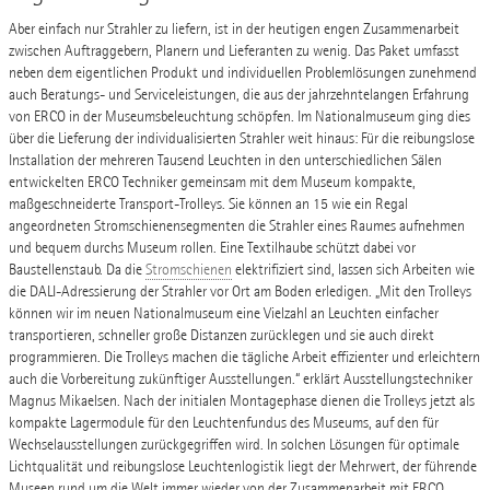
Aber einfach nur Strahler zu liefern, ist in der heutigen engen Zusammenarbeit
zwischen Auftraggebern, Planern und Lieferanten zu wenig. Das Paket umfasst
neben dem eigentlichen Produkt und individuellen Problemlösungen zunehmend
auch Beratungs- und Serviceleistungen, die aus der jahrzehntelangen Erfahrung
von ERCO in der Museumsbeleuchtung schöpfen. Im Nationalmuseum ging dies
über die Lieferung der individualisierten Strahler weit hinaus: Für die reibungslose
Installation der mehreren Tausend Leuchten in den unterschiedlichen Sälen
entwickelten ERCO Techniker gemeinsam mit dem Museum kompakte,
maßgeschneiderte Transport-Trolleys. Sie können an 15 wie ein Regal
angeordneten Stromschienensegmenten die Strahler eines Raumes aufnehmen
und bequem durchs Museum rollen. Eine Textilhaube schützt dabei vor
Baustellenstaub. Da die
Stromschienen
elektrifiziert sind, lassen sich Arbeiten wie
die DALI-Adressierung der Strahler vor Ort am Boden erledigen. „Mit den Trolleys
können wir im neuen Nationalmuseum eine Vielzahl an Leuchten einfacher
transportieren, schneller große Distanzen zurücklegen und sie auch direkt
programmieren. Die Trolleys machen die tägliche Arbeit effizienter und erleichtern
auch die Vorbereitung zukünftiger Ausstellungen.“ erklärt Ausstellungstechniker
Magnus Mikaelsen. Nach der initialen Montagephase dienen die Trolleys jetzt als
kompakte Lagermodule für den Leuchtenfundus des Museums, auf den für
Wechselausstellungen zurückgegriffen wird. In solchen Lösungen für optimale
Lichtqualität und reibungslose Leuchtenlogistik liegt der Mehrwert, der führende
Museen rund um die Welt immer wieder von der Zusammenarbeit mit ERCO