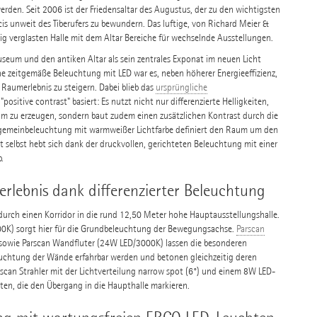
erden. Seit 2006 ist der Friedensaltar des Augustus, der zu den wichtigsten
 unweit des Tiberufers zu bewundern. Das luftige, von Richard Meier &
ig verglasten Halle mit dem Altar Bereiche für wechselnde Ausstellungen.
um und den antiken Altar als sein zentrales Exponat im neuen Licht
ne zeitgemäße Beleuchtung mit LED war es, neben höherer Energieeffizienz,
aumerlebnis zu steigern. Dabei blieb das
ursprüngliche
positive contrast" basiert: Es nutzt nicht nur differenzierte Helligkeiten,
zu erzeugen, sondern baut zudem einen zusätzlichen Kontrast durch die
lgemeinbeleuchtung mit warmweißer Lichtfarbe definiert den Raum um den
 selbst hebt sich dank der druckvollen, gerichteten Beleuchtung mit einer
.
rlebnis dank differenzierter Beleuchtung
urch einen Korridor in die rund 12,50 Meter hohe Hauptausstellungshalle.
K) sorgt hier für die Grundbeleuchtung der Bewegungsachse.
Parscan
) sowie Parscan Wandfluter (24W LED/3000K) lassen die besonderen
uchtung der Wände erfahrbar werden und betonen gleichzeitig deren
scan Strahler mit der Lichtverteilung narrow spot (6°) und einem 8W LED-
sten, die den Übergang in die Haupthalle markieren.