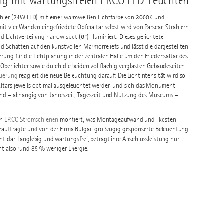
ng mit wartungsfreien ERCO LED-Leuchten
rahler (24W LED) mit einer warmweißen Lichtfarbe von 3000K und
it vier Wänden eingefriedete Opferaltar selbst wird von Parscan Strahlern
 Lichtverteilung narrow spot (6°) illuminiert. Dieses gerichtete
nd Schatten auf den kunstvollen Marmorreliefs und lässt die dargestellten
rung für die Lichtplanung in der zentralen Halle um den Friedensaltar des
 Oberlichter sowie durch die beiden vollflächig verglasten Gebäudeseiten
euerung
reagiert die neue Beleuchtung darauf: Die Lichtintensität wird so
 Altars jeweils optimal ausgeleuchtet werden und sich das Monument
nd – abhängig von Jahreszeit, Tageszeit und Nutzung des Museums –
en
ERCO Stromschienen
montiert, was Montageaufwand und -kosten
 beauftragte und von der Firma Bulgari großzügig gesponserte Beleuchtung
 dar. Langlebig und wartungsfrei, beträgt ihre Anschlussleistung nur
t also rund 85 % weniger Energie.