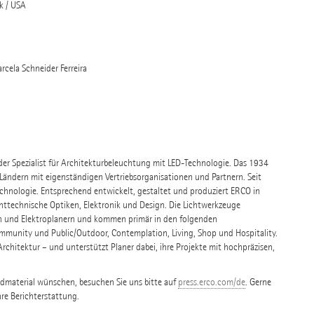
k / USA
cela Schneider Ferreira
nder Spezialist für Architekturbeleuchtung mit LED-Technologie. Das 1934
ändern mit eigenständigen Vertriebsorganisationen und Partnern. Seit
chnologie. Entsprechend entwickelt, gestaltet und produziert ERCO in
httechnische Optiken, Elektronik und Design. Die Lichtwerkzeuge
rn und Elektroplanern und kommen primär in den folgenden
munity und Public/Outdoor, Contemplation, Living, Shop und Hospitality.
Architektur – und unterstützt Planer dabei, ihre Projekte mit hochpräzisen,
ldmaterial wünschen, besuchen Sie uns bitte auf
press.erco.com/de
. Gerne
hre Berichterstattung.