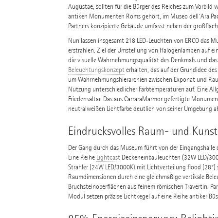
Augustae, sollten für die Bürger des Reiches zum Vorbild w
antiken Monumenten Roms gehört, im Museo dell´Ara Pacis
Partners konzipierte Gebäude umfasst neben der großfläch
Nun lassen insgesamt 218 LED-Leuchten von ERCO das Muse
erstrahlen. Ziel der Umstellung von Halogenlampen auf ei
die visuelle Wahrnehmungsqualität des Denkmals und das R
Beleuchtungskonzept
erhalten, das auf der Grundidee des "
um Wahrnehmungshierarchien zwischen Exponat und Raum 
Nutzung unterschiedlicher Farbtemperaturen auf. Eine Al
Friedensaltar. Das aus CarraraMarmor gefertigte Monument
neutralweißen Lichtfarbe deutlich von seiner Umgebung ab
Eindrucksvolles Raum- und Kunste
Der Gang durch das Museum führt von der Eingangshalle d
Eine Reihe
Lightcast
Deckeneinbauleuchten (32W LED/3000
Strahler (24W LED/3000K) mit Lichtverteilung flood (28°
Raumdimensionen durch eine gleichmäßige vertikale Bele
Bruchsteinoberflächen aus feinem römischen Travertin. Par
Modul setzen präzise Lichtkegel auf eine Reihe antiker Bü