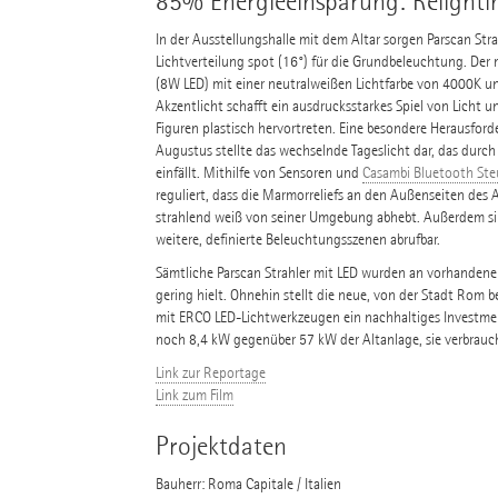
85% Energieeinsparung: Relighti
In der Ausstellungshalle mit dem Altar sorgen Parscan St
Lichtverteilung spot (16°) für die Grundbeleuchtung. Der m
(8W LED) mit einer neutralweißen Lichtfarbe von 4000K und
Akzentlicht schafft ein ausdrucksstarkes Spiel von Licht u
Figuren plastisch hervortreten. Eine besondere Herausforde
Augustus stellte das wechselnde Tageslicht dar, das durch
einfällt. Mithilfe von Sensoren und
Casambi Bluetooth St
reguliert, dass die Marmorreliefs an den Außenseiten des
strahlend weiß von seiner Umgebung abhebt. Außerdem si
weitere, definierte Beleuchtungsszenen abrufbar.
Sämtliche Parscan Strahler mit LED wurden an vorhanden
gering hielt. Ohnehin stellt die neue, von der Stadt Rom
mit ERCO LED-Lichtwerkzeugen ein nachhaltiges Investment
noch 8,4 kW gegenüber 57 kW der Altanlage, sie verbrauch
Link zur Reportage
Link zum Film
Projektdaten
Bauherr: Roma Capitale / Italien