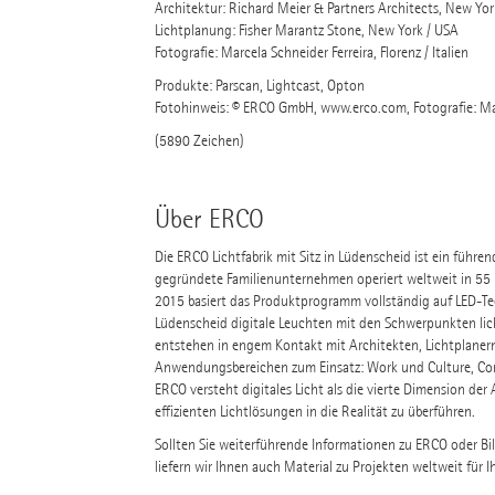
Architektur: Richard Meier & Partners Architects, New Yor
Lichtplanung: Fisher Marantz Stone, New York / USA
Fotografie: Marcela Schneider Ferreira, Florenz / Italien
Produkte: Parscan, Lightcast, Opton
Fotohinweis: © ERCO GmbH, www.erco.com, Fotografie: Mar
(5890 Zeichen)
Über ERCO
Die ERCO Lichtfabrik mit Sitz in Lüdenscheid ist ein führe
gegründete Familienunternehmen operiert weltweit in 55 L
2015 basiert das Produktprogramm vollständig auf LED-Te
Lüdenscheid digitale Leuchten mit den Schwerpunkten lic
entstehen in engem Kontakt mit Architekten, Lichtplane
Anwendungsbereichen zum Einsatz: Work und Culture, Com
ERCO versteht digitales Licht als die vierte Dimension der 
effizienten Lichtlösungen in die Realität zu überführen.
Sollten Sie weiterführende Informationen zu ERCO oder Bi
liefern wir Ihnen auch Material zu Projekten weltweit für I