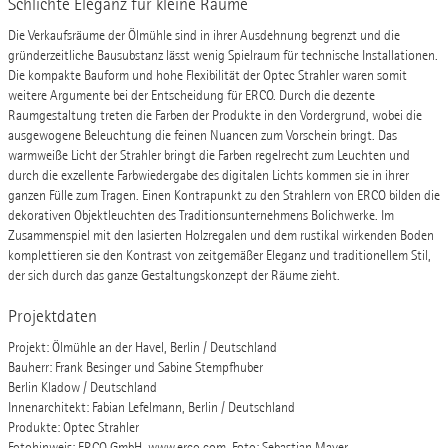
Schlichte Eleganz für kleine Räume
Die Verkaufsräume der Ölmühle sind in ihrer Ausdehnung begrenzt und die
gründerzeitliche Bausubstanz lässt wenig Spielraum für technische Installationen.
Die kompakte Bauform und hohe Flexibilität der Optec Strahler waren somit
weitere Argumente bei der Entscheidung für ERCO. Durch die dezente
Raumgestaltung treten die Farben der Produkte in den Vordergrund, wobei die
ausgewogene Beleuchtung die feinen Nuancen zum Vorschein bringt. Das
warmweiße Licht der Strahler bringt die Farben regelrecht zum Leuchten und
durch die exzellente Farbwiedergabe des digitalen Lichts kommen sie in ihrer
ganzen Fülle zum Tragen. Einen Kontrapunkt zu den Strahlern von ERCO bilden die
dekorativen Objektleuchten des Traditionsunternehmens Bolichwerke. Im
Zusammenspiel mit den lasierten Holzregalen und dem rustikal wirkenden Boden
komplettieren sie den Kontrast von zeitgemäßer Eleganz und traditionellem Stil,
der sich durch das ganze Gestaltungskonzept der Räume zieht.
Projektdaten
Projekt: Ölmühle an der Havel, Berlin / Deutschland
Bauherr: Frank Besinger und Sabine Stempfhuber
Berlin Kladow / Deutschland
Innenarchitekt: Fabian Lefelmann, Berlin / Deutschland
Produkte: Optec Strahler
Fotohinweis: ERCO GmbH, www.erco.com, Foto: Sebastian Mayer