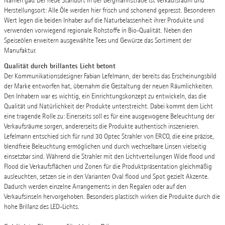
Namen gab. Der neue Standort in der Bergmannstraße ist Verkaufsraum und
Herstellungsort: Alle Öle werden hier frisch und schonend gepresst. Besonderen
Wert legen die beiden Inhaber auf die Naturbelassenheit ihrer Produkte und
verwenden vorwiegend regionale Rohstoffe in Bio-Qualität. Neben den
Speiseölen erweitern ausgewählte Tees und Gewürze das Sortiment der
Manufaktur.
Qualität durch brillantes Licht betont
Der Kommunikationsdesigner Fabian Lefelmann, der bereits das Erscheinungsbild
der Marke entworfen hat, übernahm die Gestaltung der neuen Räumlichkeiten.
Den Inhabern war es wichtig, ein Einrichtungskonzept zu entwickeln, das die
Qualität und Natürlichkeit der Produkte unterstreicht. Dabei kommt dem Licht
eine tragende Rolle zu: Einerseits soll es für eine ausgewogene Beleuchtung der
Verkaufsräume sorgen, andererseits die Produkte authentisch inszenieren.
Lefelmann entschied sich für rund 30 Optec Strahler von ERCO, die eine präzise,
blendfreie Beleuchtung ermöglichen und durch wechselbare Linsen vielseitig
einsetzbar sind. Während die Strahler mit den Lichtverteilungen Wide flood und
Flood die Verkaufsflächen und Zonen für die Produktpräsentation gleichmäßig
ausleuchten, setzen sie in den Varianten Oval flood und Spot gezielt Akzente.
Dadurch werden einzelne Arrangements in den Regalen oder auf den
Verkaufsinseln hervorgehoben. Besonders plastisch wirken die Produkte durch die
hohe Brillanz des LED-Lichts.