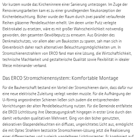
Vor kurzem wurde das Kircheninnere einer Sanierung unterzogen. Im Zuge der
Renovierungsarbeiten kam es zu einer grundlegenden Neukonzeption der
Kirchenbeleuchtung. Bisher wurde der Raum durch zwei parallel verlaufende
Reihen gläserner Pendelleuchten erhellt. Um deren unter Putz verlegte
Elektrokabel zu ersetzen, wäre es mit großer Wahrscheinlichkeit notwendig
geworden, den gesamten Gewölbeputz zu erneuern. Aus Gründen des
Denkmalschutzes, vor allem aber um Baukosten zu sparen, sah man sich in
Grevenbroich daher nach alternativen Beleuchtungsmöglichkeiten um. In
Stromschienenstrahlern von ERCO fand man eine Lösung, die Wirtschaftlichkeit,
technische Machbarkeit und gestalterische Qualität sowie Flexibilität in idealer
Weise miteinander verband.
Das ERCO Stromschienensystem: Komfortable Montage
Für die Bauherrschaft bestand ein Vorteil der Stromschienen darin, dass dafür nur
eine neue elektrische Zuleitung verlegt werden musste. Für die Aufhängung der
U-förmig angeordneten Schienen ließen sich zudem die entsprechenden
Vorrichtungen der alten Pendelbeleuchtung nutzen. Für die Gemeinde entfaltete
die ERCO Lichtlösung ihre Überzeugungskraft hingegen in erster Linie durch den
damit verbunden qualitativen Mehrwert. Ging von den bisher genutzten,
dekorativen Glaspendelleuchten ein diffuses, ungerichtetes Licht aus, ermöglicht
die mit Optec Strahlern bestückte Stromschienen-Lösung jetzt die Realisierung
eines differenzierten und zugleich wandelbaren Lichtkonzeptes. Es kombiniert auf