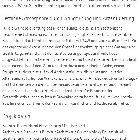
sinnvolle Weise Grundbeleuchtung und aufmerksamkeitslenkendes Akzentlicht.
Festliche Atmosphäre durch Wandflutung und Akzentuierung
Für die Grundbeleuchtung des Kirchenraumes, die seine architektonische
Besonderheit atmosphärisch erlebbar macht, sorgt eine gleichmäßige vertikale
Beleuchtung durch Optec Linsenwandfluter mit 24W und warmweißem Licht. Für
das ergänzende Akzentlicht werden Optec Lichtwerkzeuge gleicher Wattage und
Lichtfarbe genutzt, die mit den Lichtverteilungen spot und wide flood
ausgestattet sind und wesentliche Bereiche und Objekte betonen. Der Fokus liegt
dabei einerseits auf dem Altar und dem davor angeordneten Ambo, einem
Stehpult, andererseits auf zwei Andachtsfiguren, die rechts und links des
Altarraums auf erhöhten Wandkonsolen stehen. Für Anlässe wie etwa Karfreitags-
und Ostermessen wurden darüber hinaus besondere Lichtszenen programmiert,
die die Bedeutung dieser Feiertage unterstützen. Die Resonanz der
Gottesdienstbesucher, so ist aus Grevenbroich zu hören, fällt durchweg positiv
aus. Im neuen Licht wirke der Raum viel freundlicher und festlicher als früher.
Projektdaten
Bauherr: Pfarrverband Grevenbroich / Deutschland
Architektur: Planwerk a Büro für Architektur, Grevenbroich / Deutschland
Lichtplanung: Planwerk a Büro für Architektur, Grevenbroich / Deutschland