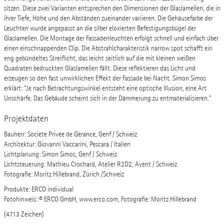
sitzen. Diese zwei Varianten entsprechen den Dimensionen der Glaslamellen, die in
ihrer Tiefe, Höhe und den Abständen zueinander variieren. Die Gehäusefarbe der
Leuchten wurde angepasst an die silber eloxierten Befestigungsbügel der
Glaslamellen. Die Montage der Fassadenleuchten erfolgt schnell und einfach über
einen einschnappenden Clip. Die Abstrahlcharakteristik narrow spot schafft ein
eng gebündeltes Streiflicht, das leicht seitlich auf die mit kleinen weißen
Quadraten bedruckten Glaslamellen fällt. Diese reflektieren das Licht und
erzeugen so den fast unwirklichen Effekt der Fassade bei Nacht. Simon Simos
erklärt: "Je nach Betrachtungswinkel entsteht eine optische Illusion, eine Art
Unschärfe. Das Gebäude scheint sich in der Dämmerung zu entmaterialisieren."
Projektdaten
Bauherr: Société Privée de Gérance, Genf / Schweiz
Architektur: Giovanni Vaccarini, Pescara / Italien
Lichtplanung: Simon Simos, Genf / Schweiz
Lichtsteuerung: Mathieu Crochard, Atelier R2D2, Ayent / Schweiz
Fotografie: Moritz Hillebrand, Zürich /Schweiz
Produkte: ERCO individual
Fotohinweis: © ERCO GmbH, www.erco.com, Fotografie: Moritz Hillebrand
(4713 Zeichen)