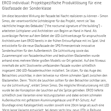
ERCO individual: Projektspezifische Produktlösung für eine
Glasfassade der Sonderklasse
Um diese besondere Wirkung der Fassade bei Nacht realisieren zu können - Simon
Simos, der verantwortliche Lichtdesigner für das Projekt, nennt sie "das
nächtliche Image des Gebäudes" ("the nocturnal signature of the building") -
arbeiteten Lichtplaner und Architekten von Beginn an Hand in Hand. Als
zuverlässiger Partner auf dem Gebiet der LED-Lichtwerkzeuge für anspruchsvolle
Architekturen kam ERCO bereits in der frühen Entwurfsphase mit ins Spiel. Und
entwickelte für die neue Glasfassade der SPG Firmenzentrale innovative
Sonderleuchten für den Außenbereich. Die Lichtwirkung sowie das
Zusammenspiel von Fassadenleuchten und bedruckten Glaslamellen wurde
anhand eines mehrere Meter großen Modells vor Ort getestet. Auf drei Niveaus
innerhalb der acht Stockwerke umfassenden Fassade wurden schließlich
insgesamt 290 LED-Fassadenleuchten installiert. Sie sitzen, für das Auge des
Betrachters unsichtbar, in dem teilweise nur 45mm schmalen Spalt zwischen den
Glaslamellen. Denn: "Nicht die Leuchten sollten für den Betrachter sichtbar sein,
nur die Lichtwirkung", erklärt Simon Simos. Die mögliche Miniaturisierung mit LED
wurde bei der Konzeption der Leuchten auf die Spitze getrieben. ERCO lieferte
schließlich zwei Varianten einer leistungsstarken und dabei extrem schmalen
Außenleuchte mit gefrästem Aluminiumgehäuse und IP 67-Schutz. Auf
Grundlage eines Katalogartikels wurden sowohl eine 20cm lange als auch eine
30cm lange Variante entwickelt, bei denen sechs bzw. neun LEDs in Reihung