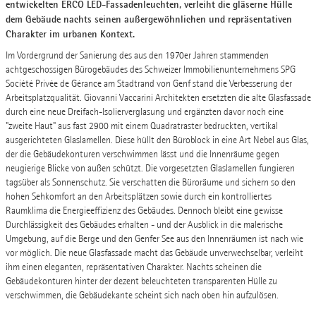
entwickelten ERCO LED-Fassadenleuchten, verleiht die gläserne Hülle
dem Gebäude nachts seinen außergewöhnlichen und repräsentativen
Charakter im urbanen Kontext.
Im Vordergrund der Sanierung des aus den 1970er Jahren stammenden
achtgeschossigen Bürogebäudes des Schweizer Immobilienunternehmens SPG
Société Privée de Gérance am Stadtrand von Genf stand die Verbesserung der
Arbeitsplatzqualität. Giovanni Vaccarini Architekten ersetzten die alte Glasfassade
durch eine neue Dreifach-Isolierverglasung und ergänzten davor noch eine
"zweite Haut" aus fast 2900 mit einem Quadratraster bedruckten, vertikal
ausgerichteten Glaslamellen. Diese hüllt den Büroblock in eine Art Nebel aus Glas,
der die Gebäudekonturen verschwimmen lässt und die Innenräume gegen
neugierige Blicke von außen schützt. Die vorgesetzten Glaslamellen fungieren
tagsüber als Sonnenschutz. Sie verschatten die Büroräume und sichern so den
hohen Sehkomfort an den Arbeitsplätzen sowie durch ein kontrolliertes
Raumklima die Energieeffizienz des Gebäudes. Dennoch bleibt eine gewisse
Durchlässigkeit des Gebäudes erhalten - und der Ausblick in die malerische
Umgebung, auf die Berge und den Genfer See aus den Innenräumen ist nach wie
vor möglich. Die neue Glasfassade macht das Gebäude unverwechselbar, verleiht
ihm einen eleganten, repräsentativen Charakter. Nachts scheinen die
Gebäudekonturen hinter der dezent beleuchteten transparenten Hülle zu
verschwimmen, die Gebäudekante scheint sich nach oben hin aufzulösen.