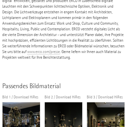
digital" entwickelt, gestaltet und produziert ERCO in Lüdenscheid digitale
Leuchten mit den Schwerpunkten lichttechnische Optiken, Elektronik und
Design. Die Lichtwerkzeuge entstehen in engem Kontakt mit Architekten,
Lichtplanern und Elektroplanern und kommen primär in den folgenden
Anwendungsbereichen zum Einsatz: Work und Shop, Culture und Community,
Hospitality, Living, Public und Contemplation. ERCO versteht digitales Licht als
die vierte Dimension der Architektur - und unterstützt Planer dabei, ihre Projekte
mit hochpräzisen, effizienten Lichtlösungen in die Realität zu überführen. Sollten
Sie weiterführende Informationen zu ERCO oder Bildmaterial wünschen, besuchen
Sie uns bitte auf
www.erco.com/presse
. Gerne liefern wir Ihnen auch Material zu
Projekten weltweit für Ihre Berichterstattung.
Passendes Bildmaterial
Bild 1 / Download HiRes
Bild 2 / Download HiRes
Bild 3 / Download HiRes