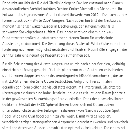
Der direkt am Ufer des Rio del Giardini gelegene Pavillon entstand nach Plänen
des australischen Architekturbüros Denton Corker Marshall aus Melbourne. Ihr
Entwurf - das Ergebnis eines Architekturwettbewerbs von 2012 - lässt sich auf die
Formel „Black Box - White Cube“ bringen. Nach außen hin tritt der Neubau als
monolithischer schwarzer Quader in Erscheinung, der auf einem ebenfalls
schwarzen Sockelgeschoss aufsitzt. Das Innere wird von einem rund 240
Quadratmeter großen, quadratisch geschnittenen Raum für wechselnde
Ausstellungen dominiert. Die Gestaltung dieses Saales als White Cube kommt der
Forderung nach einer möglichst neutralen und flexiblen Raumhülle entgegen, die
Jahr für Jahr eine neuartige Präsentation aufnehmen soll.
Für die Beleuchtung des Ausstellungsraums wurde nach einer flexiblen, vielfältig
einsetzbaren Lösung gesucht. Die Lichtplaner von Arup Australien entschieden
sich für einen doppelten Kranz deckenintegrierter ERCO Stromschienen, die sie
mit LED-Strahlern der Serie Opton bestückten. Aufgrund ihrer schmalen,
geradlinigen Form bleiben sie visuell stets dezent im Hintergrund. Gleichzeitig
überzeugen sie durch eine hohe Lichtleistung, die es erlaubt, den Raum jederzeit
in der gewünschten Beleuchtungsstärke zu erhellen. Dank der auswechselbaren
Optiken in Gestalt der ERCO Spherolitlinsen lassen sich mit Opton zudem
unterschiedlichste Lichtverteilungen realisieren - von Narrow spot über Spot,
Flood, Wide und Oval flood bis hin zu Wallwash. Damit wird es möglich,
verschiedenartigen szenografischen Ansprüchen gerecht zu werden und praktisch
sämtliche Arten von Ausstellungsobjekten optimal zu beleuchten. Die eigens bei