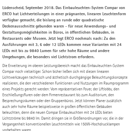
Lüdenscheid, September 2018. Das Einbauleuchten-System Compar von
ERCO hat Lichtverteilungen in einer prägnanten, linearen Leuchtenform
verfügbar gemacht, die bislang an runde oder quadratische
Deckenausschnitte gebunden waren - für neue Anwendungs- und
Gestaltungsmöglichkeiten in Büros, in öffentlichen Gebäuden, in
Restaurants oder Museen. Jetzt legt ERCO nochmals nach: Zu den
Ausführungen mit 3, 6 oder 12 LEDs kommen neue Varianten mit 24
LEDs mit bis zu 9840 Lumen für sehr hohe Räume und andere
Umgebungen, die besonders viel Lichtstrom erfordern.
Die Erweiterung im oberen Leistungsbereich macht das Einbauleuchten-System
Compar noch vielseitiger. Schon bisher ließen sich mit diesen linearen
Lichtwerkzeugen technisch und ästhetisch durchgängige Beleuchtungskonzepte
realisieren, die den verschiedenen Funktionen und Nutzungen im Raumprogramm
eines Projekts gerecht werden: Vom repräsentativen Foyer, der Liftlobby, den
Erschließungsfluren oder dem Firmenrestaurant bis zum Auditorium, den
Besprechungsräumen oder den Gruppenbüros. Jetzt können Planer zusätzlich
auch sehr hohe Räume beispielsweise in großen öffentlichen Gebäuden
beleuchten, denn die neuen Compar Einbauleuchten mit 24 LEDs bieten
Lichtströme bis 9840 lm. Damit dringen sie in Größenordnungen vor, die in der
Vergangenheit konventionellen Leuchtmitteln wie 150W-Hochdrucklampen
vorbehalten waren.