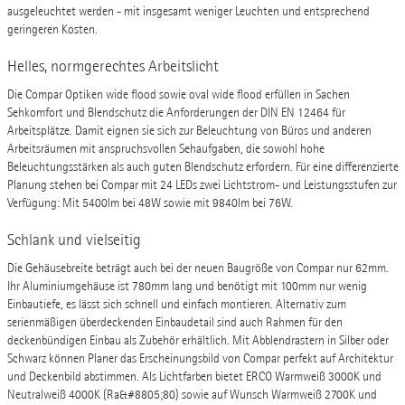
ausgeleuchtet werden - mit insgesamt weniger Leuchten und entsprechend
geringeren Kosten.
Helles, normgerechtes Arbeitslicht
Die Compar Optiken wide flood sowie oval wide flood erfüllen in Sachen
Sehkomfort und Blendschutz die Anforderungen der DIN EN 12464 für
Arbeitsplätze. Damit eignen sie sich zur Beleuchtung von Büros und anderen
Arbeitsräumen mit anspruchsvollen Sehaufgaben, die sowohl hohe
Beleuchtungsstärken als auch guten Blendschutz erfordern. Für eine differenzierte
Planung stehen bei Compar mit 24 LEDs zwei Lichtstrom- und Leistungsstufen zur
Verfügung: Mit 5400lm bei 48W sowie mit 9840lm bei 76W.
Schlank und vielseitig
Die Gehäusebreite beträgt auch bei der neuen Baugröße von Compar nur 62mm.
Ihr Aluminiumgehäuse ist 780mm lang und benötigt mit 100mm nur wenig
Einbautiefe, es lässt sich schnell und einfach montieren. Alternativ zum
serienmäßigen überdeckenden Einbaudetail sind auch Rahmen für den
deckenbündigen Einbau als Zubehör erhältlich. Mit Abblendrastern in Silber oder
Schwarz können Planer das Erscheinungsbild von Compar perfekt auf Architektur
und Deckenbild abstimmen. Als Lichtfarben bietet ERCO Warmweiß 3000K und
Neutralweiß 4000K (Ra&#8805;80) sowie auf Wunsch Warmweiß 2700K und