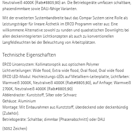
Neutralweiß 4000K (Ra&#8805;90) an. Die Betriebsgeräte umfassen schaltbare,
phasendimmbare sowie DALI-fähige Varianten.
Mit der erweiterten Systembandbreite baut das Compar System seine Rolle als
Leistungsträger für lineare Ästhetik im ERCO Programm weiter aus: Eine
willkommene Alternative sowohl zu runden und quadratischen Downlights bei
allen deckenintegrierten Lichtkonzepten als auch zu konventionellen
Langfeldleuchten bei der Beleuchtung von Arbeitsplätzen.
Technische Eigenschaften
ERCO Linsensystem: Kollimatoroptik aus optischem Polymer
Lichtverteilungen: Wide flood, Extra wide flood, Oval flood, Oval wide flood
ERCO LED-Modul: Hochleistungs-LEDs auf Metallkern-Leiterplatte, Lichtfarben:
Warmweiß 3000K, Neutralweiß 4000K (Ra&#8805;80), auf Anfrage: Warmweiß
2700K, Neutralweiß 4000K (Ra&#8805;90)
Abblendraster: Kunststoff, Silber oder Schwarz
Gehäuse: Aluminium
Montage: Mit Einbaurahmen aus Kunststoff, überdeckend oder deckenbündig
(Zubehör).
Betriebsgeräte: Schaltbar, dimmbar (Phasenabschnitt) oder DALI
(5052 Zeichen)