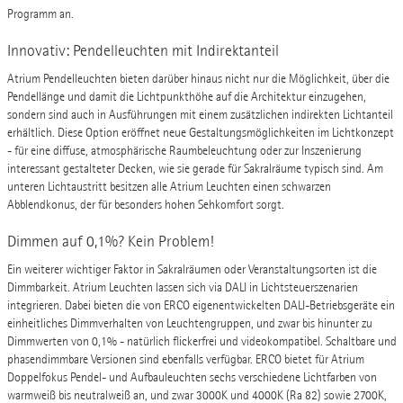
Programm an.
Innovativ: Pendelleuchten mit Indirektanteil
Atrium Pendelleuchten bieten darüber hinaus nicht nur die Möglichkeit, über die
Pendellänge und damit die Lichtpunkthöhe auf die Architektur einzugehen,
sondern sind auch in Ausführungen mit einem zusätzlichen indirekten Lichtanteil
erhältlich. Diese Option eröffnet neue Gestaltungsmöglichkeiten im Lichtkonzept
- für eine diffuse, atmosphärische Raumbeleuchtung oder zur Inszenierung
interessant gestalteter Decken, wie sie gerade für Sakralräume typisch sind. Am
unteren Lichtaustritt besitzen alle Atrium Leuchten einen schwarzen
Abblendkonus, der für besonders hohen Sehkomfort sorgt.
Dimmen auf 0,1%? Kein Problem!
Ein weiterer wichtiger Faktor in Sakralräumen oder Veranstaltungsorten ist die
Dimmbarkeit. Atrium Leuchten lassen sich via DALI in Lichtsteuerszenarien
integrieren. Dabei bieten die von ERCO eigenentwickelten DALI-Betriebsgeräte ein
einheitliches Dimmverhalten von Leuchtengruppen, und zwar bis hinunter zu
Dimmwerten von 0,1% - natürlich flickerfrei und videokompatibel. Schaltbare und
phasendimmbare Versionen sind ebenfalls verfügbar. ERCO bietet für Atrium
Doppelfokus Pendel- und Aufbauleuchten sechs verschiedene Lichtfarben von
warmweiß bis neutralweiß an, und zwar 3000K und 4000K (Ra 82) sowie 2700K,