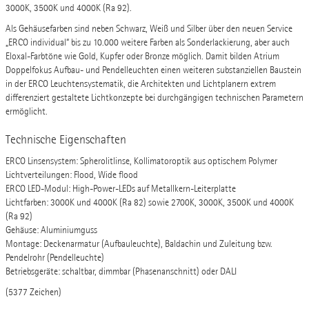
3000K, 3500K und 4000K (Ra 92).
Als Gehäusefarben sind neben Schwarz, Weiß und Silber über den neuen Service
„ERCO individual“ bis zu 10.000 weitere Farben als Sonderlackierung, aber auch
Eloxal-Farbtöne wie Gold, Kupfer oder Bronze möglich. Damit bilden Atrium
Doppelfokus Aufbau- und Pendelleuchten einen weiteren substanziellen Baustein
in der ERCO Leuchtensystematik, die Architekten und Lichtplanern extrem
differenziert gestaltete Lichtkonzepte bei durchgängigen technischen Parametern
ermöglicht.
Technische Eigenschaften
ERCO Linsensystem: Spherolitlinse, Kollimatoroptik aus optischem Polymer
Lichtverteilungen: Flood, Wide flood
ERCO LED-Modul: High-Power-LEDs auf Metallkern-Leiterplatte
Lichtfarben: 3000K und 4000K (Ra 82) sowie 2700K, 3000K, 3500K und 4000K
(Ra 92)
Gehäuse: Aluminiumguss
Montage: Deckenarmatur (Aufbauleuchte), Baldachin und Zuleitung bzw.
Pendelrohr (Pendelleuchte)
Betriebsgeräte: schaltbar, dimmbar (Phasenanschnitt) oder DALI
(5377 Zeichen)