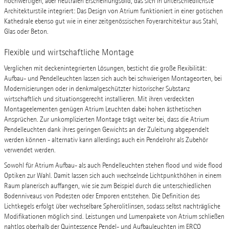
hochwertigen, aber neutralen Erscheinungsbild, das sich in unterschiedlichste
Architekturstile integriert: Das Design von Atrium funktioniert in einer gotischen
Kathedrale ebenso gut wie in einer zeitgenössischen Foyerarchitektur aus Stahl,
Glas oder Beton.
Flexible und wirtschaftliche Montage
Verglichen mit deckenintegrierten Lösungen, besticht die große Flexibilität:
Aufbau- und Pendelleuchten lassen sich auch bei schwierigen Montageorten, bei
Modernisierungen oder in denkmalgeschützter historischer Substanz
wirtschaftlich und situationsgerecht installieren. Mit ihren verdeckten
Montageelementen genügen Atrium Leuchten dabei hohen ästhetischen
Ansprüchen. Zur unkomplizierten Montage trägt weiter bei, dass die Atrium
Pendelleuchten dank ihres geringen Gewichts an der Zuleitung abgependelt
werden können - alternativ kann allerdings auch ein Pendelrohr als Zubehör
verwendet werden.
Sowohl für Atrium Aufbau- als auch Pendelleuchten stehen flood und wide flood
Optiken zur Wahl. Damit lassen sich auch wechselnde Lichtpunkthöhen in einem
Raum planerisch auffangen, wie sie zum Beispiel durch die unterschiedlichen
Bodenniveaus von Podesten oder Emporen entstehen. Die Definition des
Lichtkegels erfolgt über wechselbare Spherolitlinsen, sodass selbst nachträgliche
Modifikationen möglich sind. Leistungen und Lumenpakete von Atrium schließen
nahtlos oberhalb der Quintessence Pendel- und Aufbauleuchten im ERCO