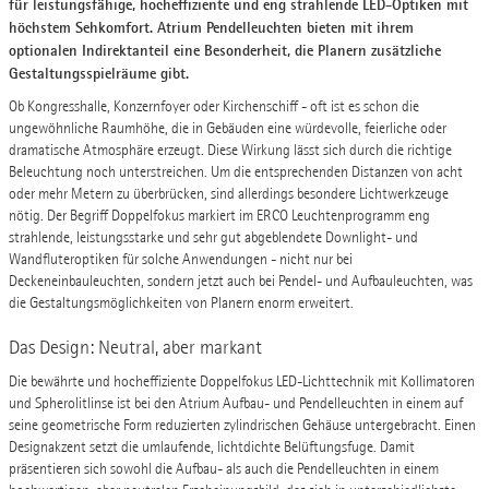
für leistungsfähige, hocheffiziente und eng strahlende LED-Optiken mit
höchstem Sehkomfort. Atrium Pendelleuchten bieten mit ihrem
optionalen Indirektanteil eine Besonderheit, die Planern zusätzliche
Gestaltungsspielräume gibt.
Ob Kongresshalle, Konzernfoyer oder Kirchenschiff - oft ist es schon die
ungewöhnliche Raumhöhe, die in Gebäuden eine würdevolle, feierliche oder
dramatische Atmosphäre erzeugt. Diese Wirkung lässt sich durch die richtige
Beleuchtung noch unterstreichen. Um die entsprechenden Distanzen von acht
oder mehr Metern zu überbrücken, sind allerdings besondere Lichtwerkzeuge
nötig. Der Begriff Doppelfokus markiert im ERCO Leuchtenprogramm eng
strahlende, leistungsstarke und sehr gut abgeblendete Downlight- und
Wandfluteroptiken für solche Anwendungen - nicht nur bei
Deckeneinbauleuchten, sondern jetzt auch bei Pendel- und Aufbauleuchten, was
die Gestaltungsmöglichkeiten von Planern enorm erweitert.
Das Design: Neutral, aber markant
Die bewährte und hocheffiziente Doppelfokus LED-Lichttechnik mit Kollimatoren
und Spherolitlinse ist bei den Atrium Aufbau- und Pendelleuchten in einem auf
seine geometrische Form reduzierten zylindrischen Gehäuse untergebracht. Einen
Designakzent setzt die umlaufende, lichtdichte Belüftungsfuge. Damit
präsentieren sich sowohl die Aufbau- als auch die Pendelleuchten in einem