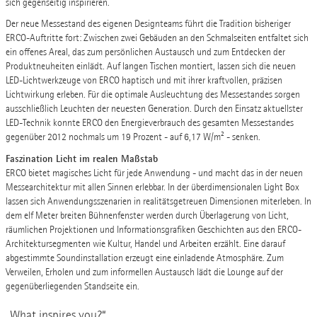
sich gegenseitig inspirieren.
Der neue Messestand des eigenen Designteams führt die Tradition bisheriger
ERCO-Auftritte fort: Zwischen zwei Gebäuden an den Schmalseiten entfaltet sich
ein offenes Areal, das zum persönlichen Austausch und zum Entdecken der
Produktneuheiten einlädt. Auf langen Tischen montiert, lassen sich die neuen
LED-Lichtwerkzeuge von ERCO haptisch und mit ihrer kraftvollen, präzisen
Lichtwirkung erleben. Für die optimale Ausleuchtung des Messestandes sorgen
ausschließlich Leuchten der neuesten Generation. Durch den Einsatz aktuellster
LED-Technik konnte ERCO den Energieverbrauch des gesamten Messestandes
gegenüber 2012 nochmals um 19 Prozent - auf 6,17 W/m² - senken.
Faszination Licht im realen Maßstab
ERCO bietet magisches Licht für jede Anwendung - und macht das in der neuen
Messearchitektur mit allen Sinnen erlebbar. In der überdimensionalen Light Box
lassen sich Anwendungsszenarien in realitätsgetreuen Dimensionen miterleben. In
dem elf Meter breiten Bühnenfenster werden durch Überlagerung von Licht,
räumlichen Projektionen und Informationsgrafiken Geschichten aus den ERCO-
Architektursegmenten wie Kultur, Handel und Arbeiten erzählt. Eine darauf
abgestimmte Soundinstallation erzeugt eine einladende Atmosphäre. Zum
Verweilen, Erholen und zum informellen Austausch lädt die Lounge auf der
gegenüberliegenden Standseite ein.
„What inspires you?“