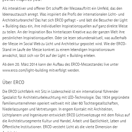
Als interaktiver und offener Ort schafft der Messeauftritt ein Umfeld, das den
Ideenaustausch anregt. Was inspiriert die Profis der internationalen Licht- und
Architekturbranche? Das hat sich ERCO gefragt - und lädt die Besucher der Light
+ Building dazu ein, ihre individuellen Inspirationsquellen auf ganz direkte Weise
zu teilen. An der Inspiration Box hinterlassen Kreative aus der ganzen Welt ihre
persönlichen Inspirationsquellen. Oder sie lesen sekundenaktuell, was außerhalb
der Messe im Social Web zu Licht und Architektur gepostet wird. Wie der ERCO-
Stand im Laufe der Messe konkret zu einem lebendigen Inspirationsraum
anwächst, lässt sich vor Ort auf der Light + Building erleben.
Ab dem 20. März 2014 kann der Aufbau des ERCO-Messestandes live unter
www.erco.com/light-building mitverfolgt werden.
Über ERCO
Die ERCO Lichtfabrik mit Sitz in Lüdenscheid ist ein international führender
Spezialist für Architekturbeleuchtung mit LED-Technologie. Das 1934 gegründete
Familienunternehmen operiert weltweit mit über 60 Tochtergesellschaften,
Niederlassungen und Vertretungen. In engem Kontakt mit Architekten,
Lichtplanern und Ingenieuren entwickelt ERCO Lichtwerkzeuge mit dem Fokus auf
die Architektursegmente Kultur und Handel, Arbeit und Gastlichkeit, Leben und
Öffentliche Institutionen. ERCO versteht Licht als die vierte Dimension der