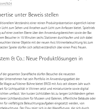
com/lb24
ertise unter Beweis stellen
itionellem Verständnis einer reinen Produktpräsentation eigentlich keiner
eben Licht zum Sehen und Ansehen auch Licht zum Anfassen bietet. Spieltrieb
ng auf einer zweiten Ebene über den Anwendungsbereichen sowie der Bar.
ei dem Besucher in 15 Minuten sechs Stationen durchlaufen und sich dabei
euchten kleiner Objekte mit der neuen Axis Vitrinenbeleuchtung bis zum
esten Spieler dürfen sich selbstverständlich über einen Preis freuen.
ystem & Co.: Neue Produktlösungen in
uf der gesamten Standfläche dürfen Besucher die neuesten
ider Unternehmen hat sein Portfolio im Anwendungsgebiet der
oße Magie auf kleiner Bühne bietet ERCO mit Axis seit diesem Jahr auch
 für Lichtqualität in Vitrinen setzt und miniaturisierte sowie digital
ichten umfasst. Von kurzen Lichtstäben bis zu langen Lichtbändern gehen
aren Lichtbandsystem für Museen und Galerien, öffentliche Gebäude oder
kann für vielfältigste Beleuchtungsaufgaben eingesetzt werden, von
tbeleuchtung. Der Clou zeigt sich in der Wandflutung, die sich durch