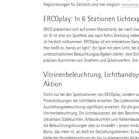
Registrierungen für Zeitslots sind hier möglich:
www.erco.
ERCOplay: In 6 Stationen Lichtexp
ERCO präsentiert sich auf einem Messestand, der nach trad
ist: Er ist eher ein Spielfeld, das nach Kellys Dreiklang n
ist herzlich willkommen. ERCOplay ist ein interaktiver Ga
Hier heißt es ‚hands on light‘: Ein Spiel mit dem Licht, b
unterschiedlichen Beleuchtungsaufgaben stellen. Vom Einl
präzisen Ausrichten von Strahlern und Scheinwerfern. Die b
Vitrinenbeleuchtung, Lichtbands
Aktion
Nicht nur bei den Spielstationen von ERCOplay, sondern a
Produktlösungen der Lichtfabrik erwarten. Das Lüdensche
Ausstellungsbeleuchtung signifikant erweitert. Für die gr
Vitrinenbeleuchtung. Ein Lichtbaukasten, der den Benchmark
steuerbare Stableuchten, Anbauleuchten und Halbeinbaule
die Beleuchtungslösungen über zu Invia48V – einem modul
Büros, das mehr ist, als bloß ein Gestaltungselement: Es 
einfacher Grundbeleuchtung bis hin zu dramatischer Akzen