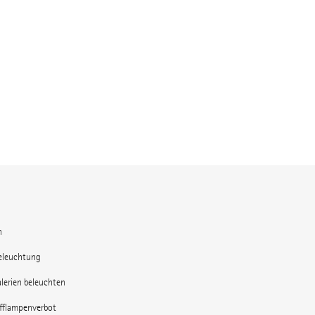
n
eleuchtung
lerien beleuchten
offlampenverbot