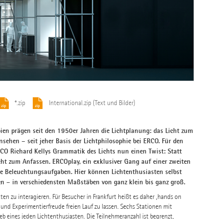
*.zip
International.zip (Text und Bilder)
ien prägen seit den 1950er Jahren die Lichtplanung: das Licht zum
ehen – seit jeher Basis der Lichtphilosophie bei ERCO. Für den
RCO Richard Kellys Grammatik des Lichts nun einen Twist: Statt
cht zum Anfassen. ERCOplay, ein exklusiver Gang auf einer zweiten
ve Beleuchtungsaufgaben. Hier können Lichtenthusiasten selbst
en – in verschiedensten Maßstäben von ganz klein bis ganz groß.
en zu interagieren. Für Besucher in Frankfurt heißt es daher ‚hands on
r und Experimentierfreude freien Lauf zu lassen. Sechs Stationen mit
 eines jeden Lichtenthusiasten. Die Teilnehmeranzahl ist begrenzt,