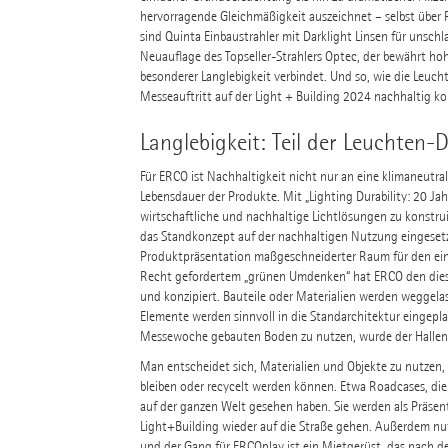
hervorragende Gleichmäßigkeit auszeichnet – selbst übe
sind Quinta Einbaustrahler mit Darklight Linsen für unsc
Neuauflage des Topseller-Strahlers Optec, der bewährt hoh
besonderer Langlebigkeit verbindet. Und so, wie die Leuch
Messeauftritt auf der Light + Building 2024 nachhaltig kon
Langlebigkeit: Teil der Leuchten-
Für ERCO ist Nachhaltigkeit nicht nur an eine klimaneutral
Lebensdauer der Produkte. Mit „Lighting Durability: 20 Jah
wirtschaftliche und nachhaltige Lichtlösungen zu konstrui
das Standkonzept auf der nachhaltigen Nutzung eingesetzte
Produktpräsentation maßgeschneiderter Raum für den ein
Recht gefordertem „grünen Umdenken“ hat ERCO den diesjä
und konzipiert. Bauteile oder Materialien werden weggela
Elemente werden sinnvoll in die Standarchitektur eingepla
Messewoche gebauten Boden zu nutzen, wurde der Hallenb
Man entscheidet sich, Materialien und Objekte zu nutzen,
bleiben oder recycelt werden können. Etwa Roadcases, die
auf der ganzen Welt gesehen haben. Sie werden als Präsen
Light+Building wieder auf die Straße gehen. Außerdem nu
und der Gang für ERCOplay ist ein Mietgerüst, das nach 