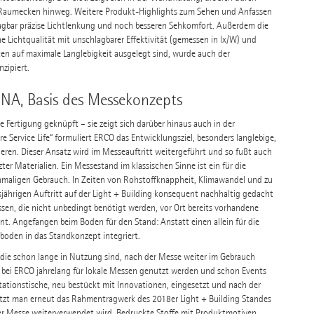
r Raumecken hinweg. Weitere Produkt-Highlights zum Sehen und Anfassen
hlagbar präzise Lichtlenkung und noch besseren Sehkomfort. Außerdem die
e Lichtqualität mit unschlagbarer Effektivität (gemessen in lx/W) und
ten auf maximale Langlebigkeit ausgelegt sind, wurde auch der
zipiert.
DNA, Basis des Messekonzepts
e Fertigung geknüpft – sie zeigt sich darüber hinaus auch in der
re Service Life“ formuliert ERCO das Entwicklungsziel, besonders langlebige,
eren. Dieser Ansatz wird im Messeauftritt weitergeführt und so fußt auch
r Materialien. Ein Messestand im klassischen Sinne ist ein für die
maligen Gebrauch. In Zeiten von Rohstoffknappheit, Klimawandel und zu
hrigen Auftritt auf der Light + Building konsequent nachhaltig gedacht
ssen, die nicht unbedingt benötigt werden, vor Ort bereits vorhandene
nt. Angefangen beim Boden für den Stand: Anstatt einen allein für die
oden in das Standkonzept integriert.
 die schon lange in Nutzung sind, nach der Messe weiter im Gebrauch
 bei ERCO jahrelang für lokale Messen genutzt werden und schon Events
tationstische, neu bestückt mit Innovationen, eingesetzt und nach der
tzt man erneut das Rahmentragwerk des 2018er Light + Building Standes
der Messe weiterverwendet wird. Bedruckte Stoffe mit Produktmotiven