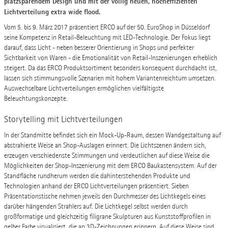
platzsparendem Design und mit der völlig neuen, hocheffizienten
Lichtverteilung extra wide flood.
Vom 5. bis 9. März 2017 präsentiert ERCO auf der 50. EuroShop in Düsseldorf
seine Kompetenz in Retail-Beleuchtung mit LED-Technologie. Der Fokus liegt
darauf, dass Licht - neben besserer Orientierung in Shops und perfekter
Sichtbarkeit von Waren - die Emotionalität von Retail-Inszenierungen erheblich
steigert. Da das ERCO Produktsortiment besonders konsequent durchdacht ist,
lassen sich stimmungsvolle Szenarien mit hohem Variantenreichtum umsetzen.
Auswechselbare Lichtverteilungen ermöglichen vielfältigste
Beleuchtungskonzepte.
Storytelling mit Lichtverteilungen
In der Standmitte befindet sich ein Mock-Up-Raum, dessen Wandgestaltung auf
abstrahierte Weise an Shop-Auslagen erinnert. Die Lichtszenen ändern sich,
erzeugen verschiedenste Stimmungen und verdeutlichen auf diese Weise die
Möglichkeiten der Shop-Inszenierung mit dem ERCO Baukastensystem. Auf der
Standfläche rundherum werden die dahinterstehenden Produkte und
Technologien anhand der ERCO Lichtverteilungen präsentiert. Sieben
Präsentationstische nehmen jeweils den Durchmesser des Lichtkegels eines
darüber hängenden Strahlers auf. Die Lichtkegel selbst werden durch
großformatige und gleichzeitig filigrane Skulpturen aus Kunststoffprofilen in
gelber Farbe visualisiert, die an 3D-Zeichnungen erinnern. Auf diese Weise sind