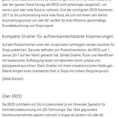
über den ganzen Stand hinweg alle ERCO Lichtverteilungen dargestellt, von
narrow spot über wide flood zu wallwash. Eine der wichtigsten ERCO Neuheiten
2017 ist die Lichtverteilung extra wide flood, die sich mit einem sehr breiten
Ausstrahlungswinkel von über 80° perfekt für eine effiziente, gleichmäßige
Grundbeleuchtung von Shops eignet.
Kompakte Strahler für aufmerksamkeitsstarke Inszenierungen
Auf den Produkttischen unter den skulpturalen Lichtkegeln werden Leuchten für
Shops präsentiert. Darunter befinden sich Produktneuheiten, die ERCO zum 1.
Januar 2017 auf den Markt gebracht hat. Gimbal Strahler, Fluter und Wandfluter
mit kardanischer Aufhängung lassen sich besonders leicht, präzise und
platzsparend ausrichten. Oseris Strahler mit ihrem charakteristischen Halbkugel-
Gelenk bringen einen charmanten Dreh in Shops mit hohem Designanspruch.
(3058 Zeichen)
Über ERCO
Die ERCO Lichtfabrik mit Sitz in Lüdenscheid ist ein führender Spezialist für
Architekturbeleuchtung mit LED-Technologie. Das 1934 gegründete
Familienunternehmen operiert weltweit in knapp 40 Ländern mit über 60